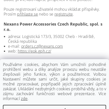
Pouze registrovaní uživatelé mohou vkládat příspěvky.
Prosím
přihlaste se
nebo se
registrujte
.
Nexans Power Accessories Czech Republic, spol. s
r.o.
adresa: Logistická 173/3, 35002 Cheb - Hradiště,
Česká republika
e-mail:
orders.cz@nexans.com
web:
https://eok.gph.cz/
Používáme cookies, abychom Vám umožnili pohodlné
prohlížení webu a díky analýze provozu webu neustále
zlepšovali jeho funkce, výkon a použitelnost. Volbou
Nastavení můžete sami určit, jaké skupiny cookies je
možné zpracovávat, popřípadě jejich zpracování úplně
zakázat. Ukládání nezbytných cookies probíhá vždy, a to v
zájmu zachování funkčnosti webové prezentace. Více
informací
zde
.
www.palmat.cz
|
www.vzduchotechnika-ventilatory.cz