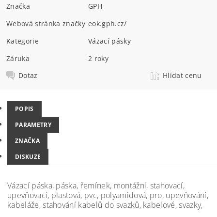
Značka
GPH
Webová stránka značky
eok.gph.cz/
Kategorie
Vázací pásky
Záruka
2 roky
Dotaz
Hlídat cenu
POPIS
PARAMETRY
ZNAČKA
DISKUZE
Vázací páska, páska, řemínek, montážní, stahovací,
upevňovací, plastová, pvc, polyamidová, pro, upevňování,
kabeláže, stahování kabelů do svazků, kabelové, svazky,