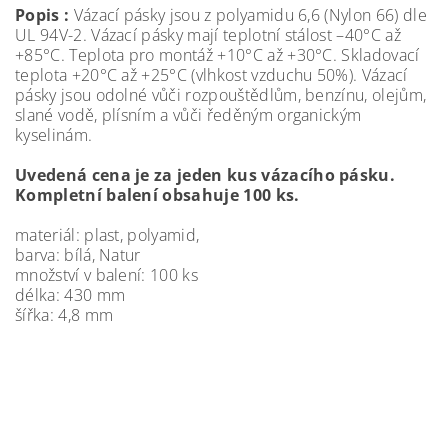
Popis :
Vázací pásky jsou z polyamidu 6,6 (Nylon 66) dle
UL 94V-2. Vázací pásky mají teplotní stálost –40°C až
+85°C. Teplota pro montáž +10°C až +30°C. Skladovací
teplota +20°C až +25°C (vlhkost vzduchu 50%). Vázací
pásky jsou odolné vůči rozpouštědlům, benzínu, olejům,
slané vodě, plísním a vůči ředěným organickým
kyselinám.
Uvedená cena je za jeden kus vázacího pásku.
Kompletní balení obsahuje 100 ks.
materiál: plast, polyamid,
barva: bílá, Natur
množství v balení: 100 ks
délka: 430 mm
šířka: 4,8 mm