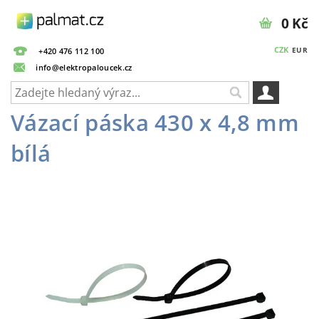
0 Kč
CZK
EUR
+420 476 112 100
info@elektropaloucek.cz
Vázací páska 430 x 4,8 mm
bílá