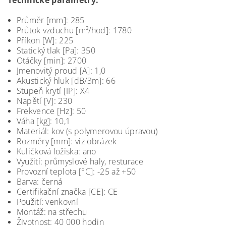
Technické parametry:
Průměr [mm]: 285
Průtok vzduchu [m³/hod]: 1780
Příkon [W]: 225
Statický tlak [Pa]: 350
Otáčky [min]: 2700
Jmenovitý proud [A]: 1,0
Akustický hluk [dB/3m]: 66
Stupeň krytí [IP]: X4
Napětí [V]: 230
Frekvence [Hz]: 50
Váha [kg]: 10,1
Materiál: kov (s polymerovou úpravou)
Rozměry [mm]: viz obrázek
Kuličková ložiska: ano
Využití: průmyslové haly, resturace
Provozní teplota [°C]: -25 až +50
Barva: černá
Certifikační značka [CE]: CE
Použití: venkovní
Montáž: na střechu
Životnost: 40 000 hodin