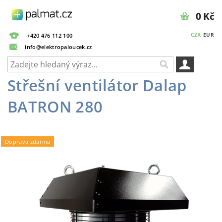
0 Kč
CZK
EUR
+420 476 112 100
info@elektropaloucek.cz
Střešní ventilátor Dalap
BATRON 280
Doprava zdarma