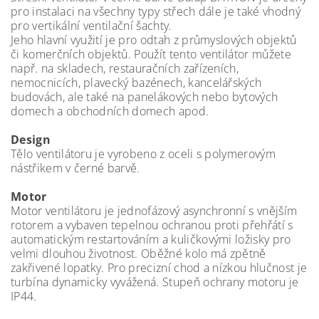
pro instalaci na všechny typy střech dále je také vhodný
pro vertikální ventilační šachty.
Jeho hlavní využití je pro odtah z průmyslových objektů
či komerčních objektů. Použít tento ventilátor můžete
např. na skladech, restauračních zařízeních,
nemocnicích, plavecký bazénech, kancelářských
budovách, ale také na panelákových nebo bytových
domech a obchodních domech apod.
Design
Tělo ventilátoru je vyrobeno z oceli s polymerovým
nástřikem v černé barvě.
Motor
Motor ventilátoru je jednofázový asynchronní s vnějším
rotorem a vybaven tepelnou ochranou proti přehřátí s
automatickým restartováním a kuličkovými ložisky pro
velmi dlouhou životnost. Oběžné kolo má zpětně
zakřivené lopatky. Pro precizní chod a nízkou hlučnost je
turbína dynamicky vyvážená. Stupeň ochrany motoru je
IP44.