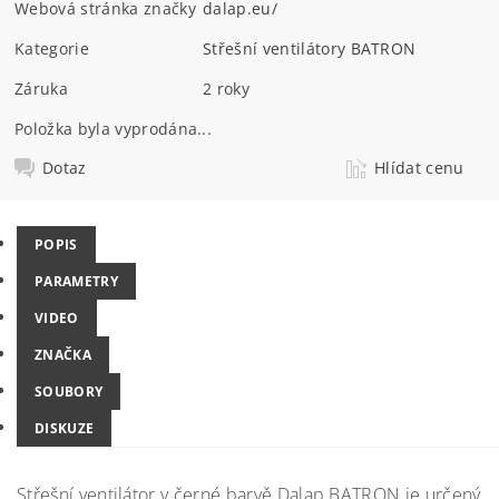
Webová stránka značky
dalap.eu/
Kategorie
Střešní ventilátory BATRON
Záruka
2 roky
Položka byla vyprodána...
Dotaz
Hlídat cenu
POPIS
PARAMETRY
VIDEO
ZNAČKA
SOUBORY
DISKUZE
Střešní ventilátor v černé barvě Dalap BATRON je určený