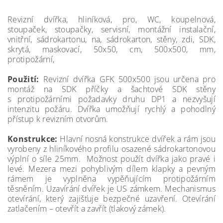
Revizní dvířka, hliníková, pro, WC, koupelnová,
stoupaček, stoupačky, servisní, montážní instalační,
vnitřní, sádrokartonu, na, sádrokarton, stěny, zdi, SDK,
skrytá, maskovací, 50x50, cm, 500x500, mm,
protipožární,
Použití:
Revizní dvířka GFK 500x500 jsou určena pro
montáž na SDK příčky a šachtové SDK stěny
s protipožárními požadavky druhu DP1 a nezvyšují
intenzitu požáru. Dvířka umožňují rychlý a pohodlný
přístup k revizním otvorům.
Konstrukce:
Hlavní nosná konstrukce dvířek a rám jsou
vyrobeny z hliníkového profilu osazené sádrokartonovou
výplní o síle 25mm. Možnost použít dvířka jako pravé i
levé. Mezera mezi pohyblivým dílem klapky a pevným
rámem je vyplněna vypěňujícím protipožárním
těsněním. Uzavírání dvířek je US zámkem. Mechanismus
otevírání, který zajišťuje bezpečné uzavření. Otevírání
zatlačením – otevřít a zavřít (tlakový zámek).