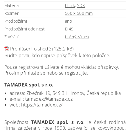
Materiál
hliník
,
SDK
Rozměr
500 x 500 mm
Protipožární
ano
Protipožární odolnost
EI45
Zavírání
tlačný zámek
Prohlášení o shodě (125.2 kB)
Buďte první, kdo napíše příspěvek k této položce.
Pouze registrovaní uživatelé mohou vkládat příspěvky.
Prosím
přihlaste se
nebo se
registrujte
.
TAMADEX spol. s r.o.
adresa: Zbečník 19, 549 31 Hronov, Česká republika
e-mail:
tamadex@tamadex.cz
web:
https://tamadex.cz/
Společnost
TAMADEX spol. s r.o
. je česká rodinná
firma založena v roce 1990, zabývající se kovovýrobou,