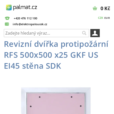
0 Kč
CZK
EUR
+420 476 112 100
info@elektropaloucek.cz
Revizní dvířka protipožární
RFS 500x500 x25 GKF US
EI45 stěna SDK