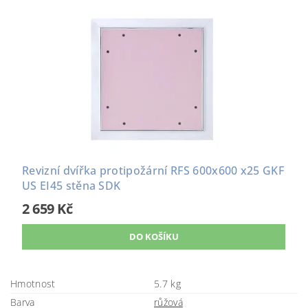
Revizní dvířka protipožární RFS 600x600 x25 GKF
US EI45 stěna SDK
2 659 Kč
Hmotnost
5.7 kg
Barva
růžová