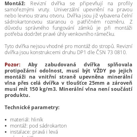
Montáž:
Revizní dvířka se připevňují na profily
samořeznými vruty. Univerzální upevnění na pravou
nebo levnou stranu otvoru. Dvířka jsou již vybavena čelní
sádrokartonovou staranou o patřičném rozměru. Z
důvodu správného fungování zámků je při montáži
potřeba dodržet pravé úhly venkovního rámečku.
Tyto dvířka nejsou vhodné pro montáž do stropů. Revizní
dvířka jsou konstrukcemi druhu DP1 dle ČSN 73 0810.
Pozor:
Aby zabudovaná dvířka splňovala
protipožární odolnost, musí být VŽDY po jejich
montáži na vnitřní straně upevněna minerální
vlna přes celá dvířka v tloušťce 25mm a zároveň
musí mít 150 kg/m3. Minerální vlna není součástí
produktu.
Technické parametry:
materiál: hliník
montáž: pod sádrokarton
instalace: pravá i levá