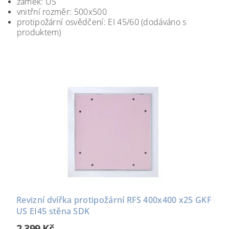
zámek: US
vnitřní rozměr: 500x500
protipožární osvědčení: EI 45/60 (dodáváno s
produktem)
Revizní dvířka protipožární RFS 400x400 x25 GKF
US EI45 stěna SDK
2 399 Kč