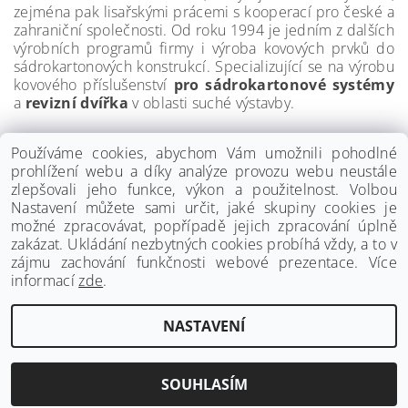
zejména pak lisařskými prácemi s kooperací pro české a
zahraniční společnosti. Od roku 1994 je jedním z dalších
výrobních programů firmy i výroba kovových prvků do
sádrokartonových konstrukcí. Specializující se na výrobu
kovového příslušenství
pro sádrokartonové systémy
a
revizní dvířka
v oblasti suché výstavby.
Používáme cookies, abychom Vám umožnili pohodlné
prohlížení webu a díky analýze provozu webu neustále
zlepšovali jeho funkce, výkon a použitelnost. Volbou
Nastavení můžete sami určit, jaké skupiny cookies je
možné zpracovávat, popřípadě jejich zpracování úplně
zakázat. Ukládání nezbytných cookies probíhá vždy, a to v
zájmu zachování funkčnosti webové prezentace. Více
informací
zde
.
www.palmat.cz
|
www.vzduchotechnika-ventilatory.cz
NASTAVENÍ
Upravit nastavení cookies
2026 ©
Palmat.cz
, všechna práva vyhrazena
Vytvořil Shoptet
SOUHLASÍM