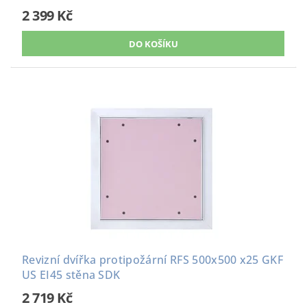
2 399 Kč
Revizní dvířka protipožární RFS 500x500 x25 GKF
US EI45 stěna SDK
2 719 Kč