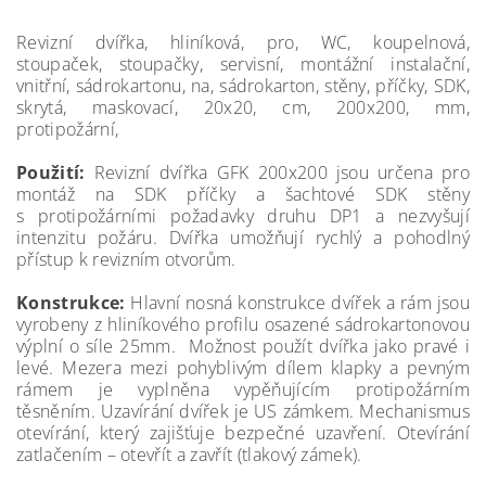
Revizní dvířka, hliníková, pro, WC, koupelnová,
stoupaček, stoupačky, servisní, montážní instalační,
vnitřní, sádrokartonu, na, sádrokarton, stěny, příčky, SDK,
skrytá, maskovací, 20x20, cm, 200x200, mm,
protipožární,
Použití:
Revizní dvířka GFK 200x200 jsou určena pro
montáž na SDK příčky a šachtové SDK stěny
s protipožárními požadavky druhu DP1 a nezvyšují
intenzitu požáru. Dvířka umožňují rychlý a pohodlný
přístup k revizním otvorům.
Konstrukce:
Hlavní nosná konstrukce dvířek a rám jsou
vyrobeny z hliníkového profilu osazené sádrokartonovou
výplní o síle 25mm. Možnost použít dvířka jako pravé i
levé. Mezera mezi pohyblivým dílem klapky a pevným
rámem je vyplněna vypěňujícím protipožárním
těsněním. Uzavírání dvířek je US zámkem. Mechanismus
otevírání, který zajišťuje bezpečné uzavření. Otevírání
zatlačením – otevřít a zavřít (tlakový zámek).