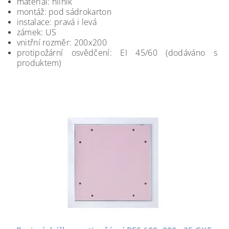
materiál: hliník
montáž: pod sádrokarton
instalace: pravá i levá
zámek: US
vnitřní rozměr: 200x200
protipožární osvědčení: EI 45/60 (dodáváno s
produktem)