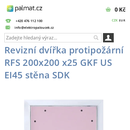
0 Kč
CZK
EUR
+420 476 112 100
info@elektropaloucek.cz
Revizní dvířka protipožární
RFS 200x200 x25 GKF US
EI45 stěna SDK