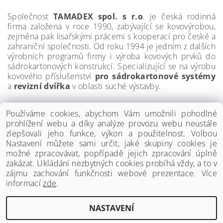
Společnost
TAMADEX spol. s r.o
. je česká rodinná
firma založena v roce 1990, zabývající se kovovýrobou,
zejména pak lisařskými prácemi s kooperací pro české a
zahraniční společnosti. Od roku 1994 je jedním z dalších
výrobních programů firmy i výroba kovových prvků do
sádrokartonových konstrukcí. Specializující se na výrobu
kovového příslušenství
pro sádrokartonové systémy
a
revizní dvířka
v oblasti suché výstavby.
Používáme cookies, abychom Vám umožnili pohodlné
prohlížení webu a díky analýze provozu webu neustále
zlepšovali jeho funkce, výkon a použitelnost. Volbou
Nastavení můžete sami určit, jaké skupiny cookies je
možné zpracovávat, popřípadě jejich zpracování úplně
zakázat. Ukládání nezbytných cookies probíhá vždy, a to v
zájmu zachování funkčnosti webové prezentace. Více
informací
zde
.
www.palmat.cz
|
www.vzduchotechnika-ventilatory.cz
NASTAVENÍ
Upravit nastavení cookies
2026 ©
Palmat.cz
, všechna práva vyhrazena