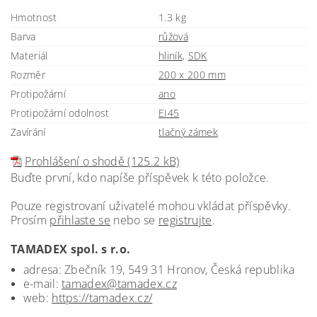
Hmotnost
1.3 kg
Barva
růžová
Materiál
hliník
,
SDK
Rozměr
200 x 200 mm
Protipožární
ano
Protipožární odolnost
EI45
Zavírání
tlačný zámek
Prohlášení o shodě (125.2 kB)
Buďte první, kdo napíše příspěvek k této položce.
Pouze registrovaní uživatelé mohou vkládat příspěvky.
Prosím
přihlaste se
nebo se
registrujte
.
TAMADEX spol. s r.o.
adresa: Zbečník 19, 549 31 Hronov, Česká republika
e-mail:
tamadex@tamadex.cz
web:
https://tamadex.cz/