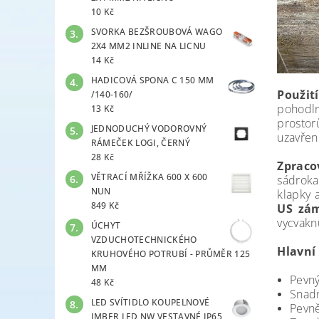
10 Kč
SVORKA BEZŠROUBOVÁ WAGO
2X4 MM2 INLINE NA LICNU
14 Kč
HADICOVÁ SPONA C 150 MM
Použití
/140-160/
pohodln
13 Kč
prostor
JEDNODUCHÝ VODOROVNÝ
uzavření
RÁMEČEK LOGI, ČERNÝ
28 Kč
Zpraco
VĚTRACÍ MŘÍŽKA 600 X 600
sádroka
NUN
klapky 
849 Kč
US zá
vycvaknu
ÚCHYT
VZDUCHOTECHNICKÉHO
Hlavní
KRUHOVÉHO POTRUBÍ - PRŮMĚR 125
MM
Pevný
48 Kč
Snadn
LED SVÍTIDLO KOUPELNOVÉ
Pevně
IMBER LED NW VESTAVNÉ IP65