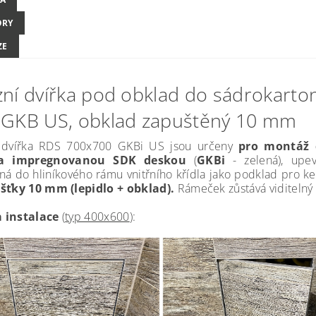
ORY
ZE
zní dvířka pod obklad do sádrokarto
 GKB US, obklad zapuštěný 10 mm
í dvířka RDS 700x700 GKBi US jsou určeny
pro montáž 
na impregnovanou SDK deskou
(
GKBi
- zelená), upe
ná do hliníkového rámu vnitřního křídla jako podklad pro k
ušťky 10 mm (lepidlo + obklad).
Rámeček zůstává viditelný 
 instalace
(
typ 400x600
):