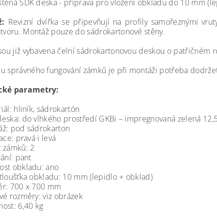
těná SDK deska - příprava pro vložení obkladu do 10 mm (le
:
Revizní dvířka se připevňují na profily samořeznými vru
otvoru. Montáž pouze do sádrokartonové stěny.
jsou již vybavena čelní sádrokartonovou deskou o patřičném 
u správného fungování zámků je při montáži potřeba dodrže
cké parametry:
iál: hliník, sádrokartón
eska: do vlhkého prostředí GKBi – impregnovaná zelená 12
ž: pod sádrokarton
ace: pravá i levá
 zámků: 2
rání: pant
st obkladu: ano
tloušťka obkladu: 10 mm (lepidlo + obklad)
ěr: 700 x 700 mm
vé rozměry: viz obrázek
ost: 6,40 kg