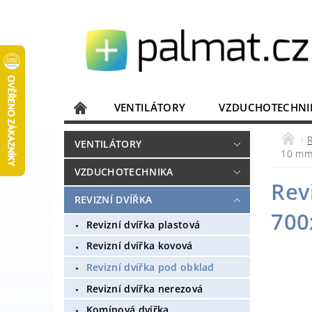
VENTILÁTORY
VZDUCHOTECHNI
JISTIČE, ROZVADĚČE
KOMUNIKACE
R
VENTILÁTORY
10 m
DOMÁCÍ SPOTŘEBIČE
ELEKTRONIKA
VZDUCHOTECHNIKA
Rev
REVIZNÍ DVÍŘKA
700
Revizní dvířka plastová
Revizní dvířka kovová
Revizní dvířka pod obklad
Revizní dvířka nerezová
Komínová dvířka