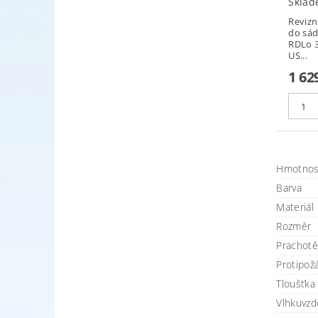
Sklad
Revizn
do sád
RDLo 
US...
1 62
Hmotnos
Barva
Materiál
Rozměr
Prachot
Protipožá
Tloušťka 
Vlhkuvzd