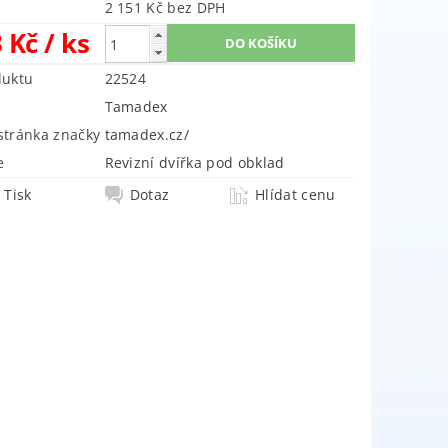
2 151 Kč bez DPH
3 Kč
/ ks
duktu
22524
Tamadex
tránka značky
tamadex.cz/
e
Revizní dvířka pod obklad
Tisk
Dotaz
Hlídat cenu