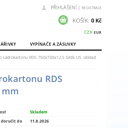
PŘIHLÁŠENÍ
|
REGISTRACE
KOŠÍK:
0 Kč
CZK
EUR
ZÁŘIVKY
VYPÍNAČE A ZÁSUVKY
ELEKTROMATERIÁL
 do sádrokartonu RDS 700x700x12,5 GKBi US, obklad
drokartonu RDS
0 mm
ost
Skladem
doručit do
11.8.2026