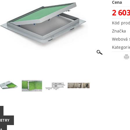
Cena
2 60
Kód pro
Značka
Webová s
Kategori
ETRY
A