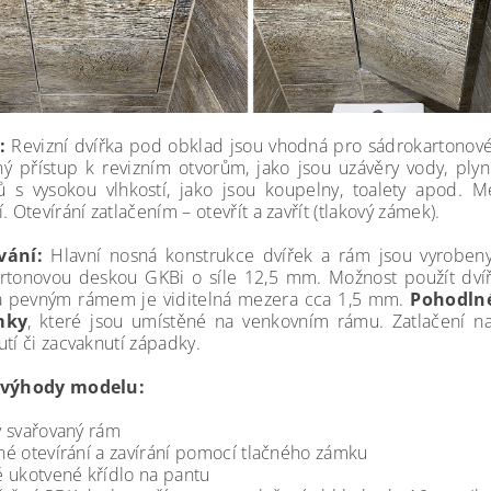
:
Revizní dvířka pod obklad jsou vhodná pro sádrokartonové 
ý přístup k revizním otvorům, jako jsou uzávěry vody, ply
ů s vysokou vlhkostí, jako jsou koupelny, toalety apod. M
. Otevírání zatlačením – otevřít a zavřít (tlakový zámek).
vání:
Hlavní nosná konstrukce dvířek a rám jsou vyrobeny
rtonovou deskou GKBi o síle 12,5 mm. Možnost použít dví
a pevným rámem je viditelná mezera cca 1,5 mm.
Pohodlné
mky
, které jsou umístěné na venkovním rámu. Zatlačení n
tí či zacvaknutí západky.
 výhody modelu:
 svařovaný rám
é otevírání a zavírání pomocí tlačného zámku
 ukotvené křídlo na pantu