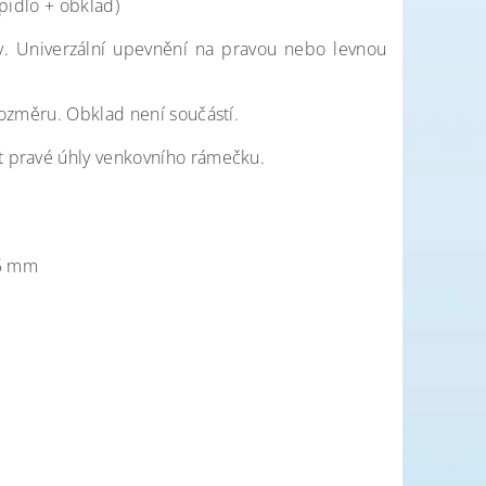
pidlo + obklad)
ty. Univerzální upevnění na pravou nebo levnou
rozměru. Obklad není součástí.
t pravé úhly venkovního rámečku.
,5 mm