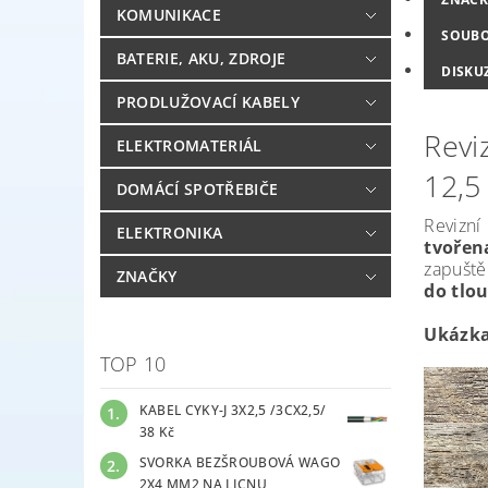
KOMUNIKACE
SOUB
BATERIE, AKU, ZDROJE
DISKU
PRODLUŽOVACÍ KABELY
Revi
ELEKTROMATERIÁL
12,5
DOMÁCÍ SPOTŘEBIČE
Revizn
ELEKTRONIKA
tvoře
zapuště
ZNAČKY
do tlo
Ukázka
TOP 10
KABEL CYKY-J 3X2,5 /3CX2,5/
38 Kč
SVORKA BEZŠROUBOVÁ WAGO
2X4 MM2 NA LICNU