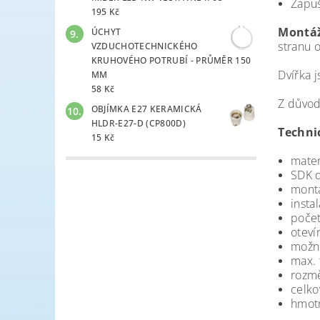
Zapuš
195 Kč
Montáž
ÚCHYT
stranu 
VZDUCHOTECHNICKÉHO
KRUHOVÉHO POTRUBÍ - PRŮMĚR 150
Dvířka 
MM
58 Kč
Z důvod
OBJÍMKA E27 KERAMICKÁ
HLDR-E27-D (CP800D)
Techni
15 Kč
mater
SDK d
montá
instal
počet
oteví
možno
max. 
rozm
celko
hmotn