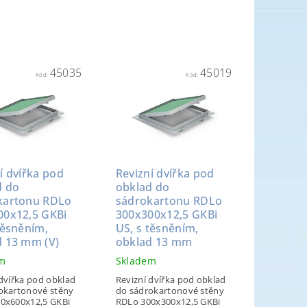
45035
45019
Kód:
Kód:
í dvířka pod
Revizní dvířka pod
d do
obklad do
kartonu RDLo
sádrokartonu RDLo
00x12,5 GKBi
300x300x12,5 GKBi
těsněním,
US, s těsněním,
d 13 mm (V)
obklad 13 mm
em
Skladem
 dvířka pod obklad
Revizní dvířka pod obklad
okartonové stěny
do sádrokartonové stěny
0x600x12,5 GKBi
RDLo 300x300x12,5 GKBi