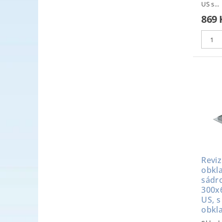
US s...
869 
Reviz
obkl
sádr
300x
US, s
obkl