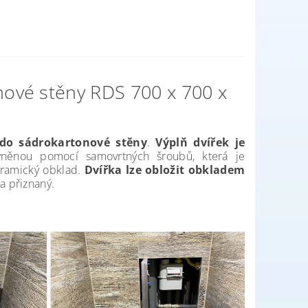
nové stěny RDS 700 x 700 x
do sádrokartonové stěny
.
Výplň dvířek je
vněnou pomocí samovrtných šroubů, která je
eramický obklad.
Dvířka lze obložit obkladem
a přiznaný.