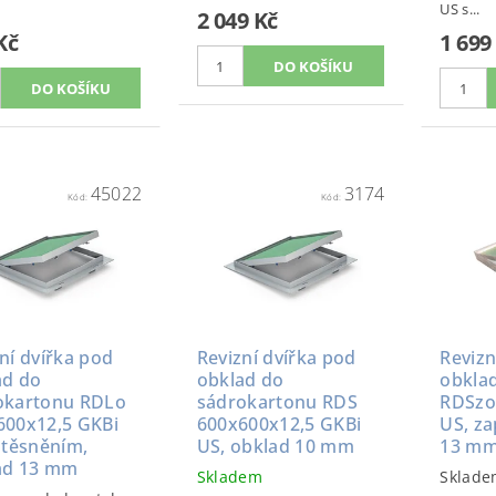
US s...
2 049 Kč
Kč
1 699
45022
3174
Kód:
Kód:
ní dvířka pod
Revizní dvířka pod
Revizn
ad do
obklad do
obklad
okartonu RDLo
sádrokartonu RDS
RDSzo
600x12,5 GKBi
600x600x12,5 GKBi
US, z
 těsněním,
US, obklad 10 mm
13 m
ad 13 mm
Skladem
Sklade