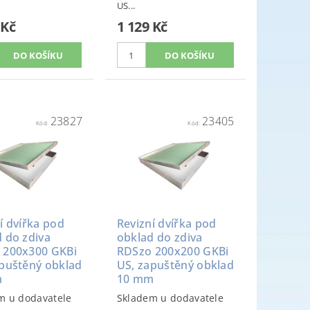
US...
 Kč
1 129 Kč
23827
23405
Kód:
Kód:
í dvířka pod
Revizní dvířka pod
 do zdiva
obklad do zdiva
 200x300 GKBi
RDSzo 200x200 GKBi
apuštěný obklad
US, zapuštěný obklad
m
10 mm
m u dodavatele
Skladem u dodavatele