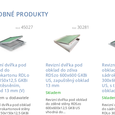
OBNÉ PRODUKTY
45027
30281
Kód:
Kód:
ní dvířka pod
Revizní dvířka pod
Revizn
ad do
obklad do zdiva
obkla
okartonu RDLo
RDSzo 600x600 GKBi
sádro
150x12,5 GKBi
US, zapuštěný obklad
300x6
 těsněním,
13 mm
US, s 
ad 13 mm (V)
obkla
Skladem
em u dodavatele
Sklad
Revizní dvířka pod obklad
do zděné stěny RDSzo
í dvířka pod obklad
Revizní
600x600x12,5 GKB US
rokartonové stěny
do sádr
vhodná do...
150x150x12,5 GKBi
RDLo 30