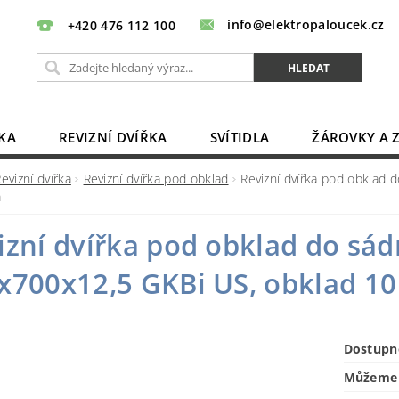
info@elektropaloucek.cz
+420 476 112 100
KA
REVIZNÍ DVÍŘKA
SVÍTIDLA
ŽÁROVKY A 
BATERIE, AKU, ZDROJE
PRODLUŽOVACÍ KABELY
evizní dvířka
Revizní dvířka pod obklad
Revizní dvířka pod obklad
m
OBCHODNÍ PODMÍNKY
KONTAKTY
izní dvířka pod obklad do sá
x700x12,5 GKBi US, obklad 1
Dostupn
Můžeme 