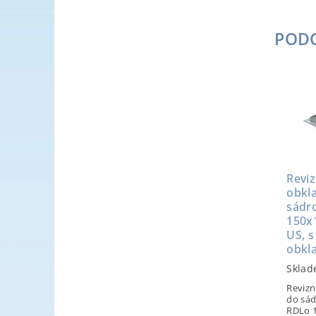
POD
Reviz
obkl
sádr
150x
US, s
obkl
Sklad
Revizn
do sád
RDLo 