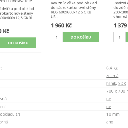
em u dodavatele
Revizní dvířka pod obklad
Revizní
do sádrokartonové stěny
do zděn
í dvířka pod obklad
RDS 600x600x12,5 GKB
200x300
rokartonové stěny
US...
vhodná 
300x600x12,5 GKBi
1 960 Kč
1 379
9 Kč
t
6.4 kg
zelená
hliník
,
SDK
700 x 700
ěsná
ne
rní
ne
obkladu (?)
10 mm
orná
ano