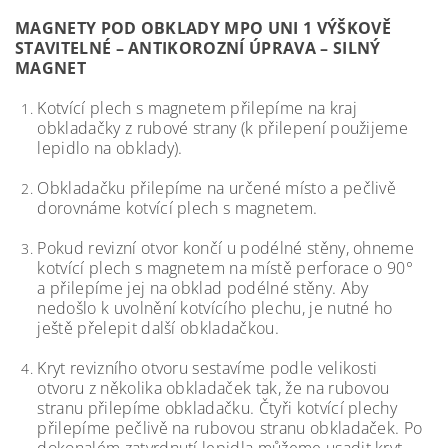
MAGNETY POD OBKLADY MPO UNI 1 VÝŠKOVĚ
STAVITELNÉ – ANTIKOROZNÍ ÚPRAVA – SILNÝ
MAGNET
Kotvící plech s magnetem přilepíme na kraj
obkladačky z rubové strany (k přilepení použijeme
lepidlo na obklady).
Obkladačku přilepíme na určené místo a pečlivě
dorovnáme kotvící plech s magnetem.
Pokud revizní otvor končí u podélné stěny, ohneme
kotvící plech s magnetem na místě perforace o 90°
a přilepíme jej na obklad podélné stěny. Aby
nedošlo k uvolnění kotvícího plechu, je nutné ho
ještě přelepit další obkladačkou.
Kryt revizního otvoru sestavíme podle velikosti
otvoru z několika obkladaček tak, že na rubovou
stranu přilepíme obkladačku. Čtyři kotvící plechy
přilepíme pečlivě na rubovou stranu obkladaček. Po