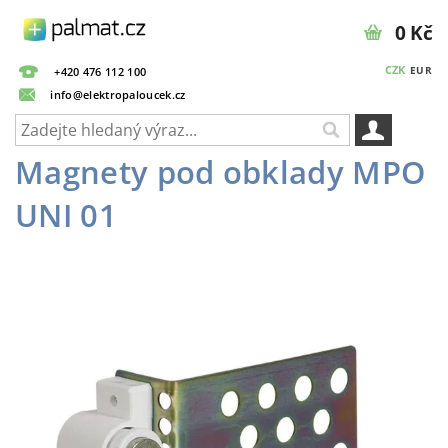
0 Kč
CZK
EUR
+420 476 112 100
info@elektropaloucek.cz
Magnety pod obklady MPO
UNI 01