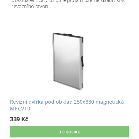
dokonalém zatvrdnutí lepidla můžeme usadit kryt
revozního otvoru.
Revizní dvířka pod obklad 250x330 magnetická
MPCV10
339 Kč