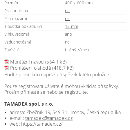
Rozměr
400 x 600 mm
Prachotěsná
ne
Protipožární
ne
Tloušťka obkladu (?)
13 mm
Vlhkuvzdorná
ano
Vzduchotěsná
ne
Zavírání
tlačný zámek
Montážní návod (564.1 kB)
Prohlášení o shodě (418.7 kB)
Buďte první, kdo napíše příspěvek k této položce.
Pouze registrovaní uživatelé mohou vkládat příspěvky.
Prosím
přihlaste se
nebo se
registrujte
.
TAMADEX spol. s r.o.
adresa: Zbečník 19, 549 31 Hronov, Česká republika
e-mail:
tamadex@tamadex.cz
web:
https://tamadex.cz/