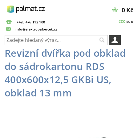
0 Kč
CZK
EUR
+420 476 112 100
info@elektropaloucek.cz
Revizní dvířka pod obklad
do sádrokartonu RDS
400x600x12,5 GKBi US,
obklad 13 mm