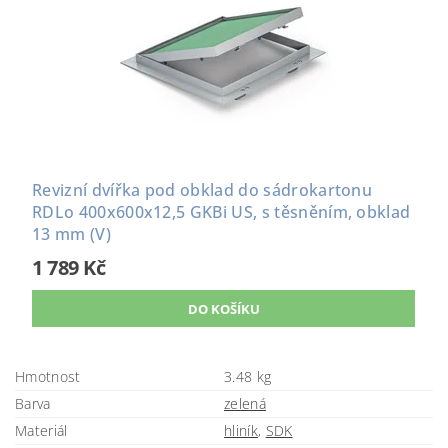
Revizní dvířka pod obklad do sádrokartonu
RDLo 400x600x12,5 GKBi US, s těsněním, obklad
13 mm (V)
1 789 Kč
Hmotnost
3.48 kg
Barva
zelená
Materiál
hliník
,
SDK