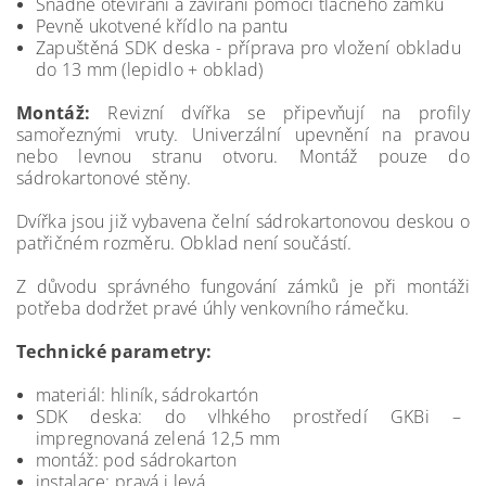
Snadné otevírání a zavírání pomocí tlačného zámku
Pevně ukotvené křídlo na pantu
Zapuštěná SDK deska - příprava pro vložení obkladu
do 13 mm (lepidlo + obklad)
Montáž:
Revizní dvířka se připevňují na profily
samořeznými vruty. Univerzální upevnění na pravou
nebo levnou stranu otvoru. Montáž pouze do
sádrokartonové stěny.
Dvířka jsou již vybavena čelní sádrokartonovou deskou o
patřičném rozměru. Obklad není součástí.
Z důvodu správného fungování zámků je při montáži
potřeba dodržet pravé úhly venkovního rámečku.
Technické parametry:
materiál: hliník, sádrokartón
SDK deska: do vlhkého prostředí GKBi –
impregnovaná zelená 12,5 mm
montáž: pod sádrokarton
instalace: pravá i levá