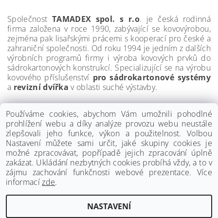
Společnost
TAMADEX spol. s r.o
. je česká rodinná
firma založena v roce 1990, zabývající se kovovýrobou,
zejména pak lisařskými prácemi s kooperací pro české a
zahraniční společnosti. Od roku 1994 je jedním z dalších
výrobních programů firmy i výroba kovových prvků do
sádrokartonových konstrukcí. Specializující se na výrobu
kovového příslušenství
pro sádrokartonové systémy
a
revizní dvířka
v oblasti suché výstavby.
Používáme cookies, abychom Vám umožnili pohodlné
prohlížení webu a díky analýze provozu webu neustále
zlepšovali jeho funkce, výkon a použitelnost. Volbou
Nastavení můžete sami určit, jaké skupiny cookies je
možné zpracovávat, popřípadě jejich zpracování úplně
zakázat. Ukládání nezbytných cookies probíhá vždy, a to v
zájmu zachování funkčnosti webové prezentace. Více
informací
zde
.
www.palmat.cz
|
www.vzduchotechnika-ventilatory.cz
NASTAVENÍ