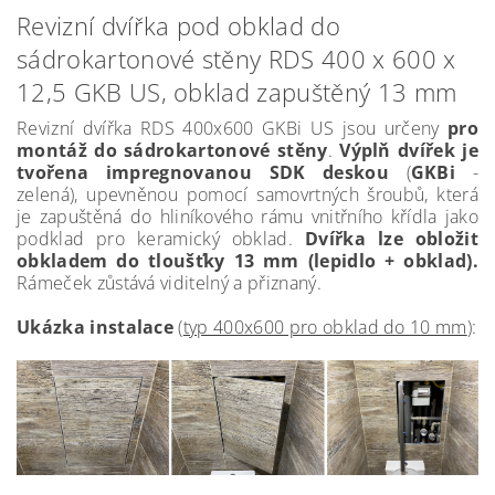
Revizní dvířka pod obklad do
sádrokartonové stěny RDS 400 x 600 x
12,5 GKB US, obklad zapuštěný 13 mm
Revizní dvířka RDS 400x600 GKBi US jsou určeny
pro
montáž do sádrokartonové stěny
.
Výplň dvířek je
tvořena impregnovanou SDK deskou
(
GKBi
-
zelená), upevněnou pomocí samovrtných šroubů, která
je zapuštěná do hliníkového rámu vnitřního křídla jako
podklad pro keramický obklad.
Dvířka lze obložit
obkladem do tloušťky 13 mm (lepidlo + obklad).
Rámeček zůstává viditelný a přiznaný.
Ukázka instalace
(
typ 400x600 pro obklad do 10 mm
):