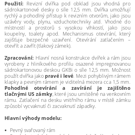
Použití:
Revizní dvířka pod obklad jsou vhodná pro
sádrokartonové desky o síle 12,5 mm. Dvířka umožňují
rychlý a pohodlný přístup k revizním otvorům, jako jsou
uzávěry vody, plynu, vzduchotechniky atd. Vhodné do
místností a prostorů s vysokou vlhkostí, jako jsou
koupelny, toalety apod. Mechanismus otevírání, který
zajišťuje bezpečné uzavření. Otevírání zatlačením –
otevřít a zavřít (tlakový zámek).
Zpracování:
Hlavní nosná konstrukce dvířek a rám jsou
vyrobeny z hliníkového profilu osazené impregnovanou
sádrokartonovou deskou GKBi o síle 12,5 mm. Možnost
použít dvířka jako
pravé i levé
. Mezi pohyblivým rámem
klapky a pevným rámem je viditelná mezera cca 1,5 mm.
Pohodlné otevírání a zavírání je zajištěno
tlačnými US zámky
, které jsou umístěné na venkovním
rámu. Zatlačení na desku vnitřního rámu v místě zámku
způsobí vycvaknutí či zacvaknutí západky.
Hlavní výhody modelu:
Pevný svařovaný rám