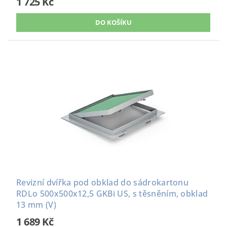
1 725 Kč
Revizní dvířka pod obklad do sádrokartonu
RDLo 500x500x12,5 GKBi US, s těsněním, obklad
13 mm (V)
1 689 Kč