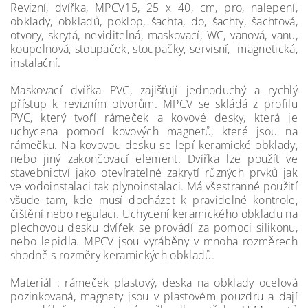
Revizní, dvířka, MPCV15, 25 x 40, cm, pro, nalepení,
obklady, obkladů, poklop, šachta, do, šachty, šachtová,
otvory, skrytá, neviditelná, maskovací, WC, vanová, vanu,
koupelnová, stoupaček, stoupačky, servisní, magnetická,
instalační.
Maskovací dvířka PVC, zajišťují jednoduchý a rychlý
přístup k revizním otvorům. MPCV se skládá z profilu
PVC, který tvoří rámeček a kovové desky, která je
uchycena pomocí kovových magnetů, které jsou na
rámečku. Na kovovou desku se lepí keramické obklady,
nebo jiný zakončovací element. Dvířka lze použít ve
stavebnictví jako otevíratelné zakrytí různých prvků jak
ve vodoinstalaci tak plynoinstalaci. Má všestranné použití
všude tam, kde musí docházet k pravidelné kontrole,
čištění nebo regulaci. Uchycení keramického obkladu na
plechovou desku dvířek se provádí za pomoci silikonu,
nebo lepidla. MPCV jsou vyráběny v mnoha rozměrech
shodně s rozměry keramických obkladů.
Materiál : rámeček plastový, deska na obklady ocelová
pozinkovaná, magnety jsou v plastovém pouzdru a dají