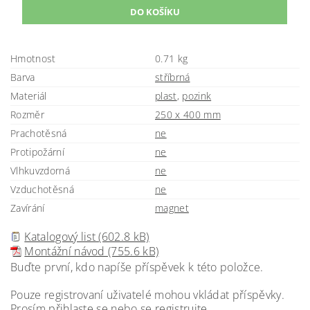
Hmotnost
0.71 kg
Barva
stříbrná
Materiál
plast
,
pozink
Rozměr
250 x 400 mm
Prachotěsná
ne
Protipožární
ne
Vlhkuvzdorná
ne
Vzduchotěsná
ne
Zavírání
magnet
Katalogový list (602.8 kB)
Montážní návod (755.6 kB)
Buďte první, kdo napíše příspěvek k této položce.
Pouze registrovaní uživatelé mohou vkládat příspěvky.
Prosím
přihlaste se
nebo se
registrujte
.