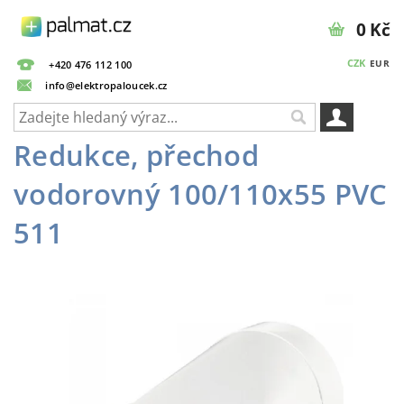
0 Kč
CZK
EUR
+420 476 112 100
info@elektropaloucek.cz
Redukce, přechod
vodorovný 100/110x55 PVC
511