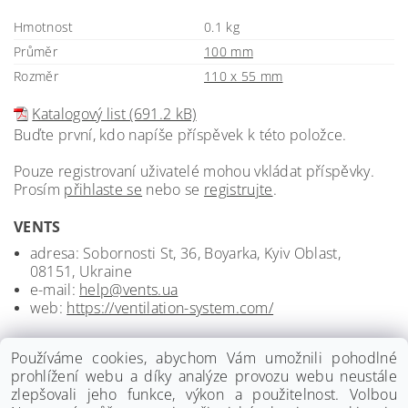
Hmotnost
0.1 kg
Průměr
100 mm
Rozměr
110 x 55 mm
Katalogový list (691.2 kB)
Buďte první, kdo napíše příspěvek k této položce.
Pouze registrovaní uživatelé mohou vkládat příspěvky.
Prosím
přihlaste se
nebo se
registrujte
.
VENTS
adresa: Sobornosti St, 36, Boyarka, Kyiv Oblast,
08151, Ukraine
e-mail:
help@vents.ua
web:
https://ventilation-system.com/
Používáme cookies, abychom Vám umožnili pohodlné
prohlížení webu a díky analýze provozu webu neustále
zlepšovali jeho funkce, výkon a použitelnost. Volbou