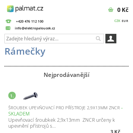
0 Kč
CZK
EUR
+420 476 112 100
info@elektropaloucek.cz
Rámečky
Nejprodávanější
1.
ŠROUBEK UPEVŇOVACÍ PRO PŘÍSTROJE 2,9X13MM ZNCR
–
SKLADEM
Upevňovací šroubkek 2,9x13mm ZNCR určeny k
upevnění přístrojů s...
3 Kč