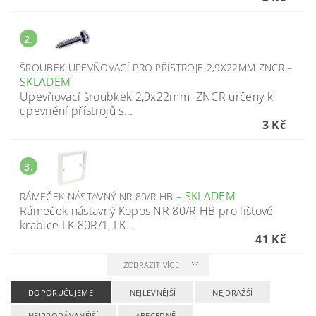
2.
ŠROUBEK UPEVŇOVACÍ PRO PŘÍSTROJE 2,9X22MM ZNCR
–
SKLADEM
Upevňovací šroubkek 2,9x22mm ZNCR určeny k
upevnění přístrojů s...
3 Kč
3.
SKLADEM
RÁMEČEK NÁSTAVNÝ NR 80/R HB
–
Rámeček nástavný Kopos NR 80/R HB pro lištové
krabice LK 80R/1, LK...
41 Kč
ZOBRAZIT VÍCE
DOPORUČUJEME
NEJLEVNĚJŠÍ
NEJDRAŽŠÍ
NEJPRODÁVANĚJŠÍ
ABECEDNĚ