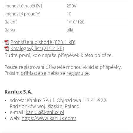
Jmenovité napětí[V]
250V~
Jmenovitý proud[A]
10
Balení
1/10/120
Barva
bílá
Prohlášení o shodě (823.1 kB)
Katalogový list (215.4 kB)
Buďte první, kdo napíše příspěvek k této položce.
Pouze registrovaní uživatelé mohou vkládat příspěvky.
Prosím
přihlaste se
nebo se
registrujte
.
Kanlux S.A.
adresa: Kanlux SA ul. Objazdowa 1-3 41-922
Radzionków woj. śląskie, Poland
e-mail:
kanlux@kanlux.pl
web:
https://www.kanlux.com/