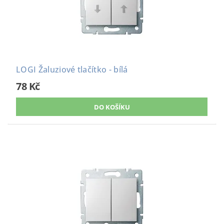
LOGI Žaluziové tlačítko - bílá
78 Kč