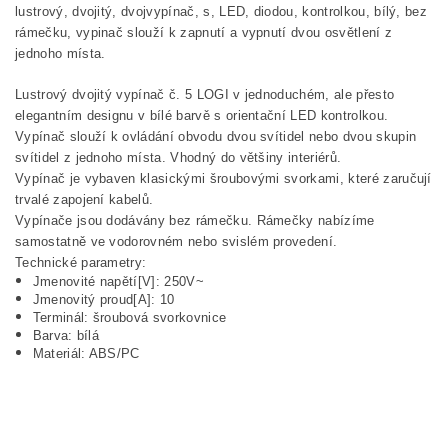
lustrový, dvojitý, dvojvypínač, s, LED, diodou, kontrolkou, bílý, bez
rámečku, vypinač slouží k zapnutí a vypnutí dvou osvětlení z
jednoho místa.
Lustrový dvojitý vypínač č. 5 LOGI v jednoduchém, ale přesto
elegantním designu v bílé barvě s orientační LED kontrolkou.
Vypínač slouží k ovládání obvodu dvou svítidel nebo dvou skupin
svítidel z jednoho místa. Vhodný do většiny interiérů.
Vypínač je vybaven klasickými šroubovými svorkami, které zaručují
trvalé zapojení kabelů.
Vypínače jsou dodávány bez rámečku. Rámečky nabízíme
samostatně ve vodorovném nebo svislém provedení.
Technické parametry:
Jmenovité napětí[V]: 250V~
Jmenovitý proud[A]: 10
Terminál: šroubová svorkovnice
Barva: bílá
Materiál: ABS/PC