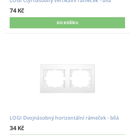
LOGI Čtyřnásobný vertikální rámeček - bílá
74 Kč
LOGI Dvojnásobný horizontální rámeček - bílá
34 Kč