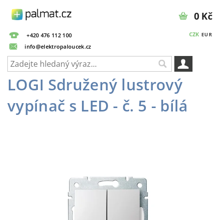
0 Kč
CZK
EUR
+420 476 112 100
info@elektropaloucek.cz
LOGI Sdružený lustrový
vypínač s LED - č. 5 - bílá