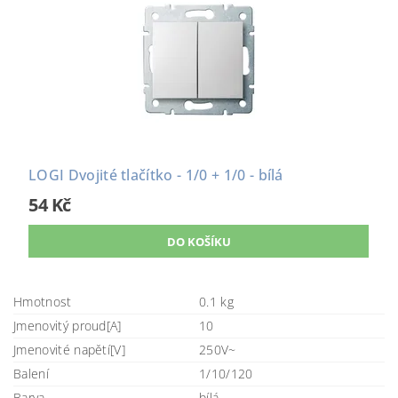
LOGI Dvojité tlačítko - 1/0 + 1/0 - bílá
54 Kč
Hmotnost
0.1 kg
Jmenovitý proud[A]
10
Jmenovité napětí[V]
250V~
Balení
1/10/120
Barva
bílá