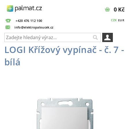
0 Kč
CZK
EUR
+420 476 112 100
info@elektropaloucek.cz
LOGI Křížový vypínač - č. 7 -
bílá