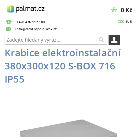
0 Kč
CZK
EUR
+420 476 112 100
info@elektropaloucek.cz
Krabice elektroinstalační
380x300x120 S-BOX 716
IP55