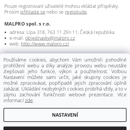
Pouze registrovaní uživatelé mohou vkládat příspěvky.
Prosím
přihlaste se
nebo se
registrujte
.
MALPRO spol. s r.o.
adresa: Lípa 318, 763 11 Zlín 11, Česká republika
e-mail:
objednavky@malpro.cz
web:
http://www.malpro.cz/
Používáme cookies, abychom Vám umožnili pohodlné
prohlížení webu a díky analýze provozu webu neustále
zlepšovali jeho funkce, výkon a použitelnost. Volbou
Nastavení můžete sami určit, jaké skupiny cookies je
možné zpracovávat, popřípadě jejich zpracování úplně
zakázat. Ukládání nezbytných cookies probíhá vždy, a to v
zájmu zachování funkčnosti webové prezentace. Více
informací
zde
.
www.palmat.cz
|
www.vzduchotechnika-ventilatory.cz
NASTAVENÍ
Upravit nastavení cookies
2026 ©
Palmat.cz
, všechna práva vyhrazena