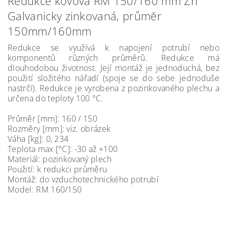
Redukce kovová RM 150/160 mm Zn
Galvanicky zinkovaná, průměr
150mm/160mm
Redukce se využívá k napojení potrubí nebo
komponentů různých průměrů. Redukce má
dlouhodobou životnost. Její montáž je jednoduchá, bez
použití složitého nářadí (spoje se do sebe jednoduše
nastrčí). Redukce je vyrobena z pozinkovaného plechu a
určena do teploty 100 °C.
Průměr [mm]: 160 / 150
Rozměry [mm]: viz. obrázek
Váha [kg]: 0, 234
Teplota max [°C]: -30 až +100
Materiál: pozinkovaný plech
Použití: k redukci průměru
Montáž: do vzduchotechnického potrubí
Model: RM 160/150