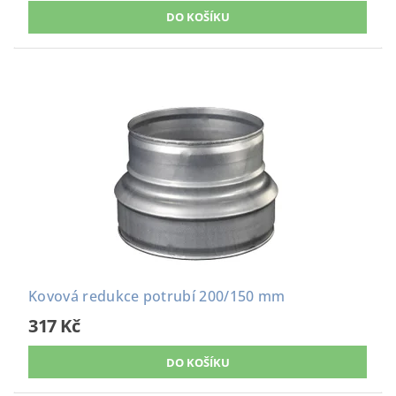
Kovová redukce potrubí 200/150 mm
317 Kč