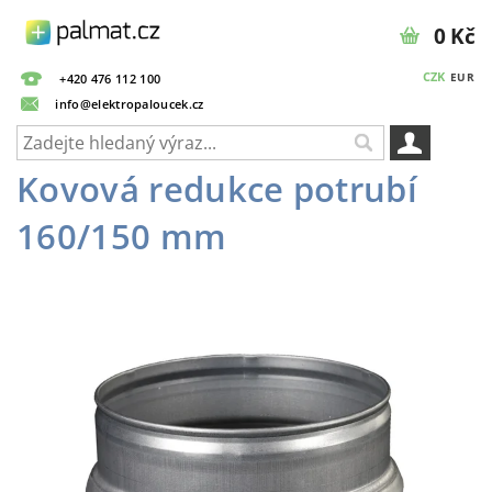
0 Kč
CZK
EUR
+420 476 112 100
info@elektropaloucek.cz
Kovová redukce potrubí
160/150 mm