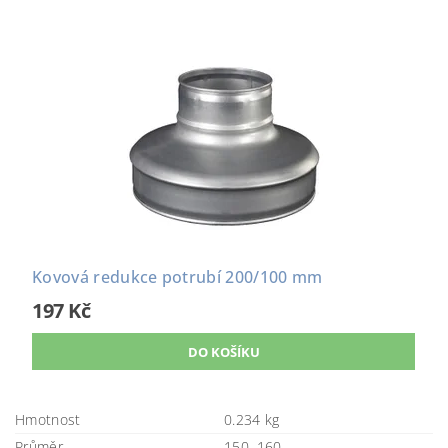
Kovová redukce potrubí 200/100 mm
197 Kč
Hmotnost
0.234 kg
Průměr
150
,
160