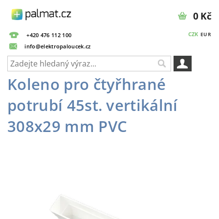
0 Kč
CZK
EUR
+420 476 112 100
info@elektropaloucek.cz
Koleno pro čtyřhrané
potrubí 45st. vertikální
308x29 mm PVC