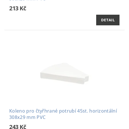
213 Kč
DETAIL
Koleno pro čtyřhrané potrubí 45st. horizontální
308x29 mm PVC
243 Kč