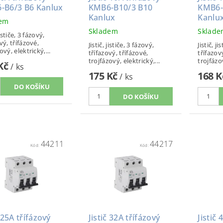
-B6/3 B6 Kanlux
KMB6-B10/3 B10
KMB6-
Kanlux
Kanlu
dem
Skladem
Sklad
jističe, 3 fázový,
vý, třífázové,
Jistič, jističe, 3 fázový,
Jistič, ji
ový, elektrický,...
třífazový, třífázové,
třífazov
trojfázový, elektrický,...
trojfázov
 Kč
/ ks
175 Kč
168 
/ ks
44211
44217
Kód:
Kód:
č 25A třífázový
Jistič 32A třífázový
Jistič 