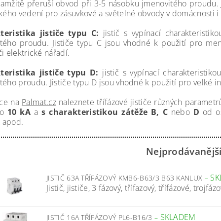
kamžitě přeruší obvod při 3-5 násobku jmenovitého proudu. J
ckého vedení pro zásuvkové a světelné obvody v domácnosti i
eristika jističe typu C:
jistič s vypínací charakteristi
tého proudu. Jističe typu C jsou vhodné k použití pro menš
i elektrické nářadí.
eristika jističe typu D:
jistič s vypínací charakteristi
tého proudu. Jističe typu D jsou vhodné k použití pro velké i
dce na
Palmat.cz
naleznete třífázové jističe různých paramet
o
10 kA
a
s charakteristikou zátěže B, C
nebo
D
od os
x
apod.
Nejprodávanějš
SK
JISTIČ 63A TŘÍFÁZOVÝ KMB6-B63/3 B63 KANLUX
–
Jistič, jističe, 3 fázový, třífazový, třífázové, trojfázo
SKLADEM
JISTIČ 16A TŘÍFÁZOVÝ PL6-B16/3
–