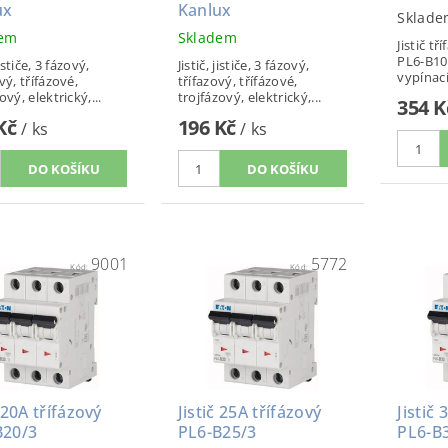
ux
Kanlux
Sklade
dem
Skladem
Jistič t
PL6-B10
jističe, 3 fázový,
Jistič, jističe, 3 fázový,
vypínací
vý, třífázové,
třífazový, třífázové,
ový, elektrický,...
trojfázový, elektrický,...
354 
 Kč
196 Kč
/ ks
/ ks
9001
5772
Kód:
Kód:
č 20A třífázový
Jistič 25A třífázový
Jistič 
B20/3
PL6-B25/3
PL6-B