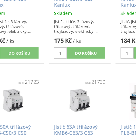
ux
Kanlux
Kanlu
dem
Skladem
Sklad
jističe, 3 fázový,
Jistič, jističe, 3 fázový,
Jistič, ji
vý, třífázové,
třífazový, třífázové,
třífazov
ový, elektrický,...
trojfázový, elektrický,...
trojfázov
 Kč
175 Kč
184 
/ ks
/ ks
21723
21739
Kód:
Kód:
č 50A třífázový
Jistič 63A třífázový
Jistič 
-C50/3 C50
KMB6-C63/3 C63
PL6-B