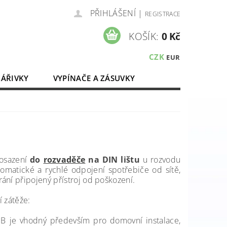
PŘIHLÁŠENÍ
|
REGISTRACE
KOŠÍK:
0 Kč
CZK
EUR
ZÁŘIVKY
VYPÍNAČE A ZÁSUVKY
ELEKTROMATERIÁL
 osazení
do
rozvaděče
na DIN lištu
u rozvodu
omatické a rychlé odpojení spotřebiče od sítě,
ání připojený přístroj od poškození.
í zátěže:
ou B je vhodný především pro domovní instalace,