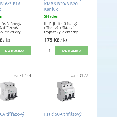
B16/3 B16
KMB6-B20/3 B20
x
Kanlux
em
Skladem
stiče, 3 fázový,
Jistič, jističe, 3 fázový,
ý, třífázové,
třífazový, třífázové,
ý, elektrický,...
trojfázový, elektrický,...
Kč
175 Kč
/ ks
/ ks
21734
23172
Kód:
Kód:
40A třífázový
Jistič 50A třífázový