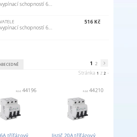
vypínací schopností 6...
516 Kč
VATELE
vypínací schopností 6...
1
2
ABECEDNĚ
Stránka
z
-
1
2
44196
44210
Kód:
Kód:
16A třífázový
Jistič 20A třífázový