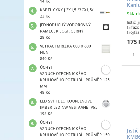
14 Kč
Kanl
KABEL CYKY-J 3X1,5 /3CX1,5/
Skla
23 Kč
Jistič, 
JEDNODUCHÝ VODOROVNÝ
třífazo
RÁMEČEK LOGI, ČERNÝ
trojfáz
28 Kč
175
VĚTRACÍ MŘÍŽKA 600 X 600
NUN
849 Kč
ÚCHYT
VZDUCHOTECHNICKÉHO
KRUHOVÉHO POTRUBÍ - PRŮMĚR 125
MM
48 Kč
LED SVÍTIDLO KOUPELNOVÉ
IMBER LED NW VESTAVNÉ IP65
195 Kč
ÚCHYT
VZDUCHOTECHNICKÉHO
Jisti
KRUHOVÉHO POTRUBÍ - PRŮMĚR 150
KMB6