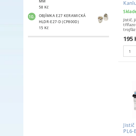
MM
Kanl
58 Kč
Skla
OBJÍMKA E27 KERAMICKÁ
Jistič, 
HLDR-E27-D (CP800D)
třífazo
15 Kč
trojfáz
195
Jisti
PL6-