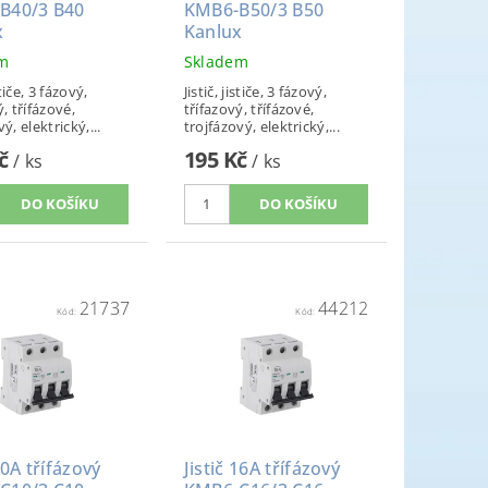
B40/3 B40
KMB6-B50/3 B50
x
Kanlux
em
Skladem
stiče, 3 fázový,
Jistič, jističe, 3 fázový,
ý, třífázové,
třífazový, třífázové,
ý, elektrický,...
trojfázový, elektrický,...
Kč
195 Kč
/ ks
/ ks
21737
44212
Kód:
Kód:
10A třífázový
Jistič 16A třífázový