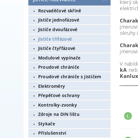
který o
elektri
Rozvaděčové skříně
Jističe jednofázové
Charakt
jmenovi
Jističe dvoufázové
okruhy č
Jističe třífázové
Charakt
Jističe čtyřfázové
jmenovi
Modulové vypínače
V nabí
Proudové chrániče
kA
neb
Kanlu
Proudové chrániče s jističem
Elektroměry
Přepěťové ochrany
Kontrolky-zvonky
Zdroje na DIN lištu
1.
Stykače
Příslušenství