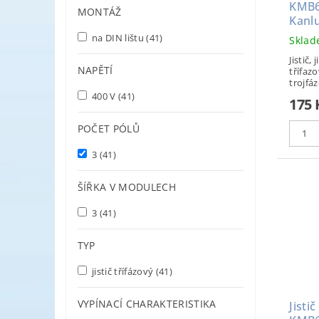
KMB6
MONTÁŽ
Kanl
na DIN lištu
(41)
Skla
Jistič, 
NAPĚTÍ
třífazo
trojfáz
400 V
(41)
175
POČET PÓLŮ
3
(41)
ŠÍŘKA V MODULECH
3
(41)
TYP
jistič třífázový
(41)
VYPÍNACÍ CHARAKTERISTIKA
Jisti