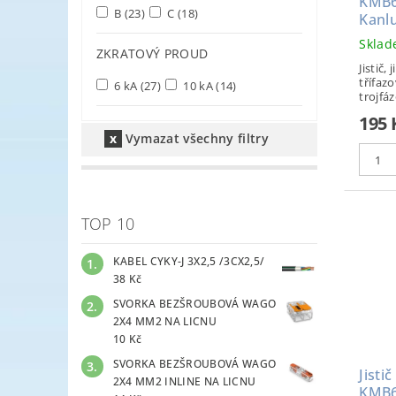
KMB6
B
(23)
C
(18)
Kanl
Skla
ZKRATOVÝ PROUD
Jistič, 
třífazo
6 kA
(27)
10 kA
(14)
trojfáz
195
Vymazat všechny filtry
TOP 10
KABEL CYKY-J 3X2,5 /3CX2,5/
38 Kč
SVORKA BEZŠROUBOVÁ WAGO
2X4 MM2 NA LICNU
10 Kč
SVORKA BEZŠROUBOVÁ WAGO
Jisti
2X4 MM2 INLINE NA LICNU
KMB6