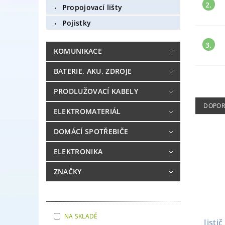
2.
Propojovací lišty
Pojistky
3.
KOMUNIKACE
BATERIE, AKU, ZDROJE
PRODLUŽOVACÍ KABELY
DOPOR
ELEKTROMATERIÁL
DOMÁCÍ SPOTŘEBIČE
ELEKTRONIKA
ZNAČKY
NA SKLADĚ
Jisti