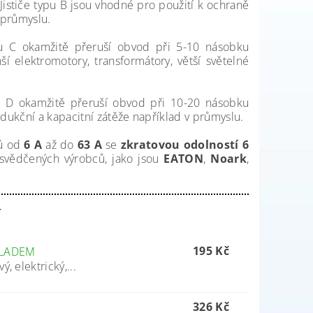
ističe typu B jsou vhodné pro použití k ochraně
 průmyslu.
kou C okamžitě přeruší obvod při 5-10 násobku
í elektromotory, transformátory, větší světelné
kou D okamžitě přeruší obvod při 10-20 násobku
ndukční a kapacitní zátěže například v průmyslu.
rů od
6 A
až do
63 A
se
zkratovou odolností 6
vědčených výrobců, jako jsou
EATON
,
Noark
,
í
195 Kč
LADEM
vý, elektrický,...
326 Kč