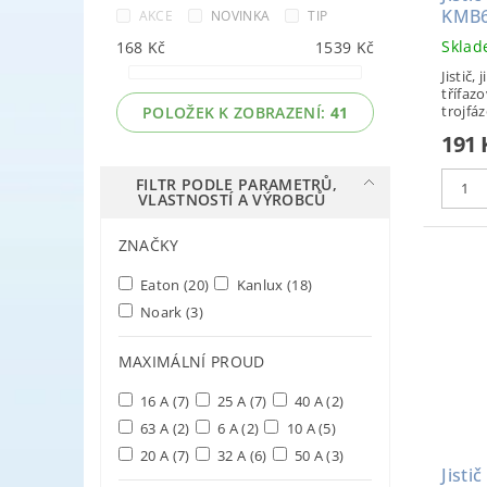
KMB6
AKCE
NOVINKA
TIP
Skla
168
Kč
1539
Kč
Jistič, 
třífazo
trojfáz
POLOŽEK K ZOBRAZENÍ:
41
191
FILTR PODLE PARAMETRŮ,
VLASTNOSTÍ A VÝROBCŮ
ZNAČKY
Eaton
(20)
Kanlux
(18)
Noark
(3)
MAXIMÁLNÍ PROUD
16 A
(7)
25 A
(7)
40 A
(2)
63 A
(2)
6 A
(2)
10 A
(5)
20 A
(7)
32 A
(6)
50 A
(3)
Jisti