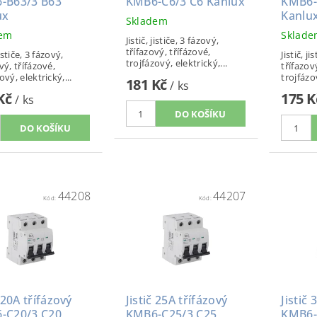
-B63/3 B63
KMB6-C6/3 C6 Kanlux
KMB6-
ux
Kanlu
Skladem
dem
Sklad
Jistič, jističe, 3 fázový,
třífazový, třífázové,
jističe, 3 fázový,
Jistič, ji
trojfázový, elektrický,...
vý, třífázové,
třífazov
ový, elektrický,...
trojfázov
181 Kč
/ ks
 Kč
175 
/ ks
44208
44207
Kód:
Kód:
č 20A třífázový
Jistič 25A třífázový
Jistič 
-C20/3 C20
KMB6-C25/3 C25
KMB6-