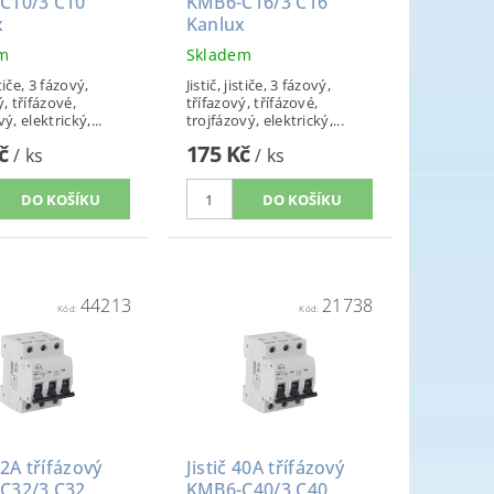
C10/3 C10
KMB6-C16/3 C16
x
Kanlux
em
Skladem
stiče, 3 fázový,
Jistič, jističe, 3 fázový,
ý, třífázové,
třífazový, třífázové,
ý, elektrický,...
trojfázový, elektrický,...
Kč
175 Kč
/ ks
/ ks
44213
21738
Kód:
Kód:
32A třífázový
Jistič 40A třífázový
C32/3 C32
KMB6-C40/3 C40