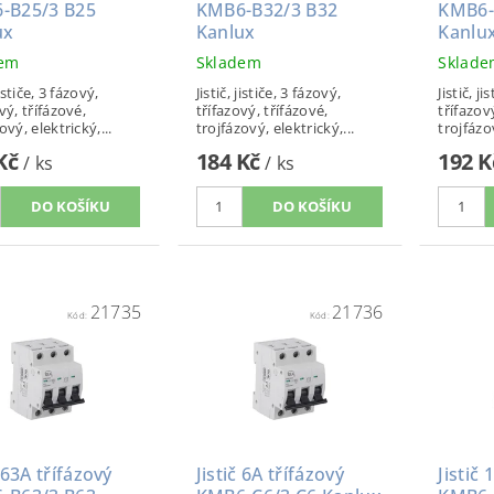
-B25/3 B25
KMB6-B32/3 B32
KMB6-
ux
Kanlux
Kanlu
dem
Skladem
Sklad
jističe, 3 fázový,
Jistič, jističe, 3 fázový,
Jistič, ji
vý, třífázové,
třífazový, třífázové,
třífazov
ový, elektrický,...
trojfázový, elektrický,...
trojfázov
 Kč
184 Kč
192 
/ ks
/ ks
21735
21736
Kód:
Kód:
č 63A třífázový
Jistič 6A třífázový
Jistič 