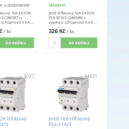
m u dodavatele
Skladem
řífázový 10A EATON
Jistič třífázový 16A EATON
/3 (286587) s
PL6-B16/3 (286589) s
 schopností 6 kA,...
vypínací schopností 6 kA,...
Kč
326 Kč
/ ks
/ ks
3027
44631
Kód:
Kód:
32A třífázový
Jistič 16A třífázový
32/3
PL6-C16/3