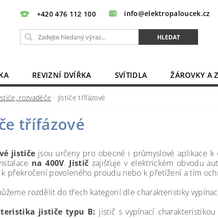
info@elektropaloucek.cz
+420 476 112 100
KA
REVIZNÍ DVÍŘKA
SVÍTIDLA
ŽÁROVKY A 
BATERIE, AKU, ZDROJE
PRODLUŽOVACÍ KABELY
ističe, rozvaděče
Jističe třífázové
OBCHODNÍ PODMÍNKY
KONTAKTY
iče třífázové
vé jističe
jsou určeny pro obecné i průmyslové aplikace k
instalace
na 400V
.
Jistič
zajišťuje v elektrickém obvodu aut
i k překročení povoleného proudu nebo k přetížení a tím ochr
můžeme rozdělit do třech kategorií dle charakteristiky vypínac
eristika jističe typu B:
jistič s vypínací charakteristik