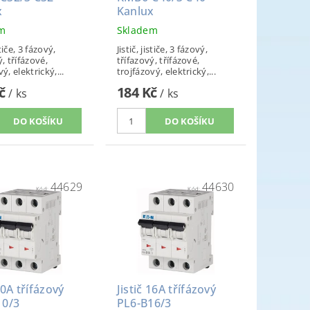
x
Kanlux
em
Skladem
stiče, 3 fázový,
Jistič, jističe, 3 fázový,
ý, třífázové,
třífazový, třífázové,
ý, elektrický,...
trojfázový, elektrický,...
Kč
184 Kč
/ ks
/ ks
44629
44630
Kód:
Kód:
10A třífázový
Jistič 16A třífázový
10/3
PL6-B16/3