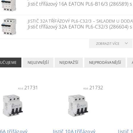
Jistič třífázový 16A EATON PL6-B16/3 (286589) s 
JISTIČ 32A TŘÍFÁZOVÝ PL6-C32/3
–
SKLADEM U DODA
Jistič třífázový 32A EATON PL6-C32/3 (286604) s 
ZOBRAZIT VÍCE
UČUJEME
NEJLEVNĚJŠÍ
NEJDRAŽŠÍ
NEJPRODÁVANĚJŠÍ
21731
21732
Kód:
Kód:
č 6A třífázový
Jistič 10A třífázový
Jistič 