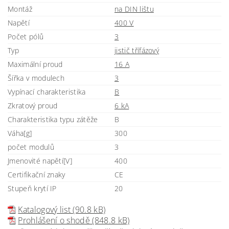
Montáž
na DIN lištu
Napětí
400 V
Počet pólů
3
Typ
jistič třífázový
Maximální proud
16 A
Šířka v modulech
3
Vypínací charakteristika
B
Zkratový proud
6 kA
Charakteristika typu zátěže
B
Váha[g]
300
počet modulů
3
Jmenovité napětí[V]
400
Certifikační znaky
CE
Stupeň krytí IP
20
Katalogový list (90.8 kB)
Prohlášení o shodě (848.8 kB)