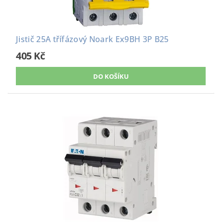
Jistič 25A třífázový Noark Ex9BH 3P B25
405 Kč