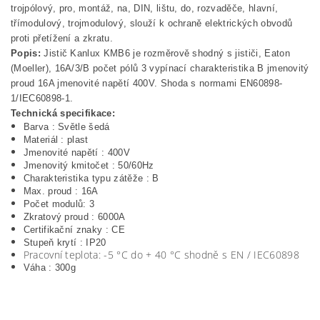
trojpólový, pro, montáž, na, DIN, lištu, do, rozvaděče, hlavní,
třímodulový, trojmodulový, slouží k ochraně elektrických obvodů
proti přetížení a zkratu.
Popis:
Jistič Kanlux KMB6 je rozměrově shodný s jističi, Eaton
(Moeller), 16A/3/B počet pólů 3 vypínací charakteristika B jmenovitý
proud 16A jmenovité napětí 400V. Shoda s normami EN60898-
1/IEC60898-1.
Technická specifikace:
Barva : Světle šedá
Materiál : plast
Jmenovité napětí : 400V
Jmenovitý kmitočet : 50/60Hz
Charakteristika typu zátěže : B
Max. proud : 16A
Počet modulů: 3
Zkratový proud : 6000A
Certifikační znaky : CE
Stupeň krytí : IP20
Pracovní teplota: -5 °C do + 40 °C shodně s EN / IEC60898
Váha : 300g