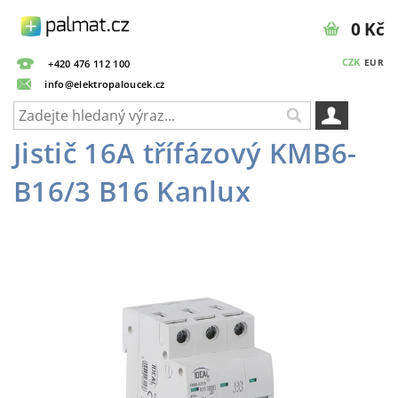
0 Kč
CZK
EUR
+420 476 112 100
info@elektropaloucek.cz
Jistič 16A třífázový KMB6-
B16/3 B16 Kanlux