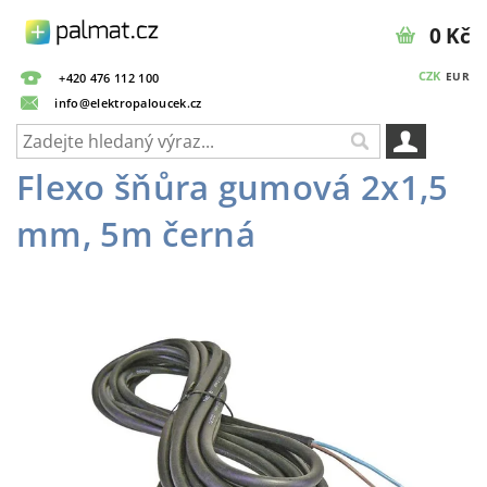
0 Kč
CZK
EUR
+420 476 112 100
info@elektropaloucek.cz
Flexo šňůra gumová 2x1,5
mm, 5m černá