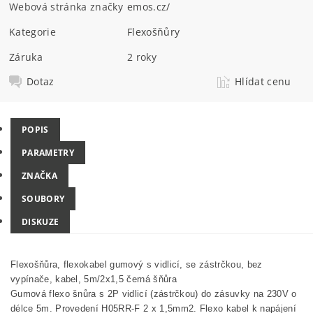
Webová stránka značky
emos.cz/
Kategorie
Flexošňůry
Záruka
2 roky
Dotaz
Hlídat cenu
POPIS
PARAMETRY
ZNAČKA
SOUBORY
DISKUZE
Flexošňůra, flexokabel gumový s vidlicí, se zástrčkou, bez
vypínače, kabel, 5m/2x1,5 černá šňůra
Gumová flexo šnůra s 2P vidlicí (zástrčkou) do zásuvky na 230V o
délce 5m. Provedení H05RR-F 2 x 1,5mm2. Flexo kabel k napájení