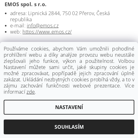
EMOS spol. s r.o.
adresa: Lipnická 2844, 750 02 Přerov, Česká
republika
e-mail:
info@emos.cz
web:
https://www.emos.cz/
Používáme cookies, abychom Vám umožnili pohodlné
prohlížení webu a díky analýze provozu webu neustále
zlepšovali jeho funkce, výkon a použitelnost. Volbou
Nastavení můžete sami určit, jaké skupiny cookies je
možné zpracovávat, popřípadě jejich zpracování úplně
zakázat. Ukládání nezbytných cookies probíhá vždy, a to v
zájmu zachování funkčnosti webové prezentace. Více
informací
zde
.
www.palmat.cz
|
www.vzduchotechnika-ventilatory.cz
NASTAVENÍ
Upravit nastavení cookies
2026 ©
Palmat.cz
, všechna práva vyhrazena
Vytvořil Shoptet
SOUHLASÍM