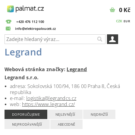
0 Kč
CZK
EUR
+420 476 112 100
info@elektropaloucek.cz
Legrand
Webová stránka značky:
Legrand
Legrand s.r.o.
adresa: Sokolovská 100/94, 186 00 Praha 8, Česká
republika
e-mail:
logistika@legrandcs.cz
web:
https://www.legrand.cz/
DOPORUČUJEME
NEJLEVNĚJŠÍ
NEJDRAŽŠÍ
NEJPRODÁVANĚJŠÍ
ABECEDNĚ