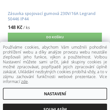
Zásuvka spojovací gumová 230V/16A Legrand
50446 IP44
148 Kč
/ ks
Používáme cookies, abychom Vám umožnili pohodlné
prohlížení webu a díky analýze provozu webu neustále
zlepšovali jeho funkce, výkon a použitelnost. Volbou
Nastavení můžete sami určit, jaké skupiny cookies je
možné zpracovávat, popřípadě jejich zpracování úplně
zakázat. Ukládání nezbytných cookies probíhá vždy, a to v
zájmu zachování funkčnosti webové prezentace. Více
informací
zde
.
www.palmat.cz
|
www.vzduchotechnika-ventilatory.cz
NASTAVENÍ
Upravit nastavení cookies
2026 ©
Palmat.cz
, všechna práva vyhrazena
Vytvořil Shoptet
SOUHLASÍM