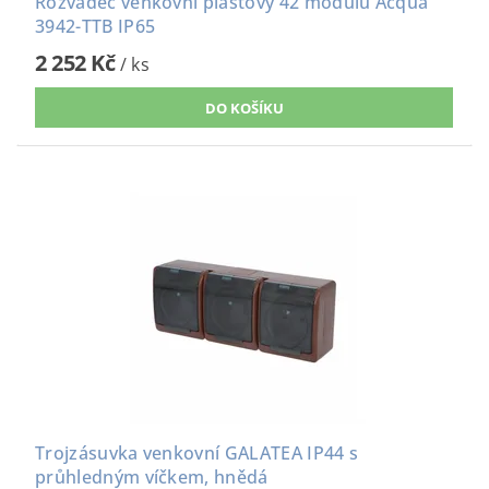
Rozvaděč venkovní plastový 42 modulů Acqua
3942-TTB IP65
2 252 Kč
/ ks
Trojzásuvka venkovní GALATEA IP44 s
průhledným víčkem, hnědá