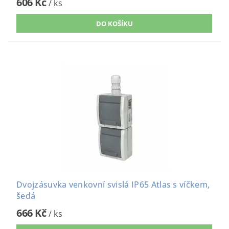
606 Kč
/ ks
Dvojzásuvka venkovní svislá IP65 Atlas s víčkem,
šedá
666 Kč
/ ks