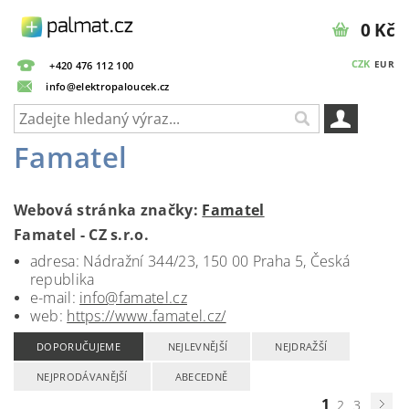
0 Kč
CZK
EUR
+420 476 112 100
info@elektropaloucek.cz
Famatel
Webová stránka značky:
Famatel
Famatel - CZ s.r.o.
adresa: Nádražní 344/23, 150 00 Praha 5, Česká
republika
e-mail:
info@famatel.cz
web:
https://www.famatel.cz/
DOPORUČUJEME
NEJLEVNĚJŠÍ
NEJDRAŽŠÍ
NEJPRODÁVANĚJŠÍ
ABECEDNĚ
1
2
3