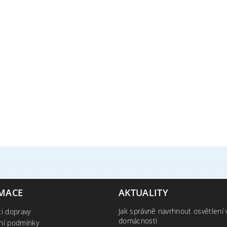
MACE
AKTUALITY
Jak správně navrhnout osvětlení 
i dopravy
domácnosti
ní podmínky