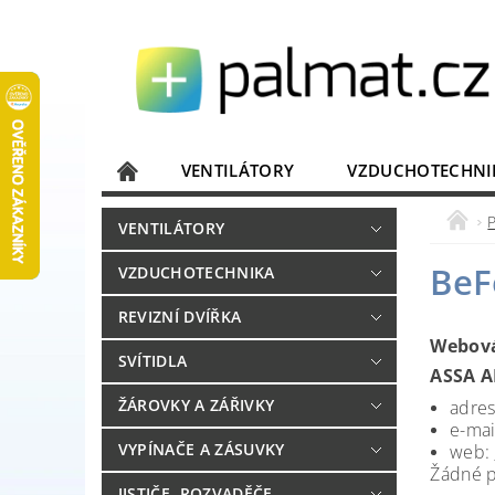
VENTILÁTORY
VZDUCHOTECHNI
JISTIČE, ROZVADĚČE
KOMUNIKACE
VENTILÁTORY
DOMÁCÍ SPOTŘEBIČE
ELEKTRONIKA
BeF
VZDUCHOTECHNIKA
REVIZNÍ DVÍŘKA
Webová
SVÍTIDLA
ASSA A
ŽÁROVKY A ZÁŘIVKY
adres
e-mai
VYPÍNAČE A ZÁSUVKY
web:
Žádné p
JISTIČE, ROZVADĚČE