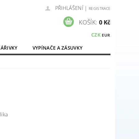
PŘIHLÁŠENÍ
|
REGISTRACE
KOŠÍK:
0 Kč
CZK
EUR
ZÁŘIVKY
VYPÍNAČE A ZÁSUVKY
ELEKTROMATERIÁL
lika