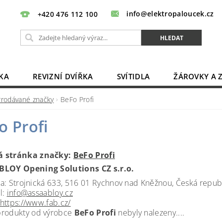
info@elektropaloucek.cz
+420 476 112 100
KA
REVIZNÍ DVÍŘKA
SVÍTIDLA
ŽÁROVKY A 
BATERIE, AKU, ZDROJE
PRODLUŽOVACÍ KABELY
Prodávané značky
BeFo Profi
OBCHODNÍ PODMÍNKY
KONTAKTY
o Profi
 stránka značky:
BeFo Profi
BLOY Opening Solutions CZ s.r.o.
a: Strojnická 633, 516 01 Rychnov nad Kněžnou, Česká repub
l:
info@assaabloy.cz
https://www.fab.cz/
rodukty od výrobce
BeFo Profi
nebyly nalezeny....