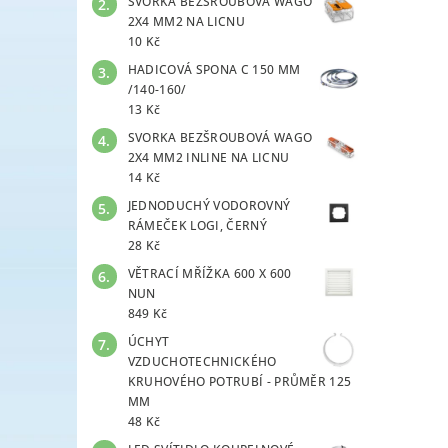
SVORKA BEZŠROUBOVÁ WAGO
2X4 MM2 NA LICNU
10 Kč
HADICOVÁ SPONA C 150 MM
/140-160/
13 Kč
SVORKA BEZŠROUBOVÁ WAGO
2X4 MM2 INLINE NA LICNU
14 Kč
JEDNODUCHÝ VODOROVNÝ
RÁMEČEK LOGI, ČERNÝ
28 Kč
VĚTRACÍ MŘÍŽKA 600 X 600
NUN
849 Kč
ÚCHYT
VZDUCHOTECHNICKÉHO
KRUHOVÉHO POTRUBÍ - PRŮMĚR 125
MM
48 Kč