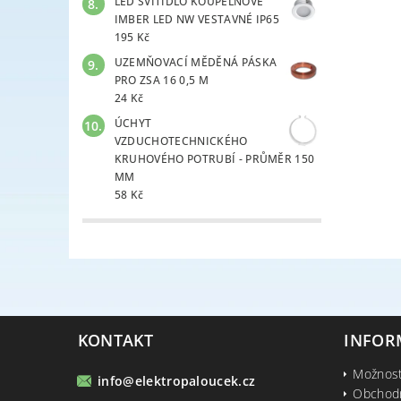
LED SVÍTIDLO KOUPELNOVÉ
IMBER LED NW VESTAVNÉ IP65
195 Kč
UZEMŇOVACÍ MĚDĚNÁ PÁSKA
PRO ZSA 16 0,5 M
24 Kč
ÚCHYT
VZDUCHOTECHNICKÉHO
KRUHOVÉHO POTRUBÍ - PRŮMĚR 150
MM
58 Kč
KONTAKT
INFOR
Možnost
info
@
elektropaloucek.cz
Obchod