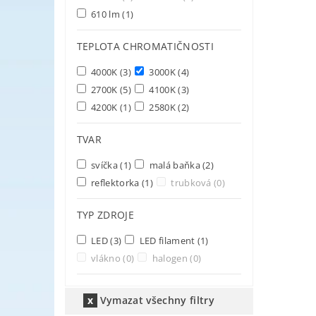
610 lm
(1)
TEPLOTA CHROMATIČNOSTI
4000K
(3)
3000K
(4)
2700K
(5)
4100K
(3)
4200K
(1)
2580K
(2)
TVAR
svíčka
(1)
malá baňka
(2)
reflektorka
(1)
trubková
(0)
TYP ZDROJE
LED
(3)
LED filament
(1)
vlákno
(0)
halogen
(0)
Vymazat všechny filtry