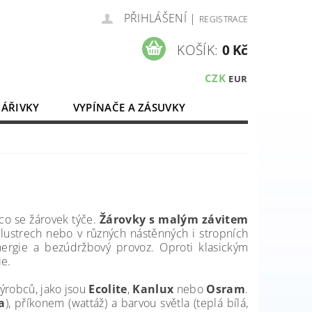
PŘIHLÁŠENÍ
|
REGISTRACE
KOŠÍK:
0 Kč
CZK
EUR
ZÁŘIVKY
VYPÍNAČE A ZÁSUVKY
ELEKTROMATERIÁL
 co se žárovek týče.
Žárovky s malým závitem
 lustrech nebo v různých nástěnných i stropních
energie a bezúdržbový provoz.
Oproti klasickým
ie.
ýrobců, jako jsou
Ecolite
,
Kanlux
nebo
Osram
.
a
), příkonem (wattáž) a barvou světla (teplá bílá,