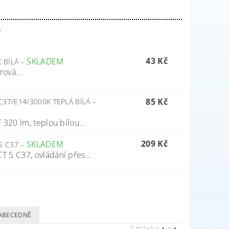
í
43 Kč
SKLADEM
K BÍLÁ
–
ová...
85 Kč
C37/E14/3000K TEPLÁ BÍLÁ
–
320 lm, teplou bílou...
209 Kč
SKLADEM
 S C37
–
S C37, ovládání přes...
ABECEDNĚ
Stránka
z
-