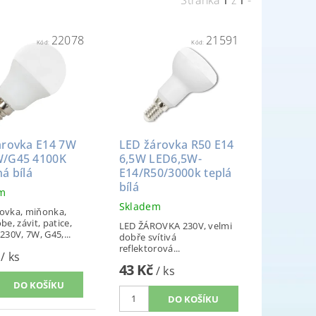
1
1
22078
21591
Kód:
Kód:
árovka E14 7W
LED žárovka R50 E14
/G45 4100K
6,5W LED6,5W-
á bílá
E14/R50/3000k teplá
bílá
em
Skladem
rovka, miňonka,
obe, závit, patice,
LED ŽÁROVKA 230V, velmi
 230V, 7W, G45,...
dobře svítivá
reflektorová...
č
/ ks
43 Kč
/ ks