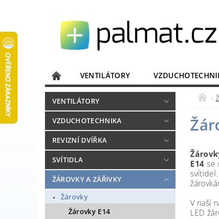
VENTILÁTORY
VZDUCHOTECHNI
JISTIČE, ROZVADĚČE
KOMUNIKACE
VENTILÁTORY
DOMÁCÍ SPOTŘEBIČE
ELEKTRONIKA
Žár
VZDUCHOTECHNIKA
REVIZNÍ DVÍŘKA
Žárovk
SVÍTIDLA
E14
se n
svítide
ŽÁROVKY A ZÁŘIVKY
žárovká
Žárovky
V naší 
Žárovky E14
LED žár