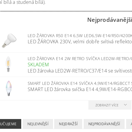
í bílá a studená bílá).
Nejprodávanějš
LED ŽÁROVKA R50 E14 6,5W LED6,5W-E14/R50/4200
LED ŽÁROVKA 230V, velmi dobře svítivá reflektor
LED ŽÁROVKA E14 2W RETRO SVÍČKA LED2W-RETRO/
SKLADEM
LED žárovka LED2W-RETRO/C37/E14 se svítivostí 
SMART LED ŽÁROVKA E14 SVÍČKA 4,9W/E14/RGBCCT
SMART LED žárovka svíčka E14 4,9W/E14-RGBCCT 
ZOBRAZIT VÍCE
UČUJEME
NEJLEVNĚJŠÍ
NEJDRAŽŠÍ
NEJPRODÁVANĚJŠÍ