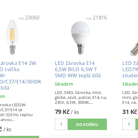
23060
21816
Kód:
Kód:
žárovka E14 2W
LED žárovka E14
LED ž
O svíčka
6,5W BILO 6,5W T
LED7W
W-
SMD-WW teplá bílá
studen
O/C37/E14/3000K
Skladem
Sklad
 bílá
LED, SMD, žárovka, mini,
LED, žá
dem
globe, závit, patice, E14, na,
mini, gl
230V, 6,5W, 3000K,...
E14, na,
árovka LED2W-
/C37/E14 se
79 Kč
31 K
/ ks
stí 320 lm, teplou
barvou...
Kč
/ ks