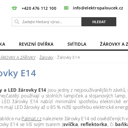
info@elektropaloucek.cz
+420 476 112 100
KA
REVIZNÍ DVÍŘKA
SVÍTIDLA
ŽÁROVKY A 
BATERIE, AKU, ZDROJE
PRODLUŽOVACÍ KABELY
ŽÁROVKY A ZÁŘIVKY
Žárovky
Žárovky E14
OBCHODNÍ PODMÍNKY
KONTAKTY
ovky E14
y a LED žárovky E14
jsou jedny z nejpoužívanějších závitů,
ejčastěji používají u stolních lampiček a stojanových lamp,
l. LED žárovky E14
nabízí minimální spotřebu elektrické 
m mají LED žárovky až o 85 % nižší spotřebu elektrické energ
nabídce na
Palmat.cz
naleznete žárovky E14 od osvědčených v
ovky E14 se liší svým tvarem (
svíčka
,
reflektorka
, či
baňk