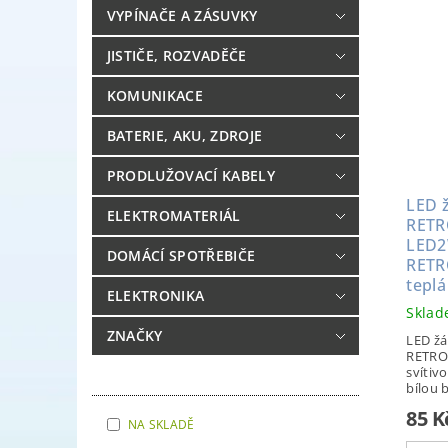
VYPÍNAČE A ZÁSUVKY
JISTIČE, ROZVADĚČE
KOMUNIKACE
BATERIE, AKU, ZDROJE
PRODLUŽOVACÍ KABELY
LED 
ELEKTROMATERIÁL
RETR
LED2
DOMÁCÍ SPOTŘEBIČE
RETR
teplá
ELEKTRONIKA
Skla
ZNAČKY
LED ž
RETRO
svítivo
bílou 
85 
NA SKLADĚ