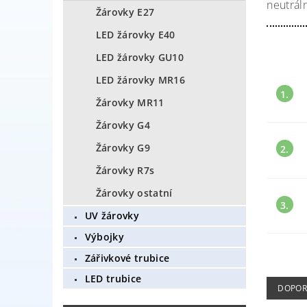
neutráln
Žárovky E27
LED žárovky E40
LED žárovky GU10
LED žárovky MR16
1.
Žárovky MR11
Žárovky G4
Žárovky G9
2.
Žárovky R7s
Žárovky ostatní
3.
UV žárovky
Výbojky
Zářivkové trubice
LED trubice
DOPOR