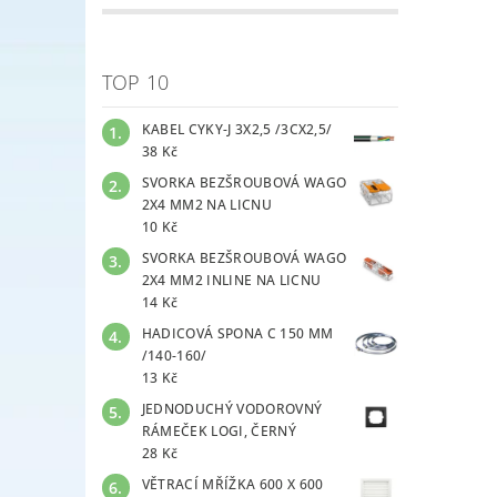
TOP 10
KABEL CYKY-J 3X2,5 /3CX2,5/
38 Kč
SVORKA BEZŠROUBOVÁ WAGO
2X4 MM2 NA LICNU
10 Kč
SVORKA BEZŠROUBOVÁ WAGO
2X4 MM2 INLINE NA LICNU
14 Kč
HADICOVÁ SPONA C 150 MM
/140-160/
13 Kč
JEDNODUCHÝ VODOROVNÝ
RÁMEČEK LOGI, ČERNÝ
28 Kč
VĚTRACÍ MŘÍŽKA 600 X 600