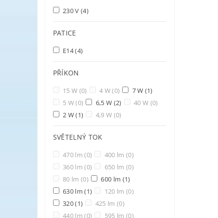
230 V
(4)
PATICE
E14
(4)
PŘÍKON
15 W
(0)
4 W
(0)
7 W
(1)
5 W
(0)
6,5 W
(2)
40 W
(0)
2 W
(1)
4,9 W
(0)
SVĚTELNÝ TOK
470 lm
(0)
400 lm
(0)
360 lm
(0)
650 lm
(0)
80 lm
(0)
600 lm
(1)
630 lm
(1)
120 lm
(0)
320
(1)
425 lm
(0)
440 lm
(0)
595 lm
(0)