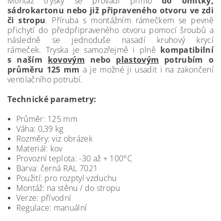
Montáž trysky se provádí přímo
do omítky,
sádrokartonu nebo již připraveného otvoru ve zdi
či stropu
. Příruba s montážním rámečkem se pevně
přichytí do předpřipraveného otvoru pomocí šroubů a
následně se jednoduše nasadí kruhový krycí
rámeček. Tryska je samozřejmě i plně
kompatibilní
s naším
kovovým
nebo
plastovým
potrubím o
průměru 125 mm
a je možné ji usadit i na zakončení
ventilačního potrubí.
Technické parametry:
Průměr: 125 mm
Váha: 0,39 kg
Rozměry: viz obrázek
Materiál: kov
Provozní teplota: -30 až + 100°C
Barva: černá RAL 7021
Použití: pro rozptyl vzduchu
Montáž: na stěnu / do stropu
Verze: přívodní
Regulace: manuální