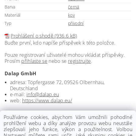
Barva
černá
Materiál
kov
Typ
přívodní
Prohlášení o shodě (936.6 kB)
Buďte první, kdo napíše příspěvek k této položce.
Pouze registrovaní uživatelé mohou vkládat příspěvky.
Prosím
přihlaste se
nebo se
registrujte
.
Dalap GmbH
adresa: Töpfergasse 72, 09526 Olbernhau,
Deutschland
e-mail:
info@dalap.eu
web:
https://www.dalap.eu/
Používáme cookies, abychom Vám umožnili pohodlné
prohlížení webu a díky analýze provozu webu neustále
zlepšovali jeho funkce, výkon a použitelnost. Volbou
Nastavení můžete sami určit, jaké skupiny cookies je