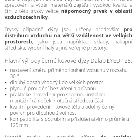
zpracování a výběr materiálů zajišťují vysokou kvalitu a
činí z této trysky velice
nápomocný prvek v oblasti
vzduchotechniky
.
Trysky případně dýzy jsou určeny především
pro
distribuci vzduchu na větší vzdálenost ve velkých
prostorech
, jako jsou například sklady, nákupní
střediska, výrobní haly a jiné veřejné prostory.
Hlavní výhody černé kovové dýzy Dalap EYED 125:
nastavení směru přímého foukání vzduchu v rozsahu
30 °
dlouhý dosah vhodný i do velkých prostor
plynulé proudění bez víření a průvanu
praktické provedení pro snadnou instalaci -
montážní rámeček + otočná středová část
kvalitní provedení - kovové tělo a odolný černý
povrch pro dlouhou životnost
kompatibilita s potrubím a příslušenstvím o průměru
125 mm