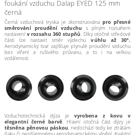
foukání vzduchu Dalap EYED 125 mm
černá
Černá vzduchová tryska je zkonstruována
pro přesné
směrování proudění vzduchu
s plným rozsahem
nastavení
v rozsahu 360 stupňů
. Díky otočné středové
části lze nastavit směr výdechu
v úhlu až 30°.
Aerodynamický tvar zajišťuje plynulé proudění vzduchu
bez víření a rušivého průvanu, a to i na velkou
vzdálenost.
Vzduchotechnická dýza je
vyrobena z kovu v
elegantní černé barvě
. Hlavní otočná část dýzy je
těsněna pěnovou páskou
, nedochází tedy ke ztrátám
tlaku či nepříjemnému aerodynamickému vlnění. Kvalitní