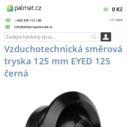
0 Kč
CZK
EUR
+420 476 112 100
info@elektropaloucek.cz
Vzduchotechnická směrová
tryska 125 mm EYED 125
černá