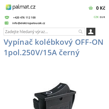
0 Kč
CZK
EUR
+420 476 112 100
info@elektropaloucek.cz
Vypínač kolébkový OFF-ON
1pol.250V/15A černý