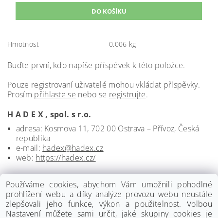
Hmotnost
0.006 kg
Buďte první, kdo napíše příspěvek k této položce.
Pouze registrovaní uživatelé mohou vkládat příspěvky.
Prosím
přihlaste se
nebo se
registrujte
.
H A D E X , spol. s r.o.
adresa: Kosmova 11, 702 00 Ostrava – Přívoz, Česká
republika
e-mail:
hadex@hadex.cz
web:
https://hadex.cz/
Používáme cookies, abychom Vám umožnili pohodlné
prohlížení webu a díky analýze provozu webu neustále
zlepšovali jeho funkce, výkon a použitelnost. Volbou
Nastavení můžete sami určit, jaké skupiny cookies je