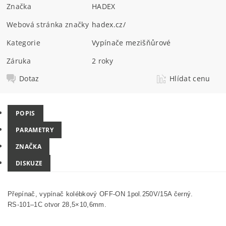
Značka
HADEX
Webová stránka značky
hadex.cz/
Kategorie
Vypínače mezišňůrové
Záruka
2 roky
Dotaz
Hlídat cenu
POPIS
PARAMETRY
ZNAČKA
DISKUZE
Přepínač, vypínač kolébkový OFF-ON 1pol.250V/15A černý.
RS-101–1C otvor 28,5×10,6mm.