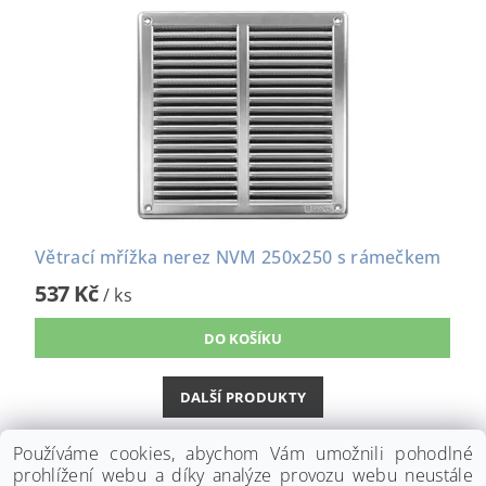
Větrací mřížka nerez NVM 250x250 s rámečkem
537 Kč
/ ks
DALŠÍ PRODUKTY
1
2
Používáme cookies, abychom Vám umožnili pohodlné
prohlížení webu a díky analýze provozu webu neustále