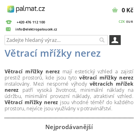
0 Kč
CZK
EUR
+420 476 112 100
info@elektropaloucek.cz
Větrací mřížky nerez
Větrací mřížky nerez
mají estetický vzhled a zajistí
prestiž prostorů, kde jsou tyto
větrací mřížky nerez
instalovány. Mezi nesporné výhody
větracích mřížek
nerez
patří vysoká životnost, minimální náklady na
údržbu, minimální provozní náklady, atraktivní vzhled.
Větrací mřížky nerez
jsou vhodné téměř do každého
prostoru, nejvíce jsou využívány v potravinářství.
Nejprodávanější