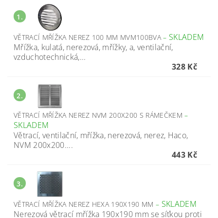
1.
SKLADEM
VĚTRACÍ MŘÍŽKA NEREZ 100 MM MVM100BVA
–
Mřížka, kulatá, nerezová, mřížky, a, ventilační,
vzduchotechnická,...
328 Kč
2.
VĚTRACÍ MŘÍŽKA NEREZ NVM 200X200 S RÁMEČKEM
–
SKLADEM
Větrací, ventilační, mřížka, nerezová, nerez, Haco,
NVM 200x200....
443 Kč
3.
SKLADEM
VĚTRACÍ MŘÍŽKA NEREZ HEXA 190X190 MM
–
Nerezová větrací mřížka 190x190 mm se síťkou proti