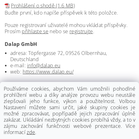
Prohlášení o shodě (1.6 MB)
Buďte první, kdo napíše příspěvek k této položce.
Pouze registrovaní uživatelé mohou vkládat příspěvky.
Prosím
přihlaste se
nebo se
registrujte
.
Dalap GmbH
adresa: Töpfergasse 72, 09526 Olbernhau,
Deutschland
e-mail:
info@dalap.eu
web:
https://www.dalap.eu/
Používáme cookies, abychom Vám umožnili pohodlné
prohlížení webu a díky analýze provozu webu neustále
zlepšovali jeho funkce, výkon a použitelnost. Volbou
Nastavení můžete sami určit, jaké skupiny cookies je
možné zpracovávat, popřípadě jejich zpracování úplně
zakázat. Ukládání nezbytných cookies probíhá vždy, a to v
zájmu zachování funkčnosti webové prezentace. Více
informací
zde
.
www.palmat.cz
|
www.vzduchotechnika-ventilatory.cz