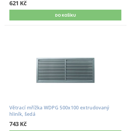
621 Kč
Větrací mřížka WDPG 500x100 extrudovaný
hliník, šedá
743 Kč