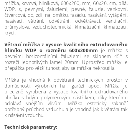
mřížka, kovová, hliníková, 600x200, mm, 60x20, cm, bílá,
WDP, s, pevnými, žaluziemi, pevné, žaluzie, venkovní,
čtvercová, do, zdi, na, omítku, fasádu, nasávání, vytápění,
nasávací, větrání, odvětrání, odvětrávací, ventilační,
průmyslová, vzduchotechnická, klimatizační, klimatizaci,
krycí,
Větrací mřížka z vysoce kvalitního extrudovaného
hliníku WDP o rozměru 600x200mm
je mřížka s
pevnými horizontálními žaluziemi se sklonem 45° s
roztečí jednotlivých lamel 20mm. Uprostřed mřížky je
přepážka pro větší tuhost, aby se mřížka nekroutila.
Mřížka je vhodná k odvětrání technických prostor v
domácnosti, výrobních hal, garáží apod. Mřížka je
precizně vyrobena z vysoce kvalitního extrudovaného
hliníku s bílým polymerovým nástřikem, díky kterému
odolává vnějším vlivům. Mřížka esteticky zakončí
potřebný průchod vzduchu a je vhodná jak k větrání tak
k násávní vzduchu.
Technické parametry: