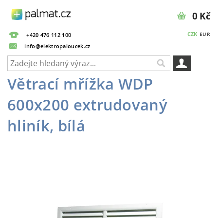
0 Kč
CZK
EUR
+420 476 112 100
info@elektropaloucek.cz
Větrací mřížka WDP
600x200 extrudovaný
hliník, bílá