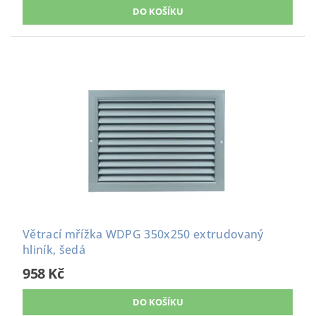
Větrací mřížka WDPG 350x250 extrudovaný
hliník, šedá
958 Kč