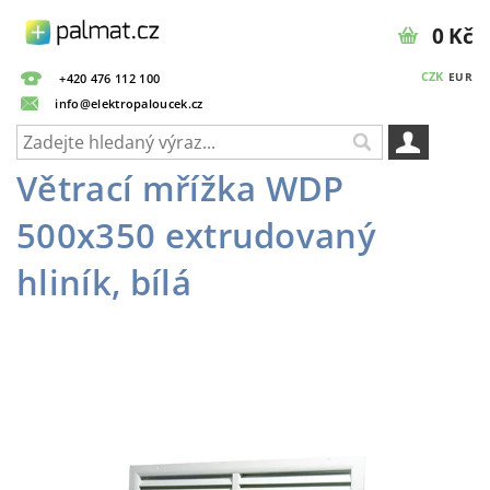
0 Kč
CZK
EUR
+420 476 112 100
info@elektropaloucek.cz
Větrací mřížka WDP
500x350 extrudovaný
hliník, bílá