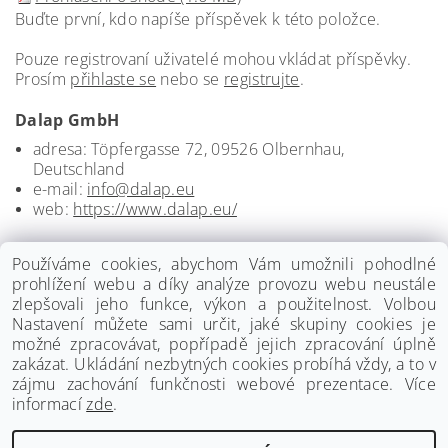
Buďte první, kdo napíše příspěvek k této položce.
Pouze registrovaní uživatelé mohou vkládat příspěvky.
Prosím
přihlaste se
nebo se
registrujte
.
Dalap GmbH
adresa: Töpfergasse 72, 09526 Olbernhau,
Deutschland
e-mail:
info@dalap.eu
web:
https://www.dalap.eu/
Používáme cookies, abychom Vám umožnili pohodlné
prohlížení webu a díky analýze provozu webu neustále
zlepšovali jeho funkce, výkon a použitelnost. Volbou
Nastavení můžete sami určit, jaké skupiny cookies je
možné zpracovávat, popřípadě jejich zpracování úplně
zakázat. Ukládání nezbytných cookies probíhá vždy, a to v
zájmu zachování funkčnosti webové prezentace. Více
informací
zde
.
www.palmat.cz
|
www.vzduchotechnika-ventilatory.cz