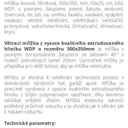
mřížka, kovová, hliníková, 500x350, mm, 50x35, cm, bílá,
WDP, s, pevnými, žaluziemi, pevné, žaluzie, venkovní,
čtvercová, do, zdi, na, omítku, fasádu, nasávání, vytápění,
nasávací, větrání, odvětrání, odvětrávací, ventilační,
průmyslová, vzduchotechnická, klimatizační, klimatizaci,
krycí,
Větrací mřížka z vysoce kvalitního extrudovaného
hliníku WDP o rozměru 500x350mm
je mřížka s
pevnými horizontálními žaluziemi se sklonem 45° s
roztečí jednotlivých lamel 20mm. Uprostřed mřížky je
přepážka pro větší tuhost, aby se mřížka nekroutila.
Mřížka je vhodná k odvětrání technických prostor v
domácnosti, výrobních hal, garáží apod. Mřížka je
precizně vyrobena z vysoce kvalitního extrudovaného
hliníku s bílým polymerovým nástřikem, díky kterému
odolává vnějším vlivům. Mřížka esteticky zakončí
potřebný průchod vzduchu a je vhodná jak k větrání tak
k násávní vzduchu.
Technické parametry: