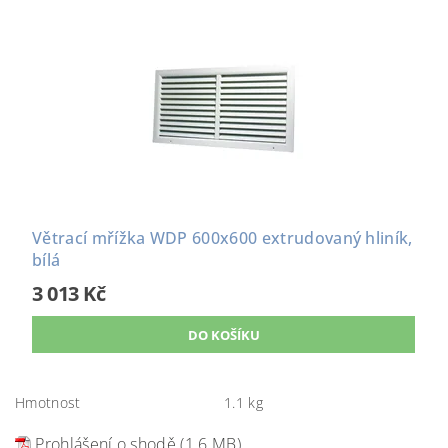
Větrací mřížka WDP 600x600 extrudovaný hliník,
bílá
3 013 Kč
Hmotnost
1.1 kg
Prohlášení o shodě (1.6 MB)