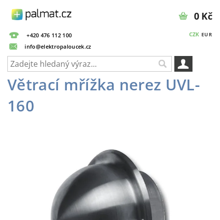
0 Kč
CZK
EUR
+420 476 112 100
info@elektropaloucek.cz
Větrací mřížka nerez UVL-
160