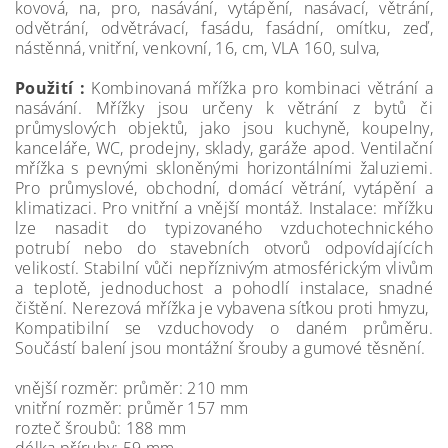
kovová, na, pro, nasávání, vytápění, nasávací, větrání,
odvětrání, odvětrávací, fasádu, fasádní, omítku, zeď,
nástěnná, vnitřní, venkovní, 16, cm, VLA 160, sulva,
Použití :
Kombinovaná mřížka pro kombinaci větrání a
nasávání. Mřížky jsou určeny k větrání z bytů či
průmyslových objektů, jako jsou kuchyně, koupelny,
kanceláře, WC, prodejny, sklady, garáže apod. Ventilační
mřížka s pevnými skloněnými horizontálními žaluziemi.
Pro průmyslové, obchodní, domácí větrání, vytápění a
klimatizaci. Pro vnitřní a vnější montáž. Instalace: mřížku
lze nasadit do typizovaného vzduchotechnického
potrubí nebo do stavebních otvorů odpovídajících
velikostí. Stabilní vůči nepříznivým atmosférickým vlivům
a teplotě, jednoduchost a pohodlí instalace, snadné
čištění. Nerezová mřížka je vybavena síťkou proti hmyzu,
Kompatibilní se vzduchovody o daném průměru.
Součástí balení jsou montážní šrouby a gumové těsnění.
vnější rozměr: průměr: 210 mm
vnitřní rozměr: průměr 157 mm
rozteč šroubů: 188 mm