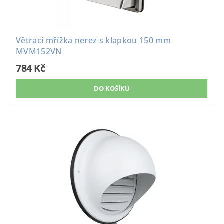
Větrací mřížka nerez s klapkou 150 mm
MVM152VN
784 Kč