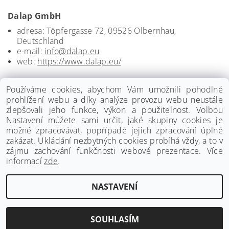
Dalap GmbH
adresa: Töpfergasse 72, 09526 Olbernhau,
Deutschland
e-mail:
info@dalap.eu
web:
https://www.dalap.eu/
Používáme cookies, abychom Vám umožnili pohodlné
prohlížení webu a díky analýze provozu webu neustále
zlepšovali jeho funkce, výkon a použitelnost. Volbou
Nastavení můžete sami určit, jaké skupiny cookies je
možné zpracovávat, popřípadě jejich zpracování úplně
zakázat. Ukládání nezbytných cookies probíhá vždy, a to v
zájmu zachování funkčnosti webové prezentace. Více
informací
zde
.
www.palmat.cz
|
www.vzduchotechnika-ventilatory.cz
NASTAVENÍ
Upravit nastavení cookies
2026 ©
Palmat.cz
, všechna práva vyhrazena
Vytvořil Shoptet
SOUHLASÍM