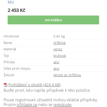
MU
2 453 Kč
Hmotnost
0.65 kg
Barva
stříbrná
Materiál
nerez
Typ
kruhová
Přiruba
ano
Síťka proti hmyzu
ano
Žaluzie
pevná se stříškou
Prohlášení o shodě (424.4 kB)
Buďte první, kdo napíše příspěvek k této položce.
Pouze registrovaní uživatelé mohou vkládat příspěvky.
Prosím
přihlaste se
nebo se
registrujte
.