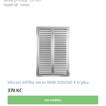
délka příruby: 59 mm
materiál: nerez
Větrací mřížka nerez NVM 200x300 K krytka
370 Kč