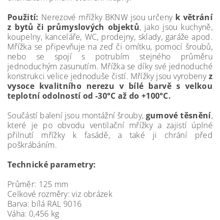
Použití:
Nerezové mřížky BKNW jsou určeny
k větrání
z bytů či průmyslových objektů
, jako jsou kuchyně,
koupelny, kanceláře, WC, prodejny, sklady, garáže apod.
Mřížka se připevňuje na zeď či omítku, pomocí šroubů,
nebo se spojí s potrubím stejného průměru
jednoduchým zasunutím. Mřížka se díky své jednoduché
konstrukci velice jednoduše čistí. Mřížky jsou vyrobeny
z
vysoce kvalitního nerezu v bílé barvě s velkou
teplotní odolností od -30°C až do +100°C.
Součástí balení jsou montážní šrouby,
gumové těsnění
,
které je po obvodu ventilační mřížky a zajistí úplné
přilnutí mřížky k fasádě, a také ji chrání před
poškrábáním.
Technické parametry:
Průměr: 125 mm
Celkové rozměry: viz obrázek
Barva: bílá RAL 9016
Váha: 0,456 kg