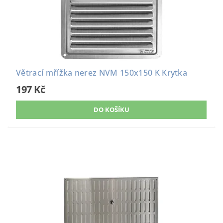
Větrací mřížka nerez NVM 150x150 K Krytka
197 Kč