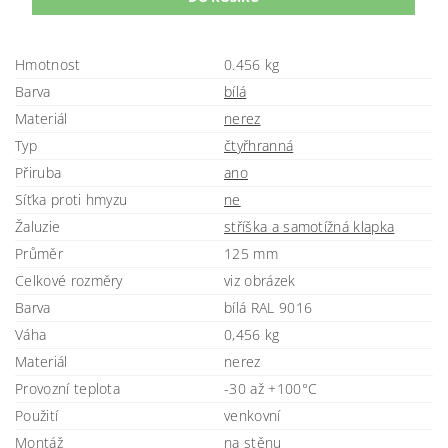
Hmotnost
0.456 kg
Barva
bílá
Materiál
nerez
Typ
čtyřhranná
Přiruba
ano
Síťka proti hmyzu
ne
Žaluzie
stříška a samotížná klapka
Průměr
125 mm
Celkové rozměry
viz obrázek
Barva
bílá RAL 9016
Váha
0,456 kg
Materiál
nerez
Provozní teplota
-30 až +100°C
Použití
venkovní
Montáž
na stěnu