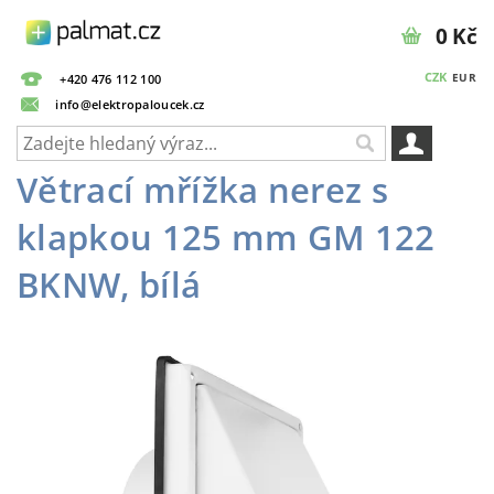
0 Kč
CZK
EUR
+420 476 112 100
info@elektropaloucek.cz
Větrací mřížka nerez s
klapkou 125 mm GM 122
BKNW, bílá