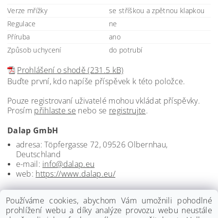
Verze mřížky
se stříškou a zpětnou klapkou
Regulace
ne
Příruba
ano
Způsob uchycení
do potrubí
Prohlášení o shodě (231.5 kB)
Buďte první, kdo napíše příspěvek k této položce.
Pouze registrovaní uživatelé mohou vkládat příspěvky.
Prosím
přihlaste se
nebo se
registrujte
.
Dalap GmbH
adresa: Töpfergasse 72, 09526 Olbernhau,
Deutschland
e-mail:
info@dalap.eu
web:
https://www.dalap.eu/
Používáme cookies, abychom Vám umožnili pohodlné
prohlížení webu a díky analýze provozu webu neustále