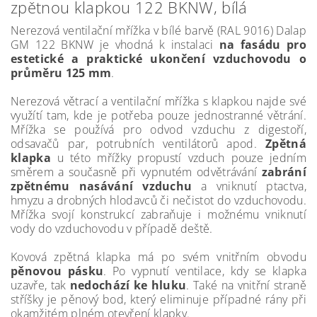
zpětnou klapkou 122 BKNW, bílá
Nerezová ventilační mřížka v bílé barvě (RAL 9016) Dalap
GM 122 BKNW je vhodná k instalaci
na fasádu pro
estetické a praktické ukončení vzduchovodu o
průměru 125 mm
.
Nerezová větrací a ventilační mřížka s klapkou najde své
využítí tam, kde je potřeba pouze jednostranné větrání.
Mřížka se používá pro odvod vzduchu z digestoří,
odsavačů par, potrubních ventilátorů apod.
Zpětná
klapka
u této mřížky propustí vzduch pouze jedním
směrem a současně při vypnutém odvětrávání
zabrání
zpětnému nasávání vzduchu
a vniknutí ptactva,
hmyzu a drobných hlodavců či nečistot do vzduchovodu.
Mřížka svojí konstrukcí zabraňuje i možnému vniknutí
vody do vzduchovodu v případě deště.
Kovová zpětná klapka má po svém vnitřním obvodu
pěnovou pásku
. Po vypnutí ventilace, kdy se klapka
uzavře, tak
nedochází ke hluku
. Také na vnitřní straně
stříšky je pěnový bod, který eliminuje případné rány při
okamžitém plném otevření klapky.