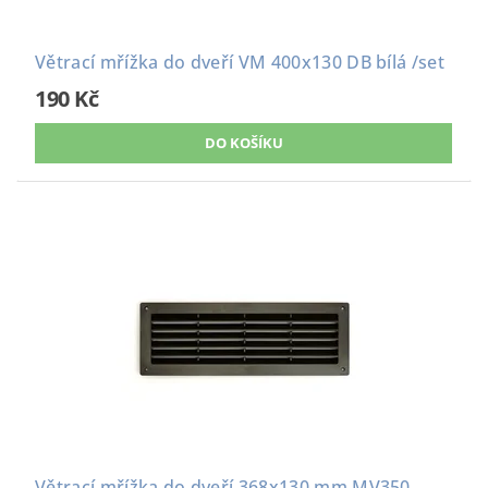
Větrací mřížka do dveří VM 400x130 DB bílá /set
190 Kč
Větrací mřížka do dveří 368x130 mm MV350