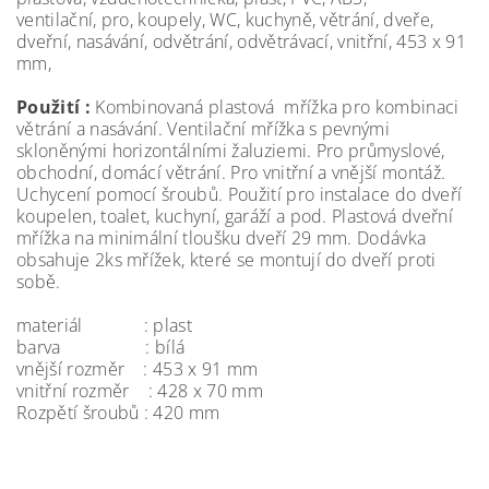
ventilační, pro, koupely, WC, kuchyně, větrání, dveře,
dveřní, nasávání, odvětrání, odvětrávací, vnitřní, 453 x 91
mm,
Použití :
Kombinovaná plastová mřížka pro kombinaci
větrání a nasávání. Ventilační mřížka s pevnými
skloněnými horizontálními žaluziemi. Pro průmyslové,
obchodní, domácí větrání. Pro vnitřní a vnější montáž.
Uchycení pomocí šroubů. Použití pro instalace do dveří
koupelen, toalet, kuchyní, garáží a pod. Plastová dveřní
mřížka na minimální tloušku dveří 29 mm. Dodávka
obsahuje 2ks mřížek, které se montují do dveří proti
sobě.
materiál : plast
barva : bílá
vnější rozměr : 453 x 91 mm
vnitřní rozměr : 428 x 70 mm
Rozpětí šroubů : 420 mm