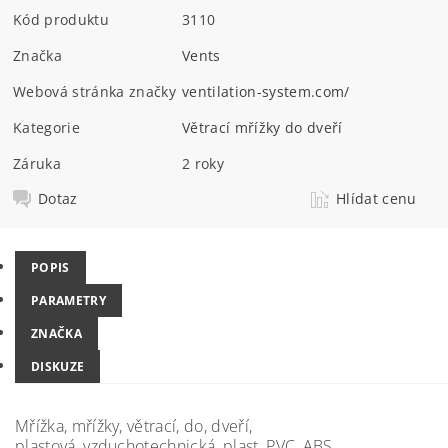
Kód produktu
3110
Značka
Vents
Webová stránka značky
ventilation-system.com/
Kategorie
Větrací mřížky do dveří
Záruka
2 roky
Dotaz
Hlídat cenu
POPIS
PARAMETRY
ZNAČKA
DISKUZE
Mřížka, mřížky, větrací, do, dveří,
plastová, vzduchotechnická, plast, PVC, ABS,