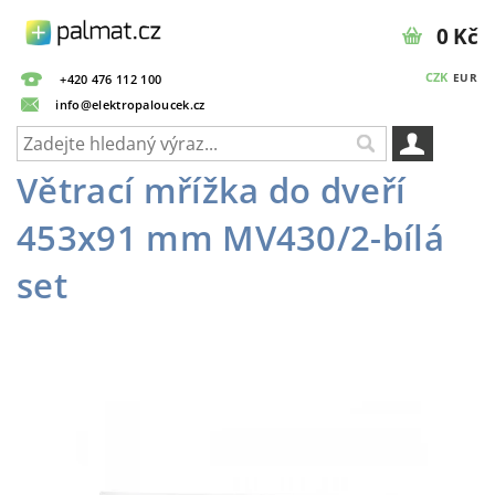
0 Kč
CZK
EUR
+420 476 112 100
info@elektropaloucek.cz
Větrací mřížka do dveří
453x91 mm MV430/2-bílá
set