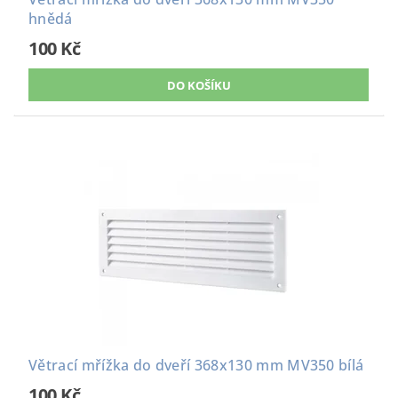
hnědá
100 Kč
Větrací mřížka do dveří 368x130 mm MV350 bílá
100 Kč