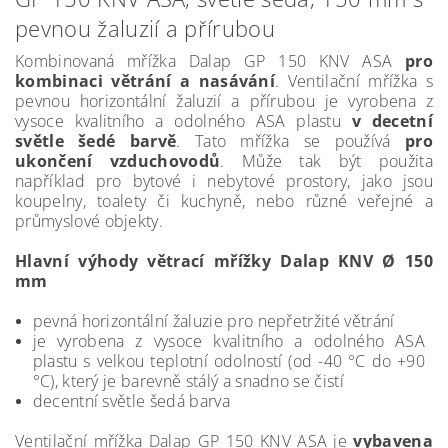
pevnou žaluzií a přírubou
Kombinovaná mřížka Dalap GP 150 KNV ASA
pro
kombinaci větrání a nasávání
. Ventilační mřížka s
pevnou horizontální žaluzií a přírubou je vyrobena z
vysoce kvalitního a odolného ASA plastu
v decetní
světle šedé barvě
. Tato mřížka se používá
pro
ukončení vzduchovodů
. Může tak být použita
například pro bytové i nebytové prostory, jako jsou
koupelny, toalety či kuchyně, nebo různé veřejné a
průmyslové objekty.
Hlavní výhody větrací mřížky Dalap KNV Ø 150
mm
pevná horizontální žaluzie pro nepřetržité větrání
je vyrobena z vysoce kvalitního a odolného ASA
plastu s velkou teplotní odolností (od -40 °C do +90
°C), který je barevně stálý a snadno se čistí
decentní světle šedá barva
Ventilační mřížka Dalap GP 150 KNV ASA je
vybavena