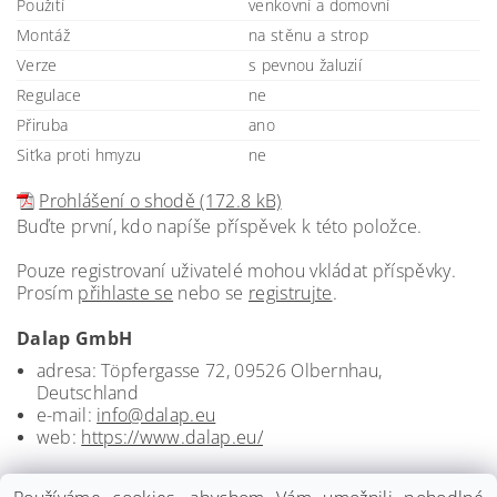
Použití
venkovní a domovní
Montáž
na stěnu a strop
Verze
s pevnou žaluzií
Regulace
ne
Přiruba
ano
Siťka proti hmyzu
ne
Prohlášení o shodě (172.8 kB)
Buďte první, kdo napíše příspěvek k této položce.
Pouze registrovaní uživatelé mohou vkládat příspěvky.
Prosím
přihlaste se
nebo se
registrujte
.
Dalap GmbH
adresa: Töpfergasse 72, 09526 Olbernhau,
Deutschland
e-mail:
info@dalap.eu
web:
https://www.dalap.eu/