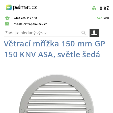
0 Kč
CZK
EUR
+420 476 112 100
info@elektropaloucek.cz
Větrací mřížka 150 mm GP
150 KNV ASA, světle šedá