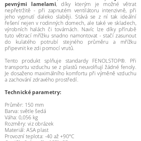
pevnými lamelami
, díky kterým je možné větrat
nepřetržitě - při zapnutém ventilátoru intenzivně, při
jeho vypnutí daleko slaběji. Stává se z ní tak ideální
řešení nejen v rodinných domech, ale také ve skladech,
výrobních halách či továrnách. Navíc lze díky přírubě
tuto větrací mřížku snadno namontovat - stačí zasunout
do kulatého potrubí stejného průměru a mřížku
připevnit ke zdi pomocí vrutů.
Tento produkt splňuje standardy FENOLSTOP®. Při
transportu vzduchu se z plastů neuvolňují žádné fenoly.
Je dosaženo maximálního komfortu při výměně vzduchu
a zachování zdravého prostředí.
Technické parametry:
Průměr: 150 mm
Barva: světle šedá
Váha: 0,056 kg
Rozměry: viz obrázek
Materiál: ASA plast
Provozní teplota: -40 až +90°C