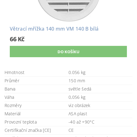
Větrací mřížka 140 mm VM 140 B bílá
66 Kč
Hmotnost
0.056 kg
Průměr
150 mm
Barva
světle šedá
Váha
0,056 kg
Rozměry
viz obrázek
Materiál
ASA plast
Provozní teplota
-40 až +90°C
Certifikační značka [CE]
CE