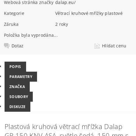
Webová stránka značky
dalap.eu/
Kategorie
Větrací kruhové mřížky plastové
Záruka
2 roky
Položka byla vyprodána...
Dotaz
Hlídat cenu
POPIS
PARAMETRY
ZNAČKA
SOUBORY
DISKUZE
Plastová kruhová větrací mřížka Dalap
GP 150 KNV ASA, světle šedá, 150 mm s