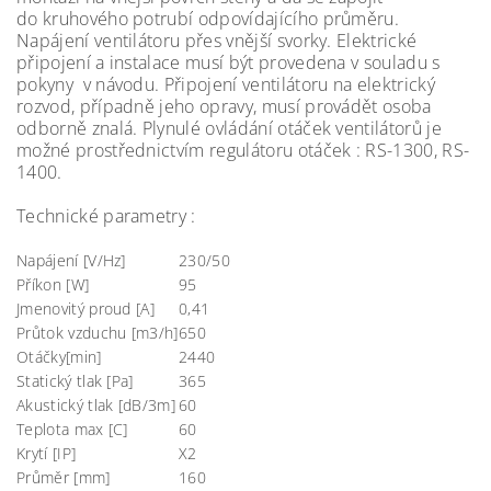
do kruhového potrubí odpovídajícího průměru.
Napájení ventilátoru přes vnější svorky. Elektrické
připojení a instalace musí být provedena v souladu s
pokyny v návodu. Připojení ventilátoru na elektrický
rozvod, případně jeho opravy, musí provádět osoba
odborně znalá. Plynulé ovládání otáček ventilátorů je
možné prostřednictvím regulátoru otáček : RS-1300, RS-
1400.
Technické parametry :
Napájení [V/Hz]
230/50
Příkon [W]
95
Jmenovitý proud [A]
0,41
Průtok vzduchu [m3/h]
650
Otáčky[min]
2440
Statický tlak [Pa]
365
Akustický tlak [dB/3m]
60
Teplota max [C]
60
Krytí [IP]
X2
Průměr [mm]
160