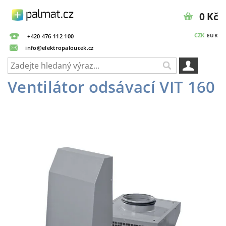
0 Kč
CZK
EUR
+420 476 112 100
info@elektropaloucek.cz
Ventilátor odsávací VIT 160