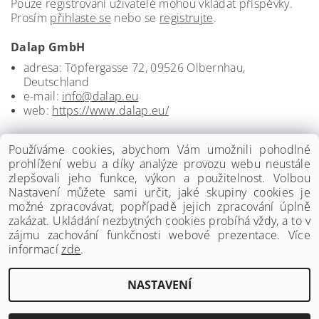
Pouze registrovaní uživatelé mohou vkládat příspěvky.
Prosím
přihlaste se
nebo se
registrujte
.
Dalap GmbH
adresa: Töpfergasse 72, 09526 Olbernhau,
Deutschland
e-mail:
info@dalap.eu
web:
https://www.dalap.eu/
Používáme cookies, abychom Vám umožnili pohodlné
prohlížení webu a díky analýze provozu webu neustále
zlepšovali jeho funkce, výkon a použitelnost. Volbou
Nastavení můžete sami určit, jaké skupiny cookies je
možné zpracovávat, popřípadě jejich zpracování úplně
zakázat. Ukládání nezbytných cookies probíhá vždy, a to v
zájmu zachování funkčnosti webové prezentace. Více
informací
zde
.
www.palmat.cz
|
www.vzduchotechnika-ventilatory.cz
NASTAVENÍ
Upravit nastavení cookies
2026 ©
Palmat.cz
, všechna práva vyhrazena