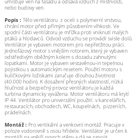
umísťuje ven na fasádu a odsává vzduch z místniosti,
nebo budovy ven.
Popis :
Tělo ventilátoru z oceli s polymerní vrstvou,
chrání motor před přímým působením vlhkosti. Ve
spodní části ventilátoru je mřížka proti vniknutí malých
ptáků a hlodavců. Odvod vzduchu se provádí svisle dolů.
Ventilátor je vybaven motorem pro nepřetžitou práci.
Jednofázový motor s vnějším rotorem, který je vybaven
odstředivým oběžným kolem s dozadu zahnutými
lopatkami. Motor je vybaven vestavěnou-in tepelnou
pojistkou s automatickým resetem. Použití motoru s
kuličkovými ložiskami zaručuje dlouhou životnost
(40.000 hodin). K dosažení přesných vlastností, nízká
hlučnost a bezpečný provoz ventilátoru je každá
turbína dynamicky vyvážena. Motor ventilátoru má krytí
IP 44. Ventilátor pro univerzální použití. v kancelářích,
restauracích, obchodech, WC, koupelnách, pizzeriích,
prádelnách.
Montáž :
Pro vertikální a venkovní montáž. Pracuje v
poloze vodorovně s osou hřídele. Ventilátor je určen k
montáži na vnější povrch stěny a dá se zapojit