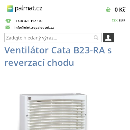
0 Kč
CZK
EUR
+420 476 112 100
info@elektropaloucek.cz
Ventilátor Cata B23-RA s
reverzací chodu