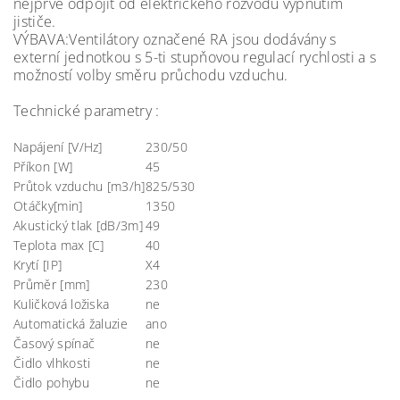
nejprve odpojit od elektrického rozvodu vypnutím
jističe.
VÝBAVA:Ventilátory označené RA jsou dodávány s
externí jednotkou s 5-ti stupňovou regulací rychlosti a s
možností volby směru průchodu vzduchu.
Technické parametry :
Napájení [V/Hz]
230/50
Příkon [W]
45
Průtok vzduchu [m3/h]
825/530
Otáčky[min]
1350
Akustický tlak [dB/3m]
49
Teplota max [C]
40
Krytí [IP]
X4
Průměr [mm]
230
Kuličková ložiska
ne
Automatická žaluzie
ano
Časový spínač
ne
Čidlo vlhkosti
ne
Čidlo pohybu
ne