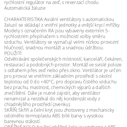
rychlostní regulátor na zeď, s reverzací chodu
Automatická žaluzie
CHARAKTERISTIKA:Axiální ventilátory s automatickou
žaluzií se skládají z vnitřní jednotky a vnější krycí mřížky.
Modely s označením RA jsou vybaveny externím 5-
rychlostním přepínačem s možností volby směru
vzduchu. Ventilátory se vyznačují velmi nízkou provozní
hlučností, snadnou montáží a snadnou údržbou.
POUŽITÍ:
Odvětrávání společenských místností, kanceláří, čekáren,
restaurací a podobných prostor. Montáž ve svislé poloze
s odtahem přes zeď nebo přes okno. Ventilátor je určen
pro provoz ve vnitřním základním prostředí s okolní
teplotou od 0 do +40°C, pro dopravu čistého vzduchu
bez prachu, mastnost, chemických výparů a dalších
znečištění. Dále je nutné zajistit, aby ventilátor
nenamrzal a nestékal do něj kondenzát vody z
chladnějšího prostředí (zvenku).
SKŘÍŇ:Skříň a čelní kryt jsou zhotoveny z mechanicky
odolného termoplastu ABS bílé barvy s vysokou
barevnou stálostí.