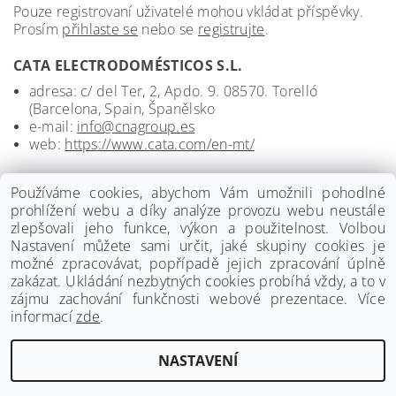
Pouze registrovaní uživatelé mohou vkládat příspěvky.
Prosím
přihlaste se
nebo se
registrujte
.
CATA ELECTRODOMÉSTICOS S.L.
adresa: c/ del Ter, 2, Apdo. 9. 08570. Torelló
(Barcelona, Spain, Španělsko
e-mail:
info@cnagroup.es
web:
https://www.cata.com/en-mt/
Používáme cookies, abychom Vám umožnili pohodlné
prohlížení webu a díky analýze provozu webu neustále
zlepšovali jeho funkce, výkon a použitelnost. Volbou
Nastavení můžete sami určit, jaké skupiny cookies je
možné zpracovávat, popřípadě jejich zpracování úplně
zakázat. Ukládání nezbytných cookies probíhá vždy, a to v
zájmu zachování funkčnosti webové prezentace. Více
informací
zde
.
www.palmat.cz
|
www.vzduchotechnika-ventilatory.cz
NASTAVENÍ
Upravit nastavení cookies
2026 ©
Palmat.cz
, všechna práva vyhrazena