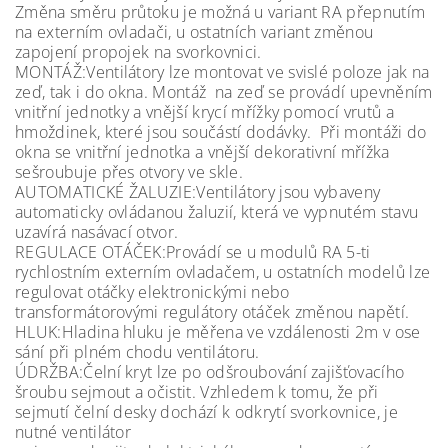
Změna směru průtoku je možná u variant RA přepnutím
na externím ovladači, u ostatních variant změnou
zapojení propojek na svorkovnici.
MONTÁŽ:Ventilátory lze montovat ve svislé poloze jak na
zeď, tak i do okna. Montáž na zeď se provádí upevněním
vnitřní jednotky a vnější krycí mřížky pomocí vrutů a
hmoždinek, které jsou součástí dodávky. Při montáži do
okna se vnitřní jednotka a vnější dekorativní mřížka
sešroubuje přes otvory ve skle.
AUTOMATICKÉ ŽALUZIE:Ventilátory jsou vybaveny
automaticky ovládanou žaluzií, která ve vypnutém stavu
uzavírá nasávací otvor.
REGULACE OTÁČEK:Provádí se u modulů RA 5-ti
rychlostním externím ovladačem, u ostatních modelů lze
regulovat otáčky elektronickými nebo
transformátorovými regulátory otáček změnou napětí.
HLUK:Hladina hluku je měřena ve vzdálenosti 2m v ose
sání při plném chodu ventilátoru.
ÚDRŽBA:Čelní kryt lze po odšroubování zajišťovacího
šroubu sejmout a očistit. Vzhledem k tomu, že při
sejmutí čelní desky dochází k odkrytí svorkovnice, je
nutné ventilátor