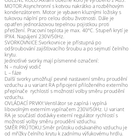
OBĚŽNÉ KOLO:Axiální oběžné kolo je vyrobeno z ABS.
MOTOR:Asynchronní s kotvou nakrátko a rozběhovým
kondenzátorem. Motor je vybaven kluznými ložisky s
tukovou náplní pro celou dobu životnosti. Dále je
opatřen jednorázovou tepelnou pojistkou proti
přetížení. Pracovní teplota je max. 40°C. Stupeň krytí je
IPX4. Napájení 230V/50Hz.
SVORKOVNICE:Svorkovnice je přístupná po
odšroubování zajišťovacího šroubu a po sejmutí čelního
krytu.
Jednotlivé svorky mají písmenné označení:
N – nulový vodič
L – fáze
Další svorky umožňují pevné nastavení směru proudění
vzduchu a u variant RA připojení přiloženého externího
přepínače rychlostí s možností volby směru proudění
vzduchu.
OVLÁDACÍ PRVKY:Ventilátor se zapíná i vypíná
libovolným externím vypínačem 230V/50Hz. U variant
RA je součástí dodávky externí regulátor rychlostí s
možností volby směru proudění vzduchu.
SMĚR PRŮTOKU:Směr průtoku odsávaného vzduchu je
od mřížky čelního krytu k zadnímu výfukovému hrdlu.