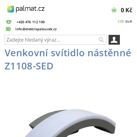
0 Kč
CZK
EUR
+420 476 112 100
info@elektropaloucek.cz
Venkovní svítidlo nástěnné
Z1108-SED