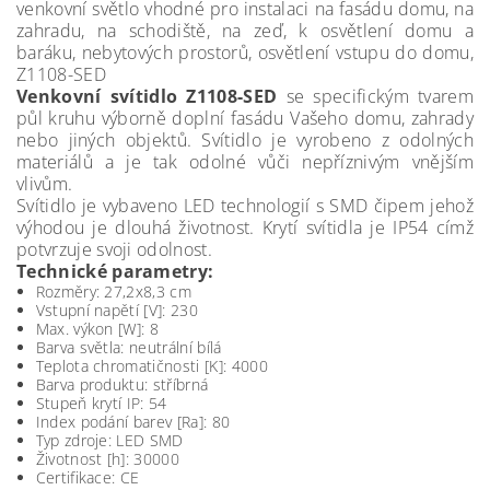
venkovní světlo vhodné pro instalaci na fasádu domu, na
zahradu, na schodiště, na zeď, k osvětlení domu a
baráku, nebytových prostorů, osvětlení vstupu do domu,
Z1108-SED
Venkovní svítidlo Z1108-SED
se specifickým tvarem
půl kruhu výborně doplní fasádu Vašeho domu, zahrady
nebo jiných objektů. Svítidlo je vyrobeno z odolných
materiálů a je tak odolné vůči nepříznivým vnějším
vlivům.
Svítidlo je vybaveno LED technologií s SMD čipem jehož
výhodou je dlouhá životnost. Krytí svítidla je IP54 címž
potvrzuje svoji odolnost.
Technické parametry:
Rozměry: 27,2x8,3 cm
Vstupní napětí [V]: 230
Max. výkon [W]: 8
Barva světla: neutrální bílá
Teplota chromatičnosti [K]: 4000
Barva produktu: stříbrná
Stupeň krytí IP: 54
Index podání barev [Ra]: 80
Typ zdroje: LED SMD
Životnost [h]: 30000
Certifikace: CE