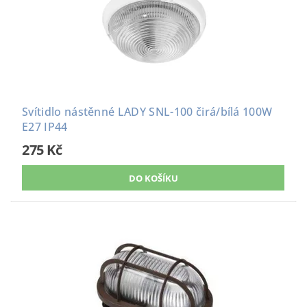
Svítidlo nástěnné LADY SNL-100 čirá/bílá 100W
E27 IP44
275 Kč