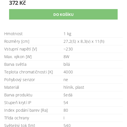
372 Kč
Hmotnost
1 kg
Rozměry [cm]
27,2(š) x 8,3(v) x 11(h)
Vstupní napětí [V]
~230
Max. výkon [W]
8W
Barva světla
bílá
Teplota chromatičnosti [K]
4000
Pohybový senzor
ne
Materiál
hliník, plast
Barva produktu
šedá
Stupeň krytí IP
54
Index podání barev [Ra]
80
Třída ochrany
I
Světelný tok [lm]
540