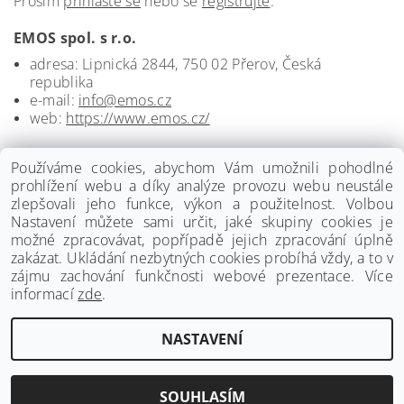
Prosím
přihlaste se
nebo se
registrujte
.
EMOS spol. s r.o.
adresa: Lipnická 2844, 750 02 Přerov, Česká
republika
e-mail:
info@emos.cz
web:
https://www.emos.cz/
Používáme cookies, abychom Vám umožnili pohodlné
prohlížení webu a díky analýze provozu webu neustále
zlepšovali jeho funkce, výkon a použitelnost. Volbou
Nastavení můžete sami určit, jaké skupiny cookies je
možné zpracovávat, popřípadě jejich zpracování úplně
zakázat. Ukládání nezbytných cookies probíhá vždy, a to v
zájmu zachování funkčnosti webové prezentace. Více
informací
zde
.
www.palmat.cz
|
www.vzduchotechnika-ventilatory.cz
NASTAVENÍ
Upravit nastavení cookies
2026 ©
Palmat.cz
, všechna práva vyhrazena
Vytvořil Shoptet
SOUHLASÍM