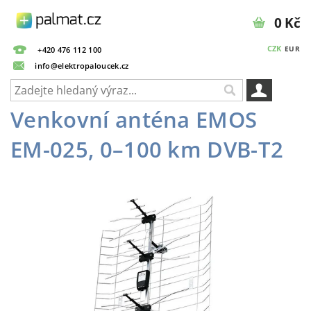
0 Kč
CZK
EUR
+420 476 112 100
info@elektropaloucek.cz
Venkovní anténa EMOS
EM-025, 0–100 km DVB-T2