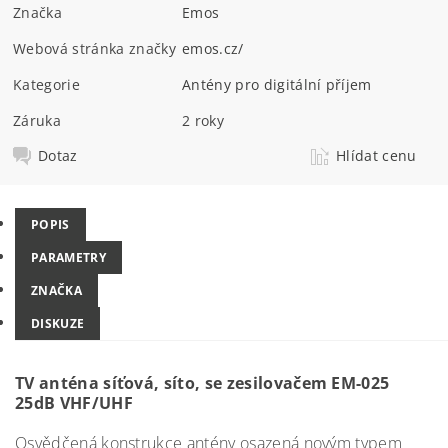
Značka
Emos
Webová stránka značky
emos.cz/
Kategorie
Antény pro digitální příjem
Záruka
2 roky
Dotaz
Hlídat cenu
POPIS
PARAMETRY
ZNAČKA
DISKUZE
TV anténa síťová, síto, se zesilovačem EM-025
25dB VHF/UHF
Osvědčená konstrukce antény osazená novým typem