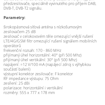
předzesilovače, speciálně vyvinutého pro příjem DAB,
DVB-T, DVB-T2 signálu.
Parametry:
širokopásmová síťová anténa s nízkošumovým
zesilovačem 25 dB
zesilovač v celokovovém těle omezující vnější rušení
LTE/4G/GSM filtr omezující rušení signálem mobilních
operátorů
frekvenční rozsah: 170 - 860 MHz
přijímaný úhel horizontální: 40° (při 500 Mhz)
přijímaný úhel vertikální: 30° (při 500 Mhz)
napájení: =12 V/100 mA (napájecí zdroj s výhybkou
součástí balení)
výstupní konektor zesilovače: F konektor
RF impedance výstupu: 75 Ohm
zesílení: 25 dBi
polarizace: horizontální i vertikální
rozměry: 555 x 777 x 178 mm