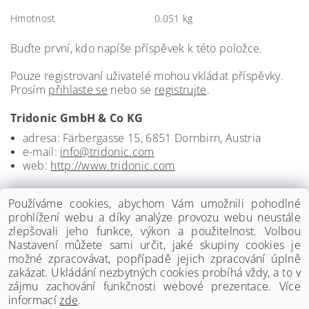
Hmotnost
0.051 kg
Buďte první, kdo napíše příspěvek k této položce.
Pouze registrovaní uživatelé mohou vkládat příspěvky.
Prosím
přihlaste se
nebo se
registrujte
.
Tridonic GmbH & Co KG
adresa: Färbergasse 15, 6851 Dornbirn, Austria
e-mail:
info@tridonic.com
web:
http://www.tridonic.com
Používáme cookies, abychom Vám umožnili pohodlné
prohlížení webu a díky analýze provozu webu neustále
zlepšovali jeho funkce, výkon a použitelnost. Volbou
Nastavení můžete sami určit, jaké skupiny cookies je
možné zpracovávat, popřípadě jejich zpracování úplně
zakázat. Ukládání nezbytných cookies probíhá vždy, a to v
zájmu zachování funkčnosti webové prezentace. Více
informací
zde
.
www.palmat.cz
|
www.vzduchotechnika-ventilatory.cz