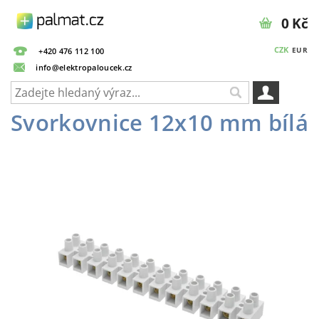
0 Kč
CZK
EUR
+420 476 112 100
info@elektropaloucek.cz
Svorkovnice 12x10 mm bílá