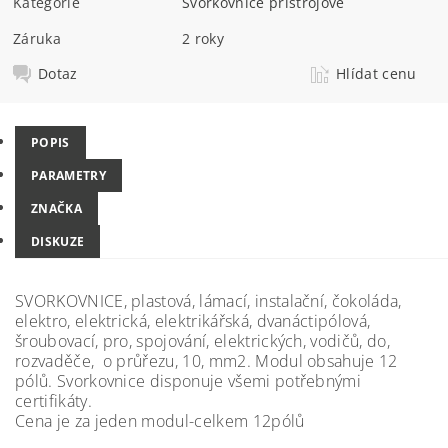
Kategorie
Svorkovnice přístrojové
Záruka
2 roky
Dotaz
Hlídat cenu
POPIS
PARAMETRY
ZNAČKA
DISKUZE
SVORKOVNICE, plastová, lámací, instalační, čokoláda,
elektro, elektrická, elektrikářská, dvanáctipólová,
šroubovací, pro, spojování, elektrických, vodičů, do,
rozvaděče, o průřezu, 10, mm2. Modul obsahuje 12
pólů. Svorkovnice disponuje všemi potřebnými
certifikáty.
Cena je za jeden modul-celkem 12pólů