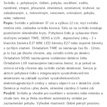
Svítidlo, s, pohybovým, čidlem, pohybu, osvětlení, světlo,
nástěnné, stropní, přisazené, interiérové, exterierové, kruhové, se,
zabudovaným, s, mikrovlnným, senzorem, snímačem, pohybu,
radar, radarové,
Popis:
Svítidlo s průměrem 37 cm a výškou 12 cm, kryt svítidla
mléčné sklo, základna svítidla kovová. Sklo se na svítidlo instaluje
pootočením skleněného krytu. Pohybové čidlo je vybaveno třemi
otočnými ovladači TIME, SENS a LUX , doporučený zdroj – 2 x
klasická žárovka E27 60W, LED žárovky E27 nebo úsporné žárovky
s rychlým startem. Ovladačem TIME se nastavuje čas 8s - 12min,
je to čas jak dlouho chceme, aby svítidlo svítilo po detekci.
Ovladačem SENS nastavujeme vzdálenost detekce čidla.
Ovladačem LUX nastavujeme takzvanou šerost, to je pokud se
stmívá od kdy chceme aby svítidlo začalo detekovat. Senzor je
aktivní pohybové čidlo s integrovaným vysokofrekvenčním
detektorem na základě vysílání vysokofrekvenčních
elektromagnetických změny v odrazu objeví-li se v detekční zóně.
Detekce je možná i přes dveře, skleněné zástěny či tenké zdi.
Použití:
Svítidlo je vhodné pro osvětlení v exteriéru nebo interiéru a
všude tam, kte je třeba osvětlení automaticky ovládat po
zaznamenání pohybu. Výhodné vlastnosti: Dobré pokrytí prostoru