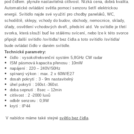
pod čidlem. plynule nastavitelná citlivost. Nízká cena, dobrá kvalita.
Automatické ovládání světla pomocí senzoru šetří elektrickou
energii. Svítidlo najde své využití pro chodby paneláků, WC,
schodiště, sklepy, vchody do budov, obchody, nemocnice, sklady,
úřady, osvětlení vchodových dveří, předsíní atd. Ve svítidle je třetí
svorka, která slouží buď ke stálému svícení, nebo lze k této svorce
připojit další svítidlo /svítidla/ bez čidla a toto svítidlo /svítidla/
bude ovládat čidlo v daném svítidle.
Technické parametry:
čidlo : vysokofrekvenční systém 5,8GHz CW radar
ISM pásmová kapacita přenosu : 10mW
napájení : 220 – 240V/50Hz
spínaný výkon : max. 2 x 60W/E27
dosah pokrytí : 3 - 9m nastavitelný
úhel pokrytí : 160st.-360st.
doba sepnutí : 8sec – 12min
citlivost : 2 -2000 luxů
odběr senzoru : 0,9W
krytí : IP44
V nabídce máme také stejné
světlo bez čidla
.