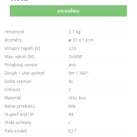
Hmotnost
2.7 kg
Rozměry
⌀ 37 x 12cm
Vstupní napětí [V]
220
Max. výkon [W]
2x60W
Pohybový senzor
ano
Dosah / úhel pokrytí
9m / 360°
Doba sepnutí
8s
Citlivost
2
Materiál
sklo, kov
Barva produktu
bílá
Stupeň krytí IP
44
Třída ochrany
I
Patice/závit
E27