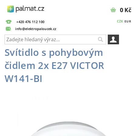
0 Kč
CZK
EUR
+420 476 112 100
info@elektropaloucek.cz
Svítidlo s pohybovým
čidlem 2x E27 VICTOR
W141-BI