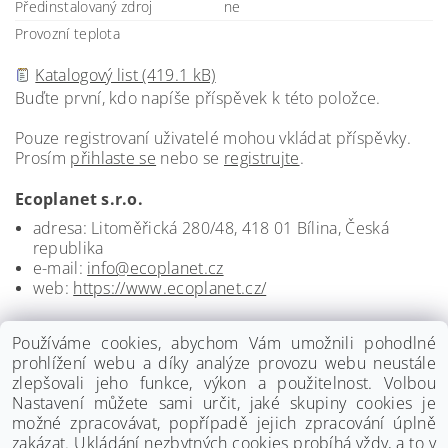
Předinstalovaný zdroj
ne
Provozní teplota
Katalogový list (419.1 kB)
Buďte první, kdo napíše příspěvek k této položce.
Pouze registrovaní uživatelé mohou vkládat příspěvky.
Prosím
přihlaste se
nebo se
registrujte
.
Ecoplanet s.r.o.
adresa: Litoměřická 280/48, 418 01 Bílina, Česká
republika
e-mail:
info@ecoplanet.cz
web:
https://www.ecoplanet.cz/
Používáme cookies, abychom Vám umožnili pohodlné
prohlížení webu a díky analýze provozu webu neustále
zlepšovali jeho funkce, výkon a použitelnost. Volbou
Nastavení můžete sami určit, jaké skupiny cookies je
možné zpracovávat, popřípadě jejich zpracování úplně
zakázat. Ukládání nezbytných cookies probíhá vždy, a to v