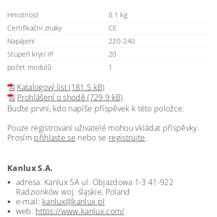
Hmotnost
0.1 kg
Certifikační znaky
CE
Napájení
220-240
Stupeň krytí IP
20
počet modulů
1
Katalogový list (181.5 kB)
Prohlášení o shodě (729.9 kB)
Buďte první, kdo napíše příspěvek k této položce.
Pouze registrovaní uživatelé mohou vkládat příspěvky.
Prosím
přihlaste se
nebo se
registrujte
.
Kanlux S.A.
adresa: Kanlux SA ul. Objazdowa 1-3 41-922
Radzionków woj. śląskie, Poland
e-mail:
kanlux@kanlux.pl
web:
https://www.kanlux.com/