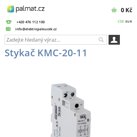
0 Kč
CZK
EUR
+420 476 112 100
info@elektropaloucek.cz
Stykač KMC-20-11