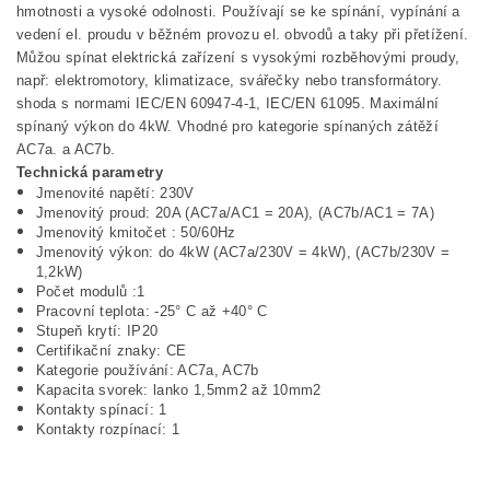
hmotnosti a vysoké odolnosti. Používají se ke spínání, vypínání a
vedení el. proudu v běžném provozu el. obvodů a taky při přetížení.
Můžou spínat elektrická zařízení s vysokými rozběhovými proudy,
např: elektromotory, klimatizace, svářečky nebo transformátory.
shoda s normami IEC/EN 60947-4-1, IEC/EN 61095. Maximální
spínaný výkon do 4kW. Vhodné pro kategorie spínaných zátěží
AC7a. a AC7b.
Technická parametry
Jmenovité napětí: 230V
Jmenovitý proud: 20A (AC7a/AC1 = 20A), (AC7b/AC1 = 7A)
Jmenovitý kmitočet : 50/60Hz
Jmenovitý výkon: do 4kW (AC7a/230V = 4kW), (AC7b/230V =
1,2kW)
Počet modulů :1
Pracovní teplota: -25° C až +40° C
Stupeň krytí: IP20
Certifikační znaky: CE
Kategorie používání: AC7a, AC7b
Kapacita svorek: lanko 1,5mm2 až 10mm2
Kontakty spínací: 1
Kontakty rozpínací: 1