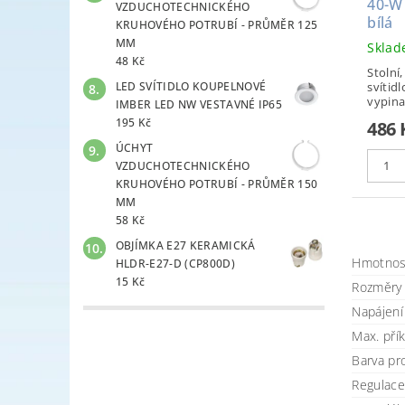
40-W
VZDUCHOTECHNICKÉHO
bílá
KRUHOVÉHO POTRUBÍ - PRŮMĚR 125
MM
Skla
48 Kč
Stolní
svítidl
LED SVÍTIDLO KOUPELNOVÉ
vypina
IMBER LED NW VESTAVNÉ IP65
195 Kč
486 
ÚCHYT
VZDUCHOTECHNICKÉHO
KRUHOVÉHO POTRUBÍ - PRŮMĚR 150
MM
58 Kč
OBJÍMKA E27 KERAMICKÁ
Hmotnos
HLDR-E27-D (CP800D)
15 Kč
Rozměry 
Napájení 
Max. pří
Barva pr
Regulace