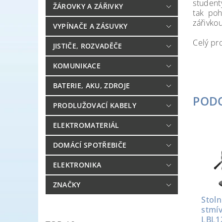
studen
ŽÁROVKY A ZÁŘIVKY
tak poh
zářivko
VYPÍNAČE A ZÁSUVKY
Celý pro
JISTIČE, ROZVADĚČE
KOMUNIKACE
BATERIE, AKU, ZDROJE
POD
PRODLUŽOVACÍ KABELY
ELEKTROMATERIÁL
DOMÁCÍ SPOTŘEBIČE
ELEKTRONIKA
ZNAČKY
Stol
stmív
LBL1