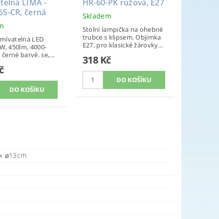
telná LIMA -
HR-60-PK růžová, E27
65-CR, černá
Skladem
em
Stolní lampička na ohebné
trubce s klipsem. Objímka
stmívatelná LED
E27, pro klasické žárovky...
W, 450lm, 4000-
 černé barvě. se,...
318 Kč
č
 x ⌀13cm