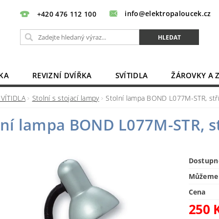
info@elektropaloucek.cz
+420 476 112 100
KA
REVIZNÍ DVÍŘKA
SVÍTIDLA
ŽÁROVKY A 
BATERIE, AKU, ZDROJE
PRODLUŽOVACÍ KABELY
SVÍTIDLA
Stolní s stojací lampy
Stolní lampa BOND L077M-STR, stř
OBCHODNÍ PODMÍNKY
KONTAKTY
lní lampa BOND L077M-STR, s
Dostupn
Můžeme 
Cena
250 