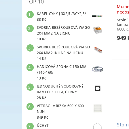
TOP 10
Mome
nedo
KABEL CYKY-J 3X2,5 /3CX2,5/
38 Kč
Stolní
lampa 
SVORKA BEZŠROUBOVÁ WAGO
6000K, 
2X4 MM2 NA LICNU
949 
10 Kč
SVORKA BEZŠROUBOVÁ WAGO
2X4 MM2 INLINE NA LICNU
14 Kč
HADICOVÁ SPONA C 150 MM
/140-160/
13 Kč
JEDNODUCHÝ VODOROVNÝ
RÁMEČEK LOGI, ČERNÝ
28 Kč
VĚTRACÍ MŘÍŽKA 600 X 600
NUN
849 Kč
Stoln
ÚCHYT