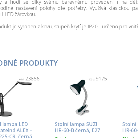
ty a hodí se díky svému barevnému provedení i na dět
odlné nastavení polohy dle potřeby. Využívá klasickou pa
u i LED žárovkou.
dukt je vyroben z kovu, stupeň krytí je IP20 - určeno pro vnit
OBNÉ PRODUKTY
23856
9175
Kód:
Kód:
ní lampa LED
Stolní lampa SUZI
Stolní
atelná ALEX -
HR-60-B černá, E27
HR-60
225-CR, černá