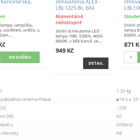
 Kancelářská,
stmívatelná ALEX -
stmíva
LBL1225-BI, bílá
LBL10
dem
Momentálně
Sklad
nedostupné
, lampa, lampička,
Stolní 
o, osvětlení, světlo, s,
lampa 8
Stolní stmívatelná LED
čem,...
6000K, v
lampa 10W, 550lm, 4000-
6000K, v bílé barvě. se,...
Kč
871 K
949 Kč
DETAIL
t
1.33 kg
(základna>ramena>hlava)
⌀14,5 x 33
[V]
~230
kon [W]
60
oduktu
stříbrná
 intenzity
NE