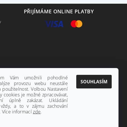
PŘIJÍMÁME ONLINE PLATBY
v
hom Vám umožnili pohodlné
SOUHLASÍM
alýze provozu webu neustále
a použitelnost. Volbou Nastavení
ny cookies je možné zpracovávat,
ání úplně zakázat. Ukládání
 vždy, a to v zájmu zachování
 Více informací
zde
.