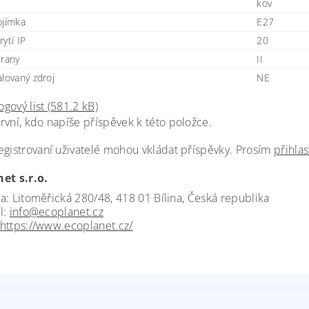
kov
bjímka
E27
ytí IP
20
hrany
II
alovaný zdroj
NE
ogový list (581.2 kB)
rvní, kdo napíše příspěvek k této položce.
egistrovaní uživatelé mohou vkládat příspěvky. Prosím
přihlas
et s.r.o.
a: Litoměřická 280/48, 418 01 Bílina, Česká republika
l:
info@ecoplanet.cz
https://www.ecoplanet.cz/