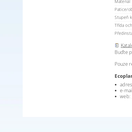
Materiál
Patice/o
Stupeň kr
Třída oc
Předinst
Katal
Buďte p
Pouze r
Ecoplan
adres
e-mai
web: