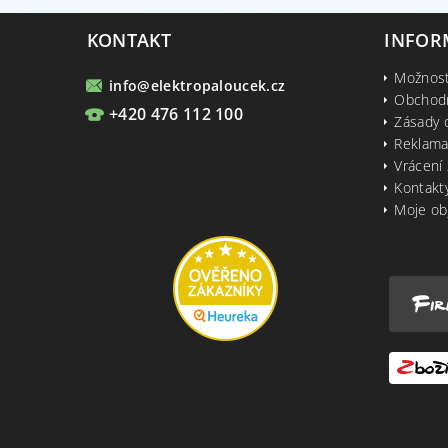
KONTAKT
INFOR
Možnost
info
@
elektropaloucek.cz
Obchod
+420 476 112 100
Zásady 
Reklama
Vrácení 
Kontakt
Moje ob