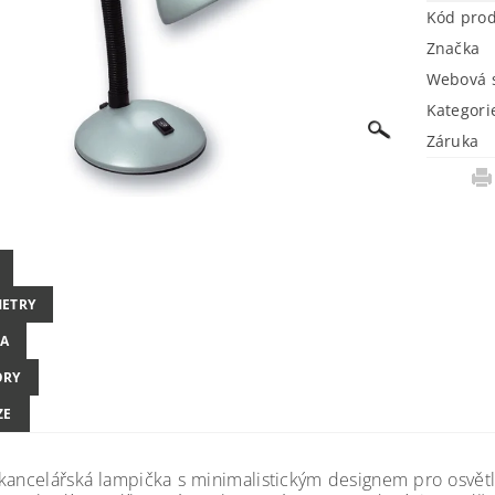
Kód pro
Značka
Webová s
Kategori
Záruka
ETRY
A
ORY
ZE
 kancelářská lampička s minimalistickým designem pro osvětl