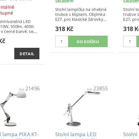
Skladem
Sklad
ntálně
Stolní lampička na ohebné
Stolní 
stupné
trubce s klipsem. Objímka
trubce 
E27, pro klasické žárovky...
E27, pro
 stmívatelná LED
10W, 550lm, 4000-
318 Kč
318 K
v černé barvě. se,...
Kč
DETAIL
21496
23855
Kód:
Kód:
í lampa PIXA KT-
Stolní lampa LED
Stolní