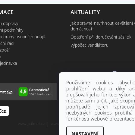
MACE
AKTUALITY
Jak správně navrhnout osvětlení 
i dopravy
domácnosti
ní podmínky
ochrany osobních údajů
Opatření při doručování zásilek
ční řád
Výpočet ventilátoru
zboží
y
jednávka
Používáme cookies, abyc
prohlížení webu a díky an
zlepšovali jeho funkce, výkon 
můžete sami určit, jaké skupi
popřípadě jejich zpracov
nezbytných cookies probíhá
funkčnosti webové prezentace.
www.palmat.cz
|
www.vzduchotechnika-ventilatory.cz
NASTAVENÍ