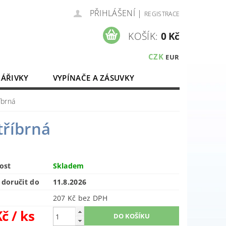
PŘIHLÁŠENÍ
|
REGISTRACE
KOŠÍK:
0 Kč
CZK
EUR
ZÁŘIVKY
VYPÍNAČE A ZÁSUVKY
ELEKTROMATERIÁL
íbrná
tříbrná
ost
Skladem
doručit do
11.8.2026
207 Kč bez DPH
Kč
/ ks