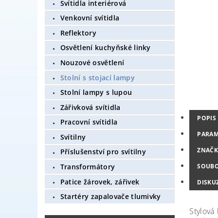
Svítidla interiérová
Venkovní svítidla
Reflektory
Osvětlení kuchyňské linky
Nouzové osvětlení
Stolní s stojací lampy
Stolní lampy s lupou
Zářivková svítidla
POPIS
Pracovní svítidla
PARAM
Svítilny
ZNAČK
Příslušenství pro svítilny
SOUB
Transformátory
Patice žárovek, zářivek
DISKU
Startéry zapalovače tlumivky
Stylová