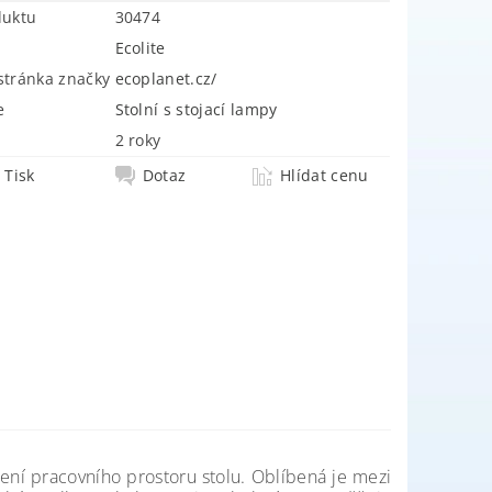
duktu
30474
Ecolite
tránka značky
ecoplanet.cz/
e
Stolní s stojací lampy
2 roky
Tisk
Dotaz
Hlídat cenu
ení pracovního prostoru stolu. Oblíbená je mezi