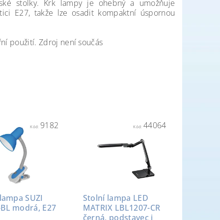
ské stolky. Krk lampy je ohebný a umožňuje
tici E27, takže lze osadit kompaktní úspornou
řní použití. Zdroj není součás
9182
44064
Kód:
Kód:
 lampa SUZI
Stolní lampa LED
-BL modrá, E27
MATRIX LBL1207-CR
černá, podstavec i