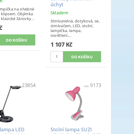
em
úchyt
lampička na ohebné
Skladem
s klipsem. Objímka
 klasické žárovky...
Stmívatelná, dotyková, se,
stmívačem, LED, stolní,
č
lampička, lampa,
osvětlení,...
1 107 Kč
23854
9173
Kód:
Kód:
 lampa LED
Stolní lampa SUZI