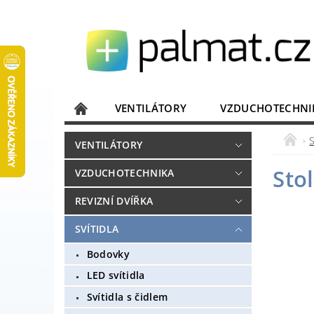
VENTILÁTORY
VZDUCHOTECHNI
JISTIČE, ROZVADĚČE
KOMUNIKACE
VENTILÁTORY
DOMÁCÍ SPOTŘEBIČE
ELEKTRONIKA
Sto
VZDUCHOTECHNIKA
REVIZNÍ DVÍŘKA
SVÍTIDLA
Bodovky
LED svítidla
Svítidla s čidlem