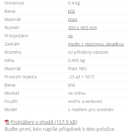
Hmotnost
0.4 kg
Barva
bílá
Materiál
plast
Rozměr
300 x 400 mm
Protipožární
ne
Zavírání
madlo s plastovou západkou
Rozměry
viz přiložený obrázek
Váha
0,400 kg
Materiál
Plast ABS
Provozní teplota
-25 až + 50°C
Barva
bílá
Montáž
na stěnu
Použití
vnitřní a venkovní
Model
s madlem pro otevírání
Prohlášení o shodě (157.9 kB)
Buďte první, kdo napíše příspěvek k této položce.