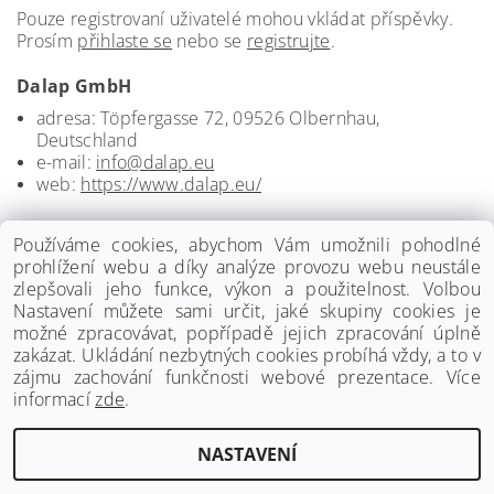
Pouze registrovaní uživatelé mohou vkládat příspěvky.
Prosím
přihlaste se
nebo se
registrujte
.
Dalap GmbH
adresa: Töpfergasse 72, 09526 Olbernhau,
Deutschland
e-mail:
info@dalap.eu
web:
https://www.dalap.eu/
Používáme cookies, abychom Vám umožnili pohodlné
prohlížení webu a díky analýze provozu webu neustále
zlepšovali jeho funkce, výkon a použitelnost. Volbou
Nastavení můžete sami určit, jaké skupiny cookies je
možné zpracovávat, popřípadě jejich zpracování úplně
zakázat. Ukládání nezbytných cookies probíhá vždy, a to v
zájmu zachování funkčnosti webové prezentace. Více
informací
zde
.
www.palmat.cz
|
www.vzduchotechnika-ventilatory.cz
NASTAVENÍ
Upravit nastavení cookies
2026 ©
Palmat.cz
, všechna práva vyhrazena