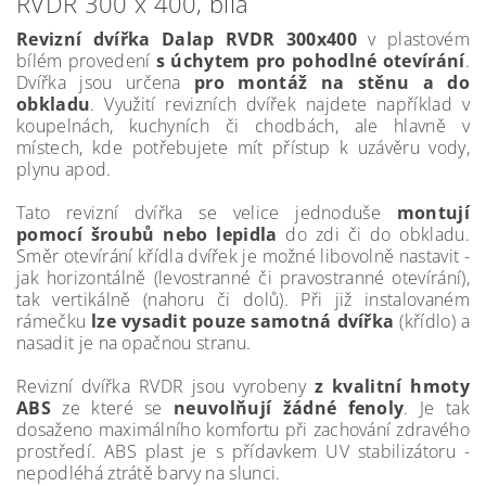
RVDR 300 x 400, bílá
Revizní dvířka Dalap RVDR 300x400
v plastovém
bílém provedení
s úchytem pro pohodlné otevírání
.
Dvířka jsou určena
pro montáž na stěnu a do
obkladu
. Využití revizních dvířek najdete například v
koupelnách, kuchyních či chodbách, ale hlavně v
místech, kde potřebujete mít přístup k uzávěru vody,
plynu apod.
Tato revizní dvířka se velice jednoduše
montují
pomocí šroubů nebo lepidla
do zdi či do obkladu.
Směr otevírání křídla dvířek je možné libovolně nastavit -
jak horizontálně (levostranné či pravostranné otevírání),
tak vertikálně (nahoru či dolů). Při již instalovaném
rámečku
lze vysadit pouze samotná dvířka
(křídlo) a
nasadit je na opačnou stranu.
Revizní dvířka RVDR jsou vyrobeny
z kvalitní hmoty
ABS
ze které se
neuvolňují žádné fenoly
. Je tak
dosaženo maximálního komfortu při zachování zdravého
prostředí. ABS plast je s přídavkem UV stabilizátoru -
nepodléhá ztrátě barvy na slunci.