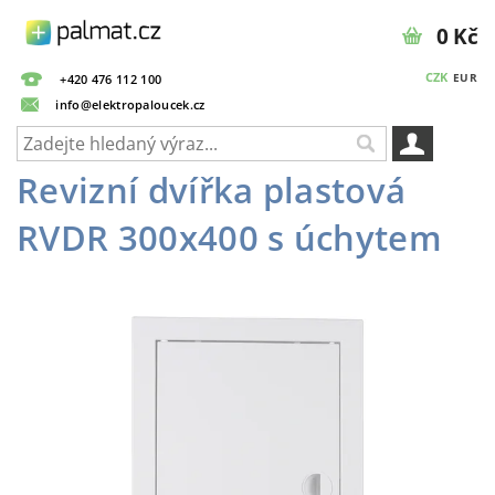
0 Kč
CZK
EUR
+420 476 112 100
info@elektropaloucek.cz
Revizní dvířka plastová
RVDR 300x400 s úchytem