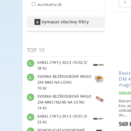
eurokarta
(4)
Vymazat všechny filtry
TOP 10
KABEL CYKY-J 3X2,5 /3CX2,5/
38 Kč
Reviz
SVORKA BEZŠROUBOVÁ WAGO
DM 4
2X4 MM2 NA LICNU
magn
10 Kč
Skla
SVORKA BEZŠROUBOVÁ WAGO
Revizn
2X4 MM2 INLINE NA LICNU
kov, p
14 Kč
obklad
do,...
KABEL CYKY-J 3X1,5 /3CX1,5/
23 Kč
569
JEDNODUCHÝ VODOROVNÝ