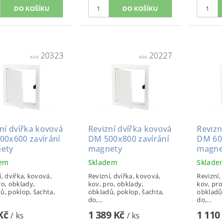
20323
20227
Kód:
Kód:
ní dvířka kovová
Revizní dvířka kovová
Revizn
00x600 zavírání
DM 500x800 zavírání
DM 60
ety
magnety
magne
dem
Skladem
Sklad
í, dvířka, kovová,
Revizní, dvířka, kovová,
Revizní,
ro, obklady,
kov, pro, obklady,
kov, pro
ů, poklop, šachta,
obkladů, poklop, šachta,
obkladů
do,...
do,...
 Kč
1 389 Kč
1 110
/ ks
/ ks