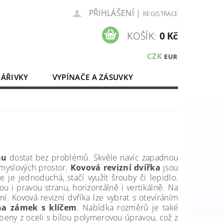
PŘIHLÁŠENÍ
|
REGISTRACE
KOŠÍK:
0 Kč
CZK
EUR
ZÁŘIVKY
VYPÍNAČE A ZÁSUVKY
ELEKTROMATERIÁL
nu
dostat bez problémů. Skvěle navíc zapadnou
růmyslových prostor.
Kovová revizní dvířka
jsou
ce je jednoduchá, stačí využít šrouby či lepidlo.
u i pravou stranu, horizontálně i vertikálně. Na
í. Kovová revizní dvříka lze vybrat s otevíráním
a zámek s klíčem
. Nabídka rozměrů je také
obeny z oceli s bílou polymerovou úpravou, což z