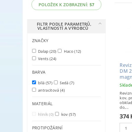
POLOŽEK K ZOBRAZENÍ:
57
FILTR PODLE PARAMETRŮ,
VLASTNOSTÍ A VÝROBCŮ
ZNAČKY
Dalap
(20)
Haco
(12)
Vents
(24)
Reviz
DM 2
BARVA
magn
bílá
(57)
šedá
(7)
Skla
antracitová
(4)
Revizn
kov, p
obklad
MATERIÁL
do,...
hliník
(0)
kov
(57)
374
PROTIPOŽÁRNÍ