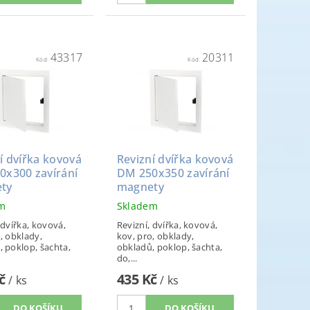
43317
20311
Kód:
Kód:
í dvířka kovová
Revizní dvířka kovová
0x300 zavírání
DM 250x350 zavírání
ty
magnety
em
Skladem
 dvířka, kovová,
Revizní, dvířka, kovová,
, obklady,
kov, pro, obklady,
, poklop, šachta,
obkladů, poklop, šachta,
do,...
Kč
435 Kč
/ ks
/ ks