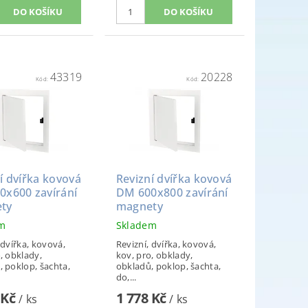
43319
20228
Kód:
Kód:
í dvířka kovová
Revizní dvířka kovová
0x600 zavírání
DM 600x800 zavírání
ty
magnety
em
Skladem
 dvířka, kovová,
Revizní, dvířka, kovová,
, obklady,
kov, pro, obklady,
, poklop, šachta,
obkladů, poklop, šachta,
do,...
 Kč
1 778 Kč
/ ks
/ ks