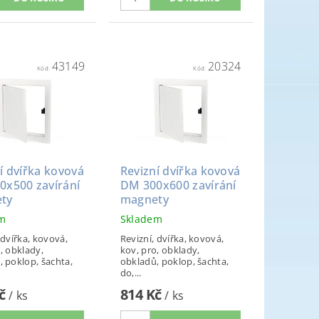
43149
20324
Kód:
Kód:
í dvířka kovová
Revizní dvířka kovová
0x500 zavírání
DM 300x600 zavírání
ty
magnety
em
Skladem
 dvířka, kovová,
Revizní, dvířka, kovová,
, obklady,
kov, pro, obklady,
, poklop, šachta,
obkladů, poklop, šachta,
do,...
Kč
814 Kč
/ ks
/ ks