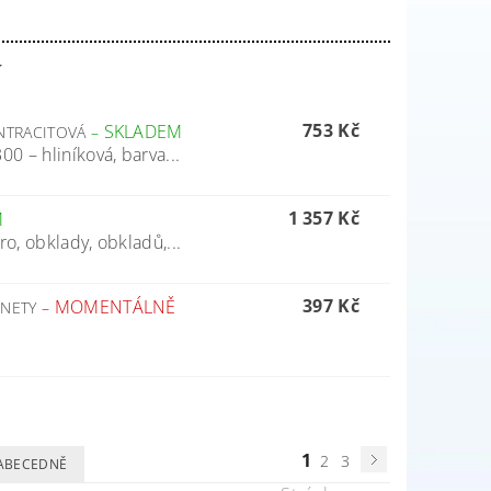
í
753 Kč
SKLADEM
ANTRACITOVÁ
–
0 – hliníková, barva...
1 357 Kč
M
ro, obklady, obkladů,...
397 Kč
MOMENTÁLNĚ
GNETY
–
1
2
3
ABECEDNĚ