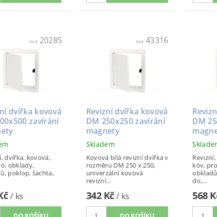
20285
43316
Kód:
Kód:
ní dvířka kovová
Revizní dvířka kovová
Revizn
00x500 zavírání
DM 250x250 zavírání
DM 25
ety
magnety
magne
dem
Skladem
Sklad
í, dvířka, kovová,
Kovová bílá revizní dvířka v
Revizní,
ro, obklady,
rozměru DM 250 x 250,
kov, pro
ů, poklop, šachta,
univerzální kovová
obkladů
revizní...
do,...
 Kč
342 Kč
568 
/ ks
/ ks