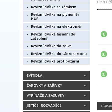
nich děl
Revizní dvířka se zámkem
Revizní dvířka na plynoměr
HUP
Revizní dvířka na elektroměr
Revizní dvířka fasádní do
1.
zateplení
Revizní dvířka do zdiva
Revizní dvířka do sádrokartonu
2.
Revizní dvířka protipožární
3.
SVÍTIDLA
ŽÁROVKY A ZÁŘIVKY
VYPÍNAČE A ZÁSUVKY
JISTIČE, ROZVADĚČE
DOPOR