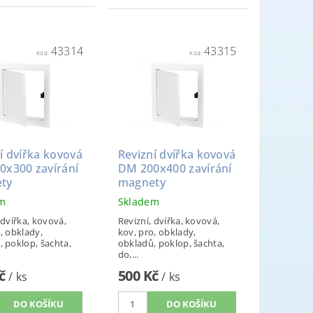
43314
43315
Kód:
Kód:
í dvířka kovová
Revizní dvířka kovová
0x300 zavírání
DM 200x400 zavírání
ty
magnety
em
Skladem
 dvířka, kovová,
Revizní, dvířka, kovová,
, obklady,
kov, pro, obklady,
, poklop, šachta,
obkladů, poklop, šachta,
do,...
Kč
500 Kč
/ ks
/ ks