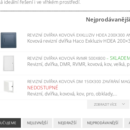
á ideální řešení i ve vlhkém prostředí.
Nejprodávanějš
REVIZNÍ DVÍŘKA KOVOVÁ EXKLUZIV HDEA 200X300 
Kovová revizní dvířka Haco Exkluziv HDEA 200×30
SKLADE
REVIZNÍ DVÍŘKA KOVOVÁ RVMR 500X800
–
Revizní, dvířka, DMR, RVMR, kovová, kov, velká, p
REVIZNÍ DVÍŘKA KOVOVÁ DM 150X300 ZAVÍRÁNÍ MA
NEDOSTUPNÉ
Revizní, dvířka, kovová, kov, pro, obklady,...
ZOBRAZIT VÍCE
UČUJEME
NEJLEVNĚJŠÍ
NEJDRAŽŠÍ
NEJPRODÁVANĚJŠÍ