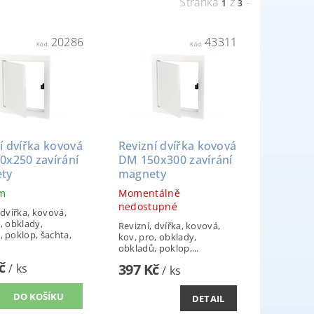
Stránka
z
-
1
3
20286
43311
Kód:
Kód:
í dvířka kovová
Revizní dvířka kovová
0x250 zavírání
DM 150x300 zavírání
ty
magnety
em
Momentálně
nedostupné
 dvířka, kovová,
, obklady,
Revizní, dvířka, kovová,
, poklop, šachta,
kov, pro, obklady,
obkladů, poklop,...
Kč
397 Kč
/ ks
/ ks
DETAIL