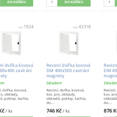
1924
43318
Kód:
Kód:
ní dvířka kovová
Revizní dvířka kovová
Revizn
00x400 zavírání
DM 400x500 zavírání
DM 40
ety
magnety
magne
dem
Skladem
Sklad
í, dvířka, kovová,
Revizní, dvířka, kovová,
Revizní,
ro, obklady,
kov, pro, obklady,
kov, pro
ů, poklop, šachta,
obkladů, poklop, šachta,
obkladů
do,...
do,...
 Kč
746 Kč
876 
/ ks
/ ks