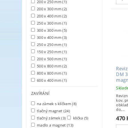
200 x 250 mm
(1)
200 x 300 mm
(2)
200 x 400 mm
(2)
250 x 300 mm
(1)
300 x 300 mm
(5)
300 x 400 mm
(3)
250 x 250 mm
(1)
150 x 250 mm
(1)
200 x 500 mm
(1)
500 x 800 mm
(2)
Reviz
800 x 800 mm
(1)
DM 3
magn
600 x 400 mm
(1)
Skla
ZAVÍRÁNÍ
Revizn
kov, p
na zámek s klíčkem
(8)
obklad
do,...
tlačný magnet
(24)
470
tlačný zámek
(3)
klička
(5)
madlo a magnet
(13)