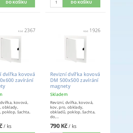
2367
1926
Kód:
Kód:
í dvířka kovová
Revizní dvířka kovová
0x600 zavírání
DM 500x500 zavírání
ty
magnety
em
Skladem
 dvířka, kovová,
Revizní, dvířka, kovová,
, obklady,
kov, pro, obklady,
, poklop, šachta,
obkladů, poklop, šachta,
do,...
Kč
790 Kč
/ ks
/ ks