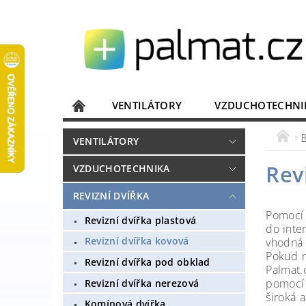
VENTILÁTORY
VZDUCHOTECHNI
JISTIČE, ROZVADĚČE
KOMUNIKACE
R
VENTILÁTORY
DOMÁCÍ SPOTŘEBIČE
ELEKTRONIKA
Rev
VZDUCHOTECHNIKA
REVIZNÍ DVÍŘKA
Pomocí 
Revizní dvířka plastová
do inte
Revizní dvířka kovová
vhodná
Pokud n
Revizní dvířka pod obklad
Palmat.
pomoc
Revizní dvířka nerezová
široká 
Komínová dvířka