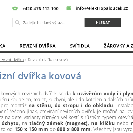
info@elektropaloucek.cz
+420 476 112 100
KA
REVIZNÍ DVÍŘKA
SVÍTIDLA
ŽÁROVKY A 
BATERIE, AKU, ZDROJE
PRODLUŽOVACÍ KABELY
evizní dvířka
Revizní dvířka kovová
OBCHODNÍ PODMÍNKY
KONTAKTY
izní dvířka kovová
kovových revizních dvířek se dá
k uzávěrům vody či ply
riéru koupelen, toalet, kuchyní, ale i do kotelen a dalších p
 pro montáž
na stěnu, do stropu i do obkladu
. Instala
ení řečeno jinak, otevírání revizních dvířek je možné na levo
cz najdete varianty různých velikostí s různým typem otevírán
í
úchytu
, na
tlačný zámek (magnet),
na kličku
nebo
n
a to od
150 x 150 mm
do
800 x 800 mm
. Všechny jsou vyr