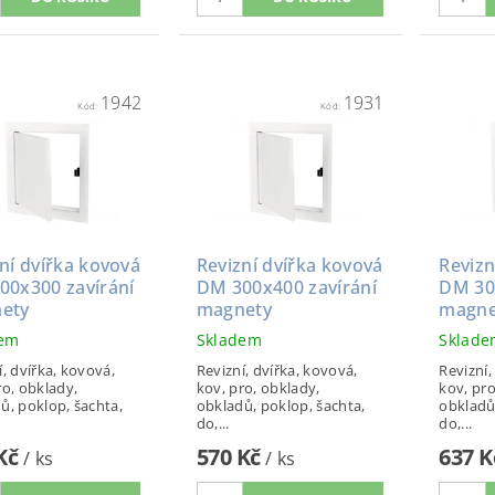
1942
1931
Kód:
Kód:
ní dvířka kovová
Revizní dvířka kovová
Revizn
00x300 zavírání
DM 300x400 zavírání
DM 30
ety
magnety
magne
dem
Skladem
Sklad
í, dvířka, kovová,
Revizní, dvířka, kovová,
Revizní,
ro, obklady,
kov, pro, obklady,
kov, pro
ů, poklop, šachta,
obkladů, poklop, šachta,
obkladů
do,...
do,...
 Kč
570 Kč
637 
/ ks
/ ks