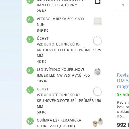
RÁMEČEK LOGI, ČERNÝ
28 Kč
VĚTRACÍ MŘÍŽKA 600 X 600
NUN
849 Kč
ÚCHYT
VZDUCHOTECHNICKÉHO
KRUHOVÉHO POTRUBÍ - PRŮMĚR 125
MM
48 Kč
LED SVÍTIDLO KOUPELNOVÉ
Reviz
IMBER LED NW VESTAVNÉ IP65
DM 5
195 Kč
magn
ÚCHYT
Skla
VZDUCHOTECHNICKÉHO
KRUHOVÉHO POTRUBÍ - PRŮMĚR 150
Revizn
MM
kov, p
obklad
58 Kč
do,...
OBJÍMKA E27 KERAMICKÁ
992
HLDR-E27-D (CP800D)