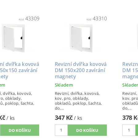
43309
43310
Kód:
Kód:
ní dvířka kovová
Revizní dvířka kovová
Revizn
50x150 zavírání
DM 150x200 zavírání
DM 15
ety
magnety
magne
dem
Skladem
Sklad
í, dvířka, kovová,
Revizní, dvířka, kovová,
Revizní,
ro, obklady,
kov, pro, obklady,
kov, pro
ů, poklop, šachta,
obkladů, poklop, šachta,
obkladů
do,...
do,...
 Kč
347 Kč
378 
/ ks
/ ks