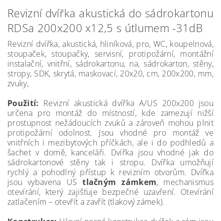
Revizní dvířka akustická do sádrokartonu
RDSa 200x200 x12,5 s útlumem -31dB
Revizní dvířka, akustická, hliníková, pro, WC, koupelnová,
stoupaček, stoupačky, servisní, protipožární, montážní
instalační, vnitřní, sádrokartonu, na, sádrokarton, stěny,
stropy, SDK, skrytá, maskovací, 20x20, cm, 200x200, mm,
zvuky,
Použití:
Revizní akustická dvířka A/US 200x200 jsou
určena pro montáž do místností, kde zamezují nižší
prostupnost nežádoucích zvuků a zároveň mohou plnit
protipožární odolnost. Jsou vhodné pro montáž ve
vnitřních i mezibytových příčkách, ale i do podhledů a
šachet v domě, kanceláři. Dvířka jsou vhodné jak do
sádrokartonové stěny tak i stropu. Dvířka umožňují
rychlý a pohodlný přístup k revizním otvorům. Dvířka
jsou vybavena US
tlačným zámkem
, mechanismus
otevírání, který zajišťuje bezpečné uzavření. Otevírání
zatlačením – otevřít a zavřít (tlakový zámek).