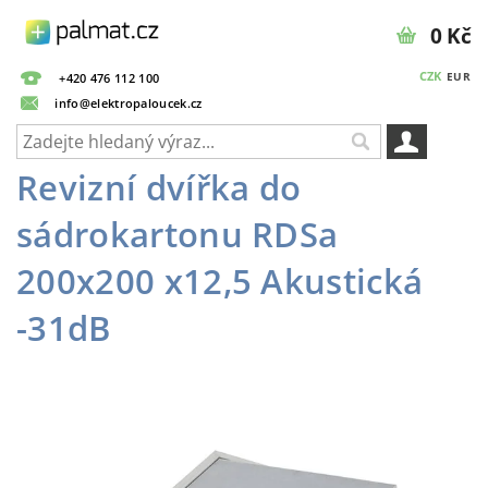
0 Kč
CZK
EUR
+420 476 112 100
info@elektropaloucek.cz
Revizní dvířka do
sádrokartonu RDSa
200x200 x12,5 Akustická
-31dB