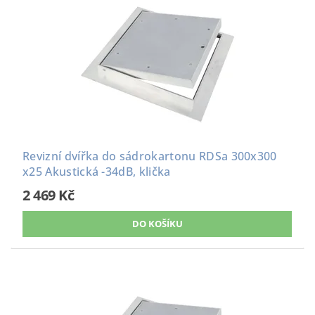
Revizní dvířka do sádrokartonu RDSa 300x300
x25 Akustická -34dB, klička
2 469 Kč