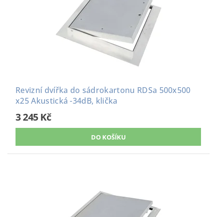
Revizní dvířka do sádrokartonu RDSa 500x500
x25 Akustická -34dB, klička
3 245 Kč