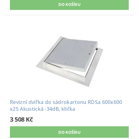
Revizní dvířka do sádrokartonu RDSa 600x600
x25 Akustická -34dB, klička
3 508 Kč