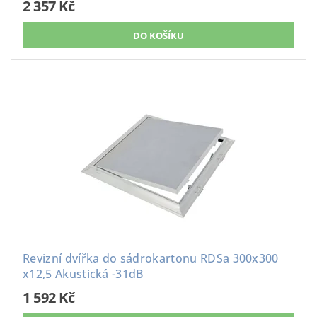
2 357 Kč
Revizní dvířka do sádrokartonu RDSa 300x300
x12,5 Akustická -31dB
1 592 Kč