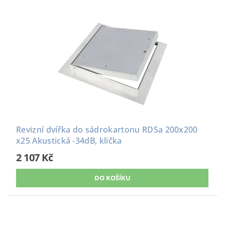
Revizní dvířka do sádrokartonu RDSa 200x200
x25 Akustická -34dB, klička
2 107 Kč