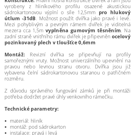
Konstrukce:
Hlavní nosná konstrukce dvířek a rám jsou
vyrobeny z hliníkového profilu osazené akustickou
sádrokartonovou výplní o síle 12,5mm
pro hlukový
útlum -31dB
. Možnost použít dvířka jako pravé i levé.
Mezi pohyblivým a pevným rámem dvířek je viditelná
mezera cca 1,5m
vyplněna gumovým těsněním
. Na
zadní straně vnitřního rámu dvířek je připevněn
ocelový
pozinkovaný plech v tloušťce 0,6mm
Montáž:
Revizní dvířka se připevňují na profily
samořeznými vruty. Možnost univerzálního upevnění na
pravou nebo levnou stranu otvoru. Dvířka jsou již
vybavena čelní sádrokartonovou staranou o patřičném
rozměru.
Z důvodu správného fungování zámků je při montáži
potřeba dodržet pravé úhly venkovního rámečku.
Technické parametry:
materiál: hliník
montáž: pod sádrokarton
instalace: pravá i levá