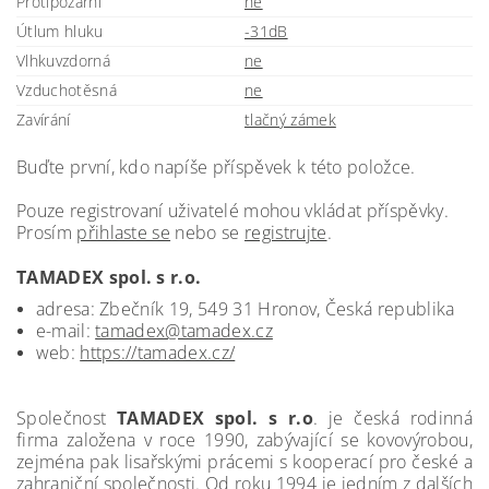
Protipožární
ne
Útlum hluku
-31dB
Vlhkuvzdorná
ne
Vzduchotěsná
ne
Zavírání
tlačný zámek
Buďte první, kdo napíše příspěvek k této položce.
Pouze registrovaní uživatelé mohou vkládat příspěvky.
Prosím
přihlaste se
nebo se
registrujte
.
TAMADEX spol. s r.o.
adresa: Zbečník 19, 549 31 Hronov, Česká republika
e-mail:
tamadex@tamadex.cz
web:
https://tamadex.cz/
Společnost
TAMADEX spol. s r.o
. je česká rodinná
firma založena v roce 1990, zabývající se kovovýrobou,
zejména pak lisařskými prácemi s kooperací pro české a
zahraniční společnosti. Od roku 1994 je jedním z dalších