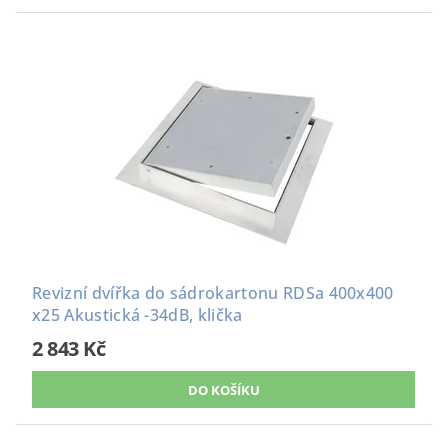
Revizní dvířka do sádrokartonu RDSa 400x400
x25 Akustická -34dB, klička
2 843 Kč