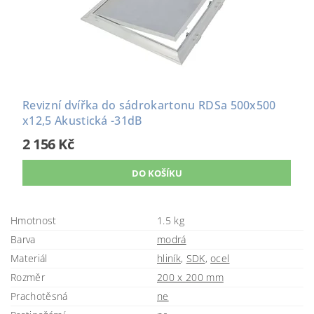
Revizní dvířka do sádrokartonu RDSa 500x500
x12,5 Akustická -31dB
2 156 Kč
Hmotnost
1.5 kg
Barva
modrá
Materiál
hliník
,
SDK
,
ocel
Rozměr
200 x 200 mm
Prachotěsná
ne