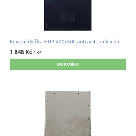
Revizní dvířka HUP 400x500 antracit, na kličku
1 846 Kč
/ ks