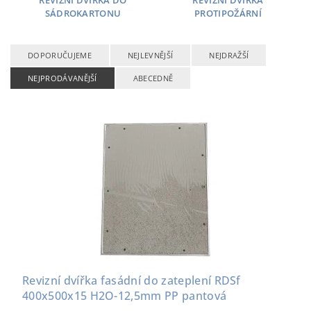
REVIZNÍ DVÍŘKA DO
REVIZNÍ DVÍŘKA
SÁDROKARTONU
PROTIPOŽÁRNÍ
DOPORUČUJEME
NEJLEVNĚJŠÍ
NEJDRAŽŠÍ
NEJPRODÁVANĚJŠÍ
ABECEDNĚ
Revizní dvířka fasádní do zateplení RDSf
400x500x15 H2O-12,5mm PP pantová