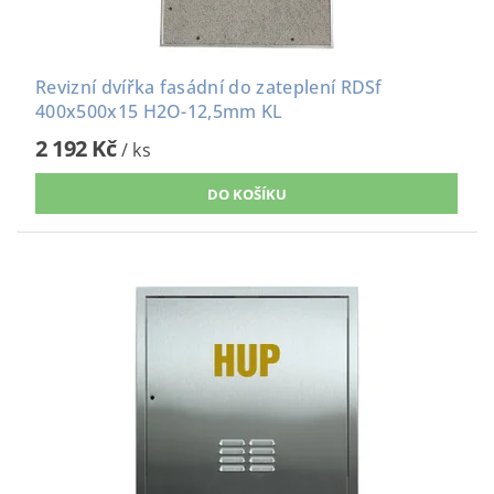
Revizní dvířka fasádní do zateplení RDSf
400x500x15 H2O-12,5mm KL
2 192 Kč
/ ks