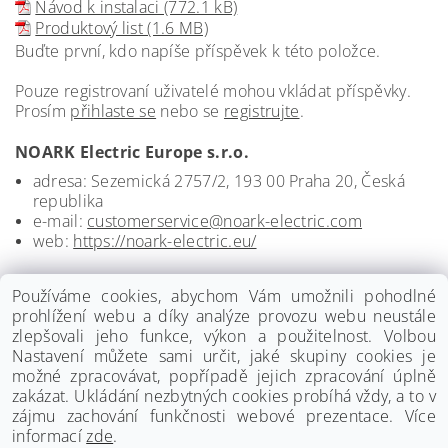
Návod k instalaci (772.1 kB)
Produktový list (1.6 MB)
Buďte první, kdo napíše příspěvek k této položce.
Pouze registrovaní uživatelé mohou vkládat příspěvky.
Prosím
přihlaste se
nebo se
registrujte
.
NOARK Electric Europe s.r.o.
adresa: Sezemická 2757/2, 193 00 Praha 20, Česká
republika
e-mail:
customerservice@noark-electric.com
web:
https://noark-electric.eu/
Používáme cookies, abychom Vám umožnili pohodlné
prohlížení webu a díky analýze provozu webu neustále
zlepšovali jeho funkce, výkon a použitelnost. Volbou
Nastavení můžete sami určit, jaké skupiny cookies je
možné zpracovávat, popřípadě jejich zpracování úplně
zakázat. Ukládání nezbytných cookies probíhá vždy, a to v
zájmu zachování funkčnosti webové prezentace. Více
informací
zde
.
www.palmat.cz
|
www.vzduchotechnika-ventilatory.cz