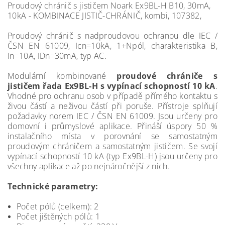
Proudový chránič s jističem Noark Ex9BL-H B10, 30mA,
10kA - KOMBINACE JISTIČ-CHRÁNIČ, kombi, 107382,
Proudový chránič s nadproudovou ochranou dle IEC /
ČSN EN 61009, Icn=10kA, 1+Npól, charakteristika B,
In=10A, IDn=30mA, typ AC.
Modulární kombinované
proudové chrániče s
jističem řada Ex9BL-H s vypínací schopností 10 kA
.
Vhodné pro ochranu osob v případě přímého kontaktu s
živou částí a neživou částí při poruše. Přístroje splňují
požadavky norem IEC / ČSN EN 61009. Jsou určeny pro
domovní i průmyslové aplikace. Přináší úspory 50 %
instalačního místa v porovnání se samostatným
proudovým chráničem a samostatným jističem. Se svojí
vypínací schopností 10 kA (typ Ex9BL-H) jsou určeny pro
všechny aplikace až po nejnáročnější z nich.
Technické parametry:
Počet pólů (celkem): 2
Počet jištěných pólů: 1