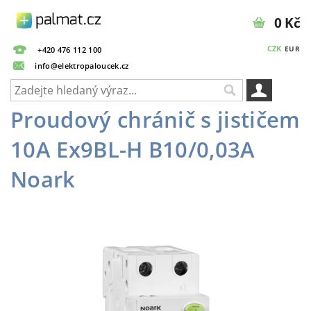
0 Kč
CZK
EUR
+420 476 112 100
info@elektropaloucek.cz
Proudový chránič s jističem
10A Ex9BL-H B10/0,03A
Noark