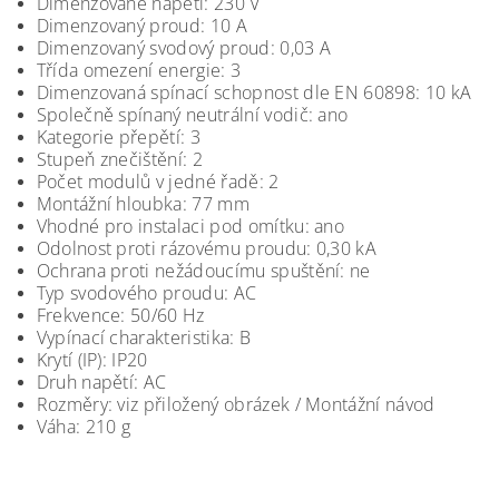
Dimenzované napětí: 230 V
Dimenzovaný proud: 10 A
Dimenzovaný svodový proud: 0,03 A
Třída omezení energie: 3
Dimenzovaná spínací schopnost dle EN 60898: 10 kA
Společně spínaný neutrální vodič: ano
Kategorie přepětí: 3
Stupeň znečištění: 2
Počet modulů v jedné řadě: 2
Montážní hloubka: 77 mm
Vhodné pro instalaci pod omítku: ano
Odolnost proti rázovému proudu: 0,30 kA
Ochrana proti nežádoucímu spuštění: ne
Typ svodového proudu: AC
Frekvence: 50/60 Hz
Vypínací charakteristika: B
Krytí (IP): IP20
Druh napětí: AC
Rozměry: viz přiložený obrázek / Montážní návod
Váha: 210 g