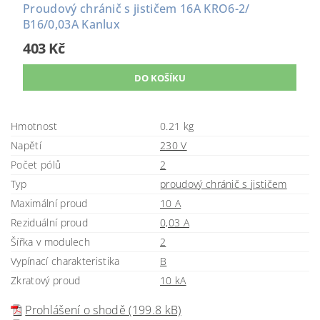
Proudový chránič s jističem 16A KRO6-2/
B16/0,03A Kanlux
403 Kč
Hmotnost
0.21 kg
Napětí
230 V
Počet pólů
2
Typ
proudový chránič s jističem
Maximální proud
10 A
Reziduální proud
0,03 A
Šířka v modulech
2
Vypínací charakteristika
B
Zkratový proud
10 kA
Prohlášení o shodě (199.8 kB)