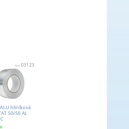
03123
Kód:
ALU hliníková
 TAT 50/50 AL
.C
em