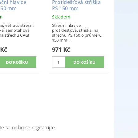
ační hlavice
Protidešťová stříška
150 mm
PS 150 mm
em
Skladem
í, větrací, střešní,
Střešní, hlavice,
vá, samotahová
protidešťová, stříška, na
 na střechu CAGI
střechu PS 150 o průměru
150 mm....
 Kč
971 Kč
te se
nebo se
registrujte
.