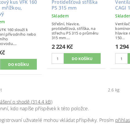
kový kus VFK 160
Protidešťová stříška
Ventil
 mřížkou,
PS 315 mm
CAGI 
vý
Skladem
Sklad
dem
Střešní, hlavice,
Ventilačn
protidešťová, stříška, na
komíno
VFK 160 slouží k
střechu PS 315 o průměru
hlavice
ní přívodního nebo
315 mm....
150...
ního
ovodu....
2 224 Kč
1 294
Kč
t
2.6 kg
ášení o shodě (314.4 kB)
rvní, kdo napíše příspěvek k této položce.
egistrovaní uživatelé mohou vkládat příspěvky. Prosím
přihlas