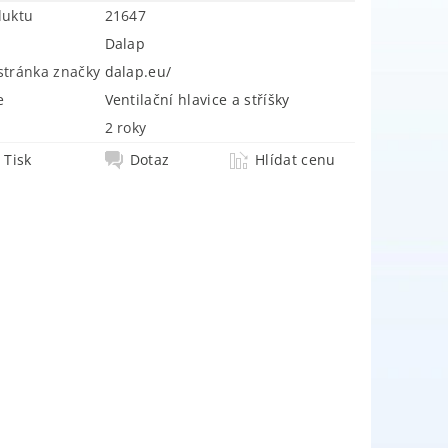
duktu
21647
Dalap
tránka značky
dalap.eu/
e
Ventilační hlavice a stříšky
2 roky
Tisk
Dotaz
Hlídat cenu