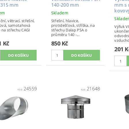
 315 mm
140-200 mm
mm s 
kovov
dem
Skladem
Sklad
ční, větrací, střešní,
Střešní, hlavice,
ová, samotahová
protidešťová, stříška, na
Výfuk VF
e na střechu CAGI
střechu Dalap PSA o
ukončen
průměru 140 -...
odvodn
vzducho
1 Kč
850 Kč
201 K
24559
21648
Kód:
Kód: