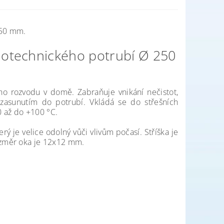
 250 mm.
chotechnického potrubí Ø 250
ho rozvodu v domě. Zabraňuje vnikání nečistot,
zasunutím do potrubí. Vkládá se do střešních
0 až do +100 °C.
ý je velice odolný vůči vlivům počasí. Stříška je
ozměr oka je 12x12 mm.