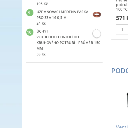
195 Kč
potrub
100 °C
UZEMŇOVACÍ MĚDĚNÁ PÁSKA
571 
PRO ZSA 16 0,5 M
24 Kč
ÚCHYT
VZDUCHOTECHNICKÉHO
KRUHOVÉHO POTRUBÍ - PRŮMĚR 150
MM
58 Kč
POD
Venti