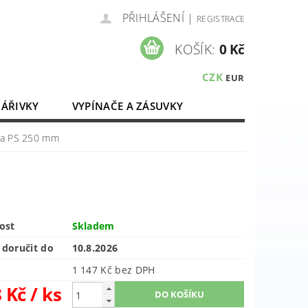
PŘIHLÁŠENÍ
|
REGISTRACE
KOŠÍK:
0 Kč
CZK
EUR
ZÁŘIVKY
VYPÍNAČE A ZÁSUVKY
ELEKTROMATERIÁL
ška PS 250 mm
ost
Skladem
doručit do
10.8.2026
1 147 Kč bez DPH
8 Kč
/ ks