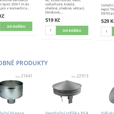
í Spiro 250/1 m do
vzduchová, kulatá,
Izolační
 pro v komerční a...
ohebná, ohebné, větrací,
lepící T
hliníkové,...
50/50 pá
Kč
519 Kč
529 K
OBNÉ PRODUKTY
21641
22913
Kód:
Kód:
lační hlavice
Ventilační stříška PSA
Výfuk