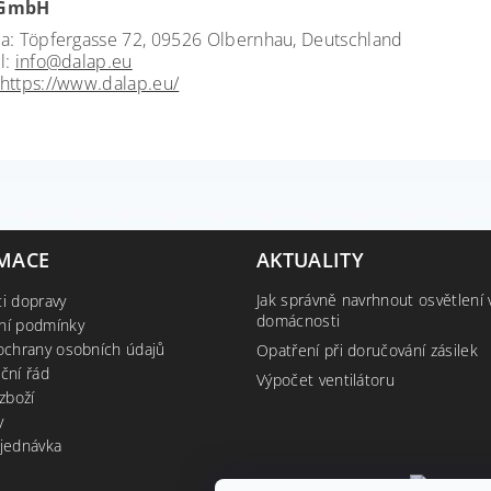
 GmbH
a: Töpfergasse 72, 09526 Olbernhau, Deutschland
l:
info@dalap.eu
https://www.dalap.eu/
MACE
AKTUALITY
Jak správně navrhnout osvětlení 
i dopravy
domácnosti
ní podmínky
ochrany osobních údajů
Opatření při doručování zásilek
ční řád
Výpočet ventilátoru
zboží
y
jednávka