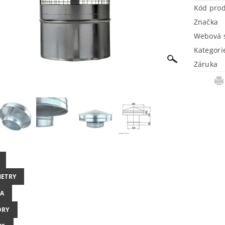
Kód pro
Značka
Webová s
Kategori
Záruka
ETRY
A
ORY