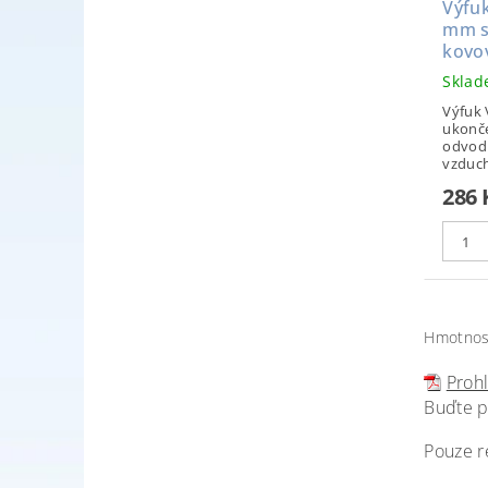
Výfu
mm s
kovo
Skla
Výfuk 
ukonče
odvod
vzduch
286 
Hmotnos
Prohl
Buďte p
Pouze r