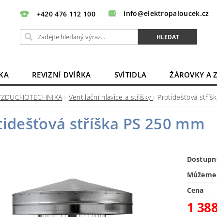
info@elektropaloucek.cz
+420 476 112 100
KA
REVIZNÍ DVÍŘKA
SVÍTIDLA
ŽÁROVKY A 
BATERIE, AKU, ZDROJE
PRODLUŽOVACÍ KABELY
VZDUCHOTECHNIKA
Ventilační hlavice a stříšky
Protidešťová stří
OBCHODNÍ PODMÍNKY
KONTAKTY
tidešťová stříška PS 250 mm
Dostupn
Můžeme 
Cena
1 38