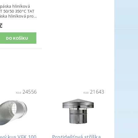
 páska hliníková
AT 50/50 350°C TAT
ska hliníková pro...
č
24556
21643
Kód:
Kód:
ový kus VFK 100
Protidešťová stříška