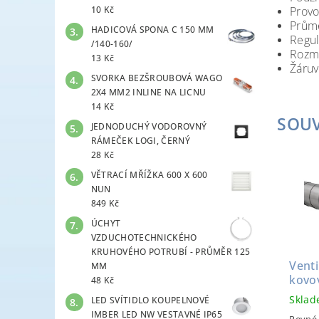
10 Kč
Provo
Prům
HADICOVÁ SPONA C 150 MM
Regul
/140-160/
Rozmě
13 Kč
Žáruv
SVORKA BEZŠROUBOVÁ WAGO
2X4 MM2 INLINE NA LICNU
14 Kč
SOUV
JEDNODUCHÝ VODOROVNÝ
RÁMEČEK LOGI, ČERNÝ
28 Kč
VĚTRACÍ MŘÍŽKA 600 X 600
NUN
849 Kč
ÚCHYT
VZDUCHOTECHNICKÉHO
KRUHOVÉHO POTRUBÍ - PRŮMĚR 125
Venti
MM
kovo
48 Kč
Skla
LED SVÍTIDLO KOUPELNOVÉ
IMBER LED NW VESTAVNÉ IP65
Pevné 