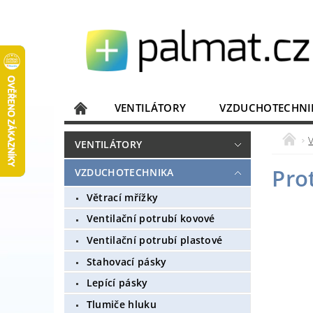
VENTILÁTORY
VZDUCHOTECHNI
JISTIČE, ROZVADĚČE
KOMUNIKACE
VENTILÁTORY
DOMÁCÍ SPOTŘEBIČE
ELEKTRONIKA
Pro
VZDUCHOTECHNIKA
Větrací mřížky
Ventilační potrubí kovové
Ventilační potrubí plastové
Stahovací pásky
Lepící pásky
Tlumiče hluku