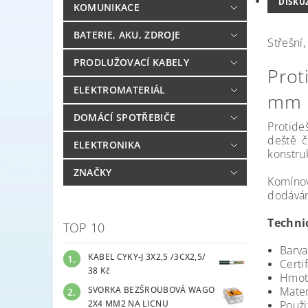
DISKU
KOMUNIKACE
BATERIE, AKU, ZDROJE
Střešní
PRODLUŽOVACÍ KABELY
Prot
ELEKTROMATERIÁL
mm
DOMÁCÍ SPOTŘEBIČE
Protide
deště č
ELEKTRONIKA
konstru
ZNAČKY
Komínov
dodáván
Techni
TOP 10
Barva
KABEL CYKY-J 3X2,5 /3CX2,5/
Certi
38 Kč
Hmotn
SVORKA BEZŠROUBOVÁ WAGO
Mater
2X4 MM2 NA LICNU
Použi