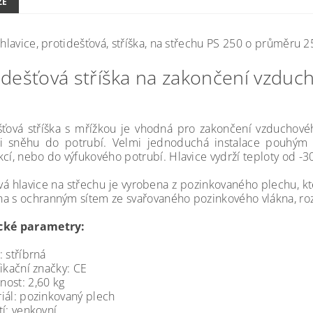
ZE
, hlavice, protidešťová, stříška, na střechu PS 250 o průměru
idešťová stříška na zakončení vzdu
šťová stříška s mřížkou je vhodná pro zakončení vzduchové
i sněhu do potrubí. Velmi jednoduchá instalace pouhým 
kcí, nebo do výfukového potrubí. Hlavice vydrží teploty od -3
á hlavice na střechu je vyrobena z pozinkovaného plechu, kter
a s ochranným sítem ze svařovaného pozinkového vlákna, r
cké parametry:
: stříbrná
fikační značky: CE
ost: 2,60 kg
iál: pozinkovaný plech
tí: venkovní