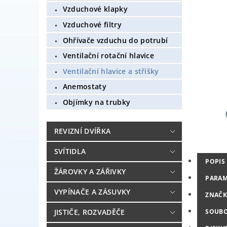
Vzduchové klapky
Vzduchové filtry
Ohřívače vzduchu do potrubí
Ventilační rotační hlavice
Ventilační hlavice a stříšky
Anemostaty
Objímky na trubky
REVIZNÍ DVÍŘKA
SVÍTIDLA
POPIS
ŽÁROVKY A ZÁŘIVKY
PARAM
VYPÍNAČE A ZÁSUVKY
ZNAČK
JISTIČE, ROZVADĚČE
SOUB