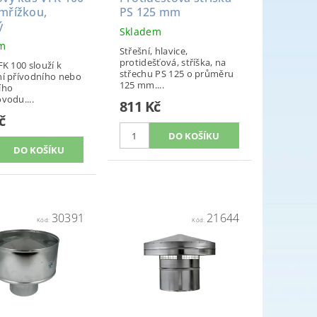
mřížkou,
PS 125 mm
ý
Skladem
em
Střešní, hlavice,
protidešťová, stříška, na
K 100 slouží k
střechu PS 125 o průměru
í přívodního nebo
125 mm....
ího
vodu....
811 Kč
č
30391
21644
Kód:
Kód: