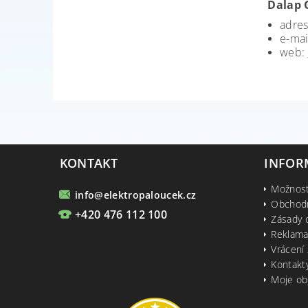
Dalap
adres
e-mai
web:
KONTAKT
INFOR
Možnost
info
@
elektropaloucek.cz
Obchod
+420 476 112 100
Zásady 
Reklama
Vrácení 
Kontakt
Moje ob