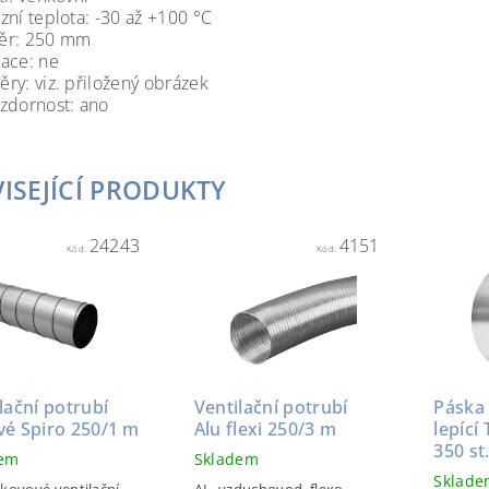
zní teplota: -30 až +100 °C
ěr: 250 mm
ace: ne
ry: viz. přiložený obrázek
zdornost: ano
ISEJÍCÍ PRODUKTY
24243
4151
Kód:
Kód:
lační potrubí
Ventilační potrubí
Páska 
vé Spiro 250/1 m
Alu flexi 250/3 m
lepící
350 st
dem
Skladem
Sklad
kovové ventilační
AL, vzduchovod, flexo,