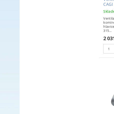
CAGI
Skla
Ventila
komín
hlavic
315...
2 03