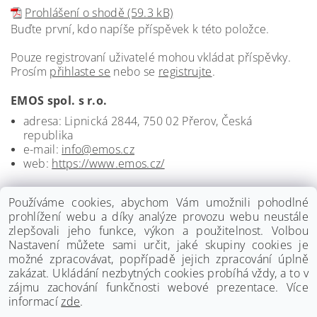
Prohlášení o shodě (59.3 kB)
Buďte první, kdo napíše příspěvek k této položce.
Pouze registrovaní uživatelé mohou vkládat příspěvky.
Prosím
přihlaste se
nebo se
registrujte
.
EMOS spol. s r.o.
adresa: Lipnická 2844, 750 02 Přerov, Česká
republika
e-mail:
info@emos.cz
web:
https://www.emos.cz/
Používáme cookies, abychom Vám umožnili pohodlné
prohlížení webu a díky analýze provozu webu neustále
zlepšovali jeho funkce, výkon a použitelnost. Volbou
Nastavení můžete sami určit, jaké skupiny cookies je
možné zpracovávat, popřípadě jejich zpracování úplně
zakázat. Ukládání nezbytných cookies probíhá vždy, a to v
zájmu zachování funkčnosti webové prezentace. Více
informací
zde
.
www.palmat.cz
|
www.vzduchotechnika-ventilatory.cz