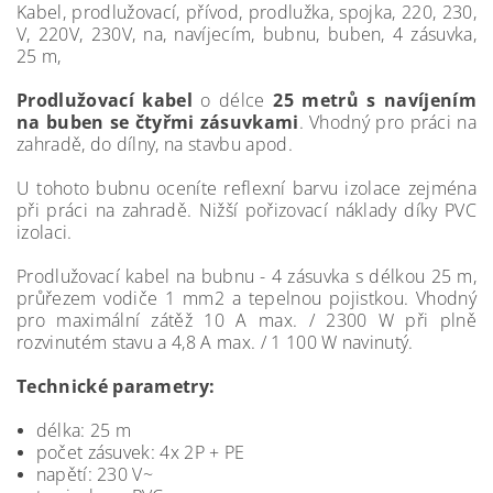
Kabel, prodlužovací, přívod, prodlužka, spojka, 220, 230,
V, 220V, 230V, na, navíjecím, bubnu, buben, 4 zásuvka,
25 m,
Prodlužovací kabel
o délce
25 metrů s navíjením
na buben se čtyřmi zásuvkami
. Vhodný pro práci na
zahradě, do dílny, na stavbu apod.
U tohoto bubnu oceníte reflexní barvu izolace zejména
při práci na zahradě. Nižší pořizovací náklady díky PVC
izolaci.
Prodlužovací kabel na bubnu - 4 zásuvka s délkou 25 m,
průřezem vodiče 1 mm2 a tepelnou pojistkou. Vhodný
pro maximální zátěž 10 A max. / 2300 W při plně
rozvinutém stavu a 4,8 A max. / 1 100 W navinutý.
Technické parametry:
délka: 25 m
počet zásuvek: 4x 2P + PE
napětí: 230 V~