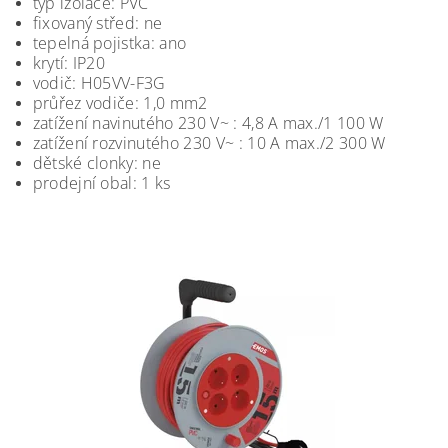
typ izolace: PVC
fixovaný střed: ne
tepelná pojistka: ano
krytí: IP20
vodič: H05VV-F3G
průřez vodiče: 1,0 mm2
zatížení navinutého 230 V~ : 4,8 A max./1 100 W
zatížení rozvinutého 230 V~ : 10 A max./2 300 W
dětské clonky: ne
prodejní obal: 1 ks