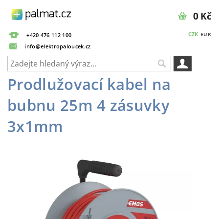
0 Kč
CZK
EUR
+420 476 112 100
info@elektropaloucek.cz
Prodlužovací kabel na
bubnu 25m 4 zásuvky
3x1mm