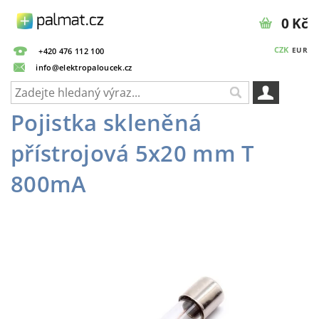
0 Kč
CZK
EUR
+420 476 112 100
info@elektropaloucek.cz
Pojistka skleněná
přístrojová 5x20 mm T
800mA