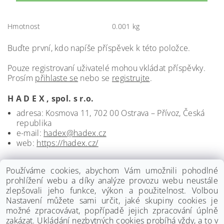
Hmotnost
0.001 kg
Buďte první, kdo napíše příspěvek k této položce.
Pouze registrovaní uživatelé mohou vkládat příspěvky.
Prosím
přihlaste se
nebo se
registrujte
.
H A D E X , spol. s r.o.
adresa: Kosmova 11, 702 00 Ostrava – Přívoz, Česká
republika
e-mail:
hadex@hadex.cz
web:
https://hadex.cz/
Používáme cookies, abychom Vám umožnili pohodlné
prohlížení webu a díky analýze provozu webu neustále
zlepšovali jeho funkce, výkon a použitelnost. Volbou
Nastavení můžete sami určit, jaké skupiny cookies je
možné zpracovávat, popřípadě jejich zpracování úplně
zakázat. Ukládání nezbytných cookies probíhá vždy, a to v