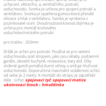
uchycení, větracího, a, ventilačního, potrubí,
vzduchovodu. Svorka je určena pro spojení potrubí a
ventilátoru. Svorka je opatřena gumou která přenáší
vibrace a hluk z ventilátoru. Svorka je vyrobena z
pozinkované oceli. Dvoušroubová kovová objímka je
určena pro montáž kruhového
vzduchotechnického potrubí.
pro trubku : 200mm
Držák je určen pro potrubí. Používá se pro vedení
vzduchovodu pod stropem, jako jsou sklady, podzemní
garáže, závodní kuchyně, restaurace, bary atd. Díky
vložené gumě pomáhá tlumit otřesy a snižuje hlučnost
vzduchovodů. Doporučená maximální vzdálenost úchtů
od sebe je 2 metry. K montáži do stropu je zapotřebí
dále : úchyt,
spojovací tyč
,
spojovací matice
,
ukotvovací šroub
a
hmoždinka