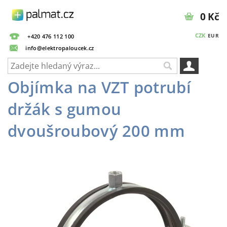
0 Kč
CZK
EUR
+420 476 112 100
info@elektropaloucek.cz
Objímka na VZT potrubí
držák s gumou
dvoušroubový 200 mm