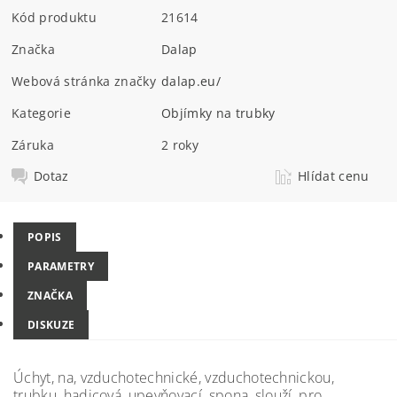
Kód produktu
21614
Značka
Dalap
Webová stránka značky
dalap.eu/
Kategorie
Objímky na trubky
Záruka
2 roky
Dotaz
Hlídat cenu
POPIS
PARAMETRY
ZNAČKA
DISKUZE
Úchyt, na, vzduchotechnické, vzduchotechnickou,
trubku, hadicová, upevňovací, spona, slouží, pro,