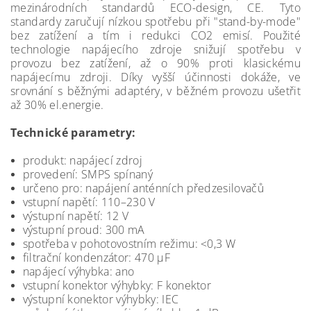
mezinárodních standardů ECO-design, CE. Tyto
standardy zaručují nízkou spotřebu při "stand-by-mode"
bez zatížení a tím i redukci CO2 emisí. Použité
technologie napájecího zdroje snižují spotřebu v
provozu bez zatížení, až o 90% proti klasickému
napájecímu zdroji. Díky vyšší účinnosti dokáže, ve
srovnání s běžnými adaptéry, v běžném provozu ušetřit
až 30% el.energie.
Technické parametry:
produkt: napájecí zdroj
provedení: SMPS spínaný
určeno pro: napájení anténních předzesilovačů
vstupní napětí: 110–230 V
výstupní napětí: 12 V
výstupní proud: 300 mA
spotřeba v pohotovostním režimu: <0,3 W
filtrační kondenzátor: 470 µF
napájecí výhybka: ano
vstupní konektor výhybky: F konektor
výstupní konektor výhybky: IEC