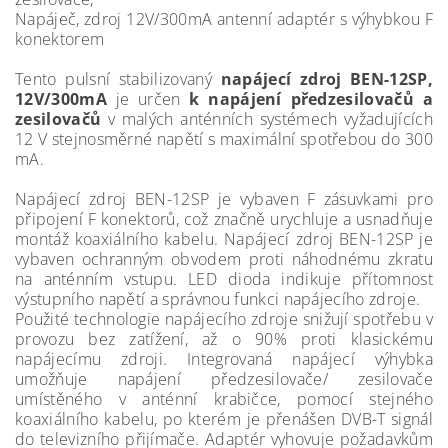
Napáječ, zdroj 12V/300mA antenní adaptér s výhybkou F
konektorem
Tento pulsní stabilizovaný
napájecí zdroj BEN-12SP,
12V/300mA
je určen
k napájení předzesilovačů a
zesilovačů
v malých anténních systémech vyžadujících
12 V stejnosměrné napětí s maximální spotřebou do 300
mA.
Napájecí zdroj BEN-12SP je vybaven F zásuvkami pro
připojení F konektorů, což značně urychluje a usnadňuje
montáž koaxiálního kabelu. Napájecí zdroj BEN-12SP je
vybaven ochranným obvodem proti náhodnému zkratu
na anténním vstupu. LED dioda indikuje přítomnost
výstupního napětí a správnou funkci napájecího zdroje.
Použité technologie napájecího zdroje snižují spotřebu v
provozu bez zatížení, až o 90% proti klasickému
napájecímu zdroji. Integrovaná napájecí výhybka
umožňuje napájení předzesilovače/ zesilovače
umístěného v anténní krabičce, pomocí stejného
koaxiálního kabelu, po kterém je přenášen DVB-T signál
do televizního přijímače. Adaptér vyhovuje požadavkům