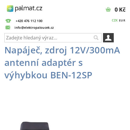
0 Kč
CZK
EUR
+420 476 112 100
info@elektropaloucek.cz
Napáječ, zdroj 12V/300mA
antenní adaptér s
výhybkou BEN-12SP