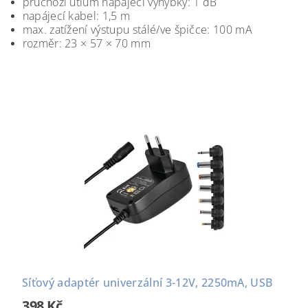
průchozí útlum napájecí výhybky: 1 dB
napájecí kabel: 1,5 m
max. zatížení výstupu stálé/ve špičce: 100 mA
rozměr: 23 × 57 × 70 mm
Síťový adaptér univerzální 3-12V, 2250mA, USB
398 Kč