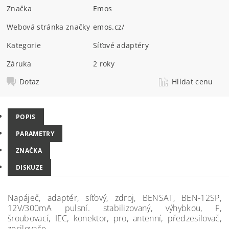
Značka
Emos
Webová stránka značky
emos.cz/
Kategorie
Síťové adaptéry
Záruka
2 roky
Dotaz
Hlídat cenu
POPIS
PARAMETRY
ZNAČKA
DISKUZE
Napáječ, adaptér, síťový, zdroj, BENSAT, BEN-12SP,
12V/300mA pulsní. stabilizovaný, výhybkou, F,
šroubovací, IEC, konektor, pro, antenní, předzesilovač,
zesilovače,