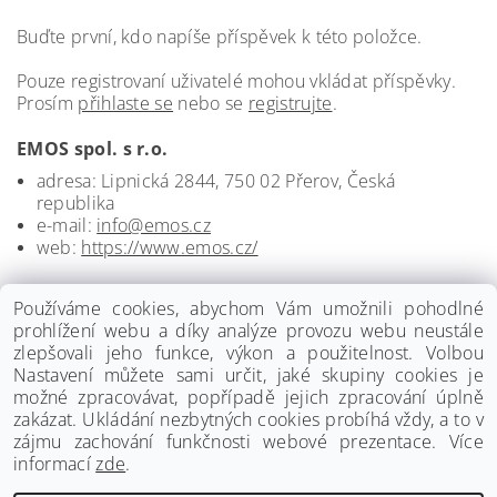
Buďte první, kdo napíše příspěvek k této položce.
Pouze registrovaní uživatelé mohou vkládat příspěvky.
Prosím
přihlaste se
nebo se
registrujte
.
EMOS spol. s r.o.
adresa: Lipnická 2844, 750 02 Přerov, Česká
republika
e-mail:
info@emos.cz
web:
https://www.emos.cz/
Používáme cookies, abychom Vám umožnili pohodlné
prohlížení webu a díky analýze provozu webu neustále
zlepšovali jeho funkce, výkon a použitelnost. Volbou
Nastavení můžete sami určit, jaké skupiny cookies je
možné zpracovávat, popřípadě jejich zpracování úplně
zakázat. Ukládání nezbytných cookies probíhá vždy, a to v
zájmu zachování funkčnosti webové prezentace. Více
informací
zde
.
www.palmat.cz
|
www.vzduchotechnika-ventilatory.cz