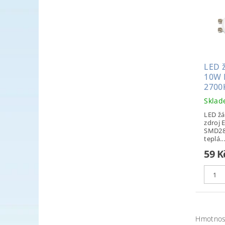
LED 
10W 
2700K
Skla
LED žá
zdroj 
SMD28
teplá...
59 K
Hmotnos