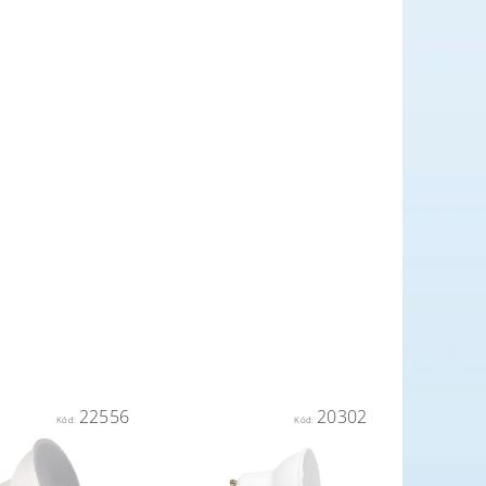
22556
20302
Kód:
Kód: