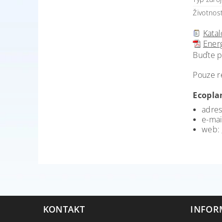
Životnost
Katal
Energ
Buďte p
Pouze r
Ecoplan
adres
e-mai
web:
KONTAKT
INFOR