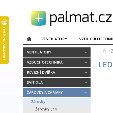
VENTILÁTORY
VZDUCHOTECHNI
JISTIČE, ROZVADĚČE
KOMUNIKACE
VENTILÁTORY
DOMÁCÍ SPOTŘEBIČE
ELEKTRONIKA
LED
VZDUCHOTECHNIKA
REVIZNÍ DVÍŘKA
SVÍTIDLA
ŽÁROVKY A ZÁŘIVKY
Žárovky
Žárovky E14