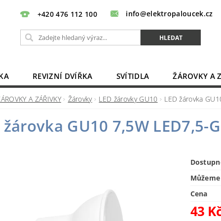
info@elektropaloucek.cz
+420 476 112 100
KA
REVIZNÍ DVÍŘKA
SVÍTIDLA
ŽÁROVKY A 
BATERIE, AKU, ZDROJE
PRODLUŽOVACÍ KABELY
ŽÁROVKY A ZÁŘIVKY
Žárovky
LED žárovky GU10
LED žárovka GU1
OBCHODNÍ PODMÍNKY
KONTAKTY
 žárovka GU10 7,5W LED7,5-G
Dostupn
Můžeme 
Cena
43 K