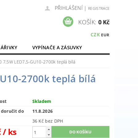
PŘIHLÁŠENÍ
|
REGISTRACE
KOŠÍK:
0 Kč
CZK
EUR
ZÁŘIVKY
VYPÍNAČE A ZÁSUVKY
ELEKTROMATERIÁL
0 7,5W LED7,5-GU10-2700k teplá bílá
U10-2700k teplá bílá
ost
Skladem
doručit do
11.8.2026
36 Kč bez DPH
č
/ ks