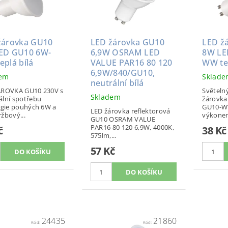
žárovka GU10
LED žárovka GU10
LED ž
ED GU10 6W-
6,9W OSRAM LED
8W LE
plá bílá
VALUE PAR16 80 120
WW tep
6,9W/840/GU10,
dem
Sklad
neutrální bílá
ÁROVKA GU10 230V s
Světelný
Skladem
lní spotřebu
žárovk
rgie pouhých 6W a
GU10-WW
LED žárovka reflektorová
žbový...
výkonem
GU10 OSRAM VALUE
PAR16 80 120 6,9W, 4000K,
č
38 Kč
575lm,...
57 Kč
24435
21860
Kód:
Kód: