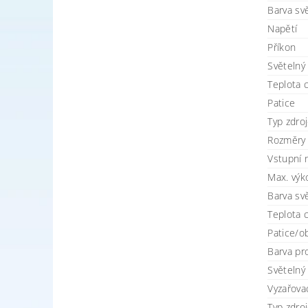
Barva svě
Napětí
Příkon
Světelný
Teplota 
Patice
Typ zdro
Rozměry
Vstupní n
Max. výk
Barva svě
Teplota 
Patice/o
Barva pr
Světelný 
Vyzařovac
Typ zdro