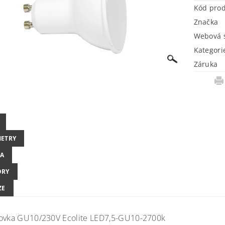
Kód pro
Značka
Webová s
Kategori
Záruka
ETRY
A
ORY
ZE
ovka GU10/230V Ecolite LED7,5-GU10-2700k