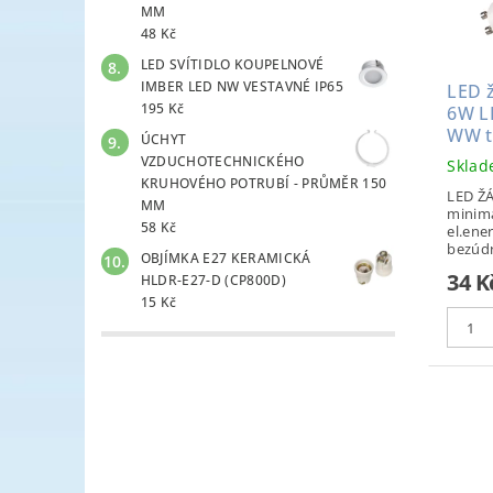
MM
48 Kč
LED SVÍTIDLO KOUPELNOVÉ
IMBER LED NW VESTAVNÉ IP65
LED 
195 Kč
6W L
WW te
ÚCHYT
VZDUCHOTECHNICKÉHO
Skla
KRUHOVÉHO POTRUBÍ - PRŮMĚR 150
LED Ž
MM
minimá
58 Kč
el.ene
bezúdr
OBJÍMKA E27 KERAMICKÁ
34 K
HLDR-E27-D (CP800D)
15 Kč