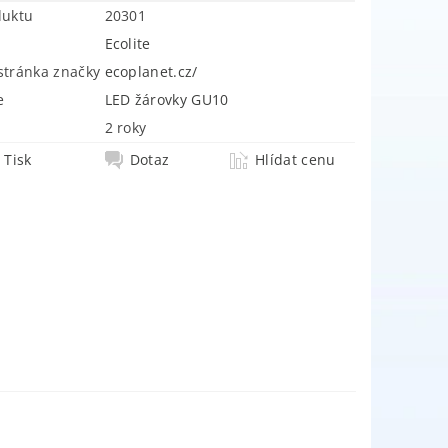
duktu
20301
Ecolite
tránka značky
ecoplanet.cz/
e
LED žárovky GU10
2 roky
Tisk
Dotaz
Hlídat cenu