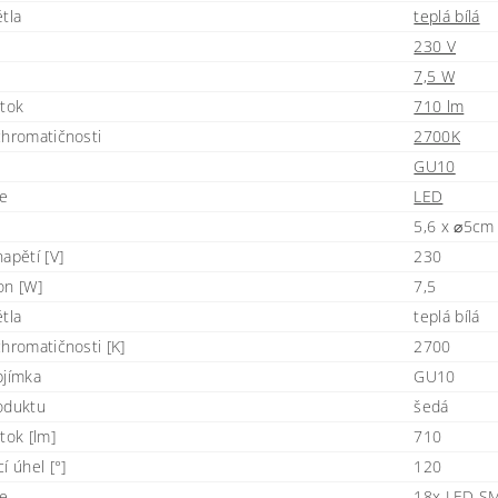
tla
teplá bílá
230 V
7,5 W
 tok
710 lm
chromatičnosti
2700K
GU10
je
LED
5,6 x ⌀5cm
apětí [V]
230
on [W]
7,5
tla
teplá bílá
chromatičnosti [K]
2700
bjímka
GU10
oduktu
šedá
tok [lm]
710
í úhel [°]
120
je
18x LED S