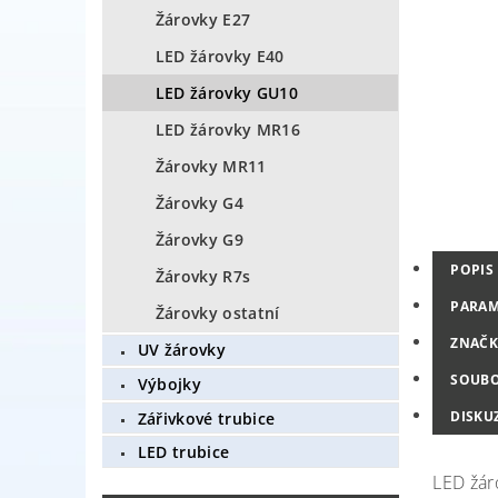
Žárovky E27
LED žárovky E40
LED žárovky GU10
LED žárovky MR16
Žárovky MR11
Žárovky G4
Žárovky G9
POPIS
Žárovky R7s
PARAM
Žárovky ostatní
ZNAČK
UV žárovky
SOUB
Výbojky
DISKU
Zářivkové trubice
LED trubice
LED žár