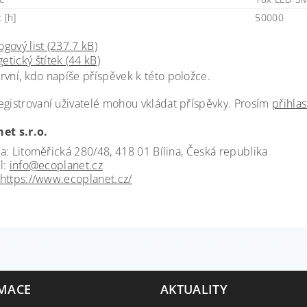
 [h]
50000
ogový list (237.7 kB)
etický štítek (44 kB)
rvní, kdo napíše příspěvek k této položce.
egistrovaní uživatelé mohou vkládat příspěvky. Prosím
přihlas
et s.r.o.
a: Litoměřická 280/48, 418 01 Bílina, Česká republika
l:
info@ecoplanet.cz
https://www.ecoplanet.cz/
MACE
AKTUALITY