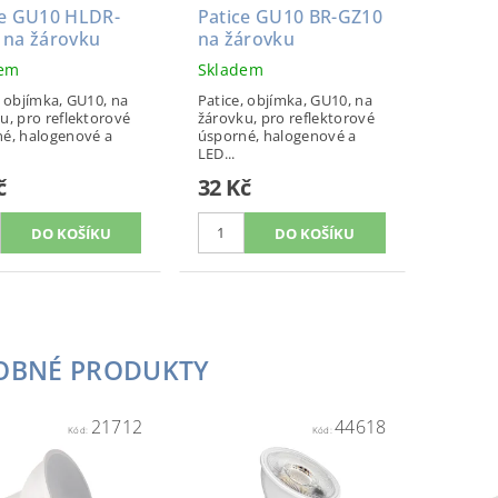
ce GU10 HLDR-
Patice GU10 BR-GZ10
 na žárovku
na žárovku
dem
Skladem
, objímka, GU10, na
Patice, objímka, GU10, na
u, pro reflektorové
žárovku, pro reflektorové
é, halogenové a
úsporné, halogenové a
LED...
č
32 Kč
OBNÉ PRODUKTY
21712
44618
Kód:
Kód: