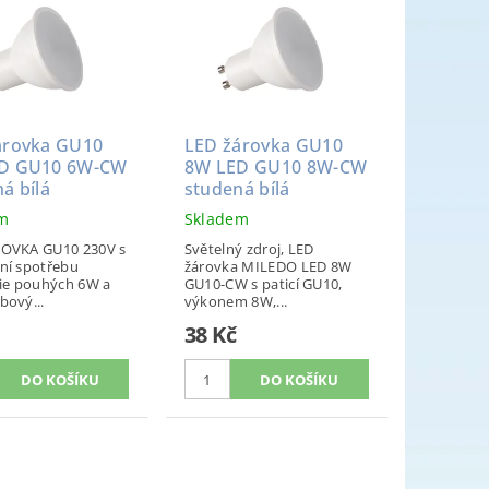
árovka GU10
LED žárovka GU10
D GU10 6W-CW
8W LED GU10 8W-CW
á bílá
studená bílá
em
Skladem
OVKA GU10 230V s
Světelný zdroj, LED
ní spotřebu
žárovka MILEDO LED 8W
gie pouhých 6W a
GU10-CW s paticí GU10,
bový...
výkonem 8W,...
38 Kč