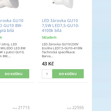
árovka GU10
LED žárovka GU10
D GU10 8W-
7,5W LED7,5-GU10-
lá bílá
4100k bílá
em
Skladem
 zdroj, LED
LED žárovka GU10/230V
a MILEDO LED 8W
Ecolite LED7,5-GU10-4100k
 s paticí GU10,
Technická specifikace:
 8W,...
Barva...
43 Kč
21713
22555
Kód:
Kód: