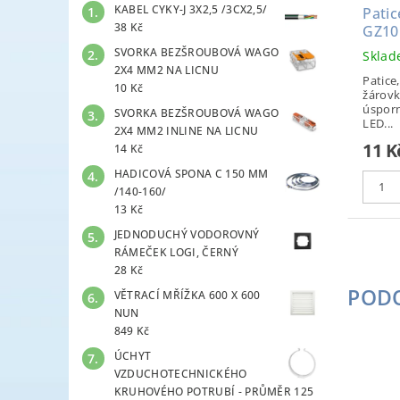
KABEL CYKY-J 3X2,5 /3CX2,5/
Pati
38 Kč
GZ10
SVORKA BEZŠROUBOVÁ WAGO
Skla
2X4 MM2 NA LICNU
Patice
10 Kč
žárovk
úsporn
SVORKA BEZŠROUBOVÁ WAGO
LED...
2X4 MM2 INLINE NA LICNU
11 K
14 Kč
HADICOVÁ SPONA C 150 MM
/140-160/
13 Kč
JEDNODUCHÝ VODOROVNÝ
RÁMEČEK LOGI, ČERNÝ
28 Kč
POD
VĚTRACÍ MŘÍŽKA 600 X 600
NUN
849 Kč
ÚCHYT
VZDUCHOTECHNICKÉHO
KRUHOVÉHO POTRUBÍ - PRŮMĚR 125