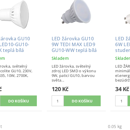
žárovka GU10
LED žárovka GU10
LED ž
LED10-GU10-
9W TEDI MAX LED9
6W LE
 teplá bílá
GU10-WW teplá bílá
studen
dem
Skladem
Sklad
rovka, světelný
LED žárovka, světelný
LED ŽÁR
Ecolite GU10, 230V,
zdroj LED SMD o výkonu
minimál
35, 10W, 2700K,
9W, paticí GU10, barvou
el.ener
světa...
bezúdrž
č
120 Kč
34 Kč
t
0.05 kg