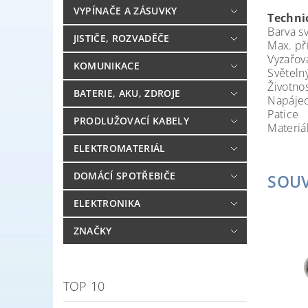
VYPÍNAČE A ZÁSUVKY
Techni
Barva 
JISTIČE, ROZVADĚČE
Max. 
Vyzařo
KOMUNIKACE
Světe
Život
BATERIE, AKU, ZDROJE
Napáje
Pat
PRODLUŽOVACÍ KABELY
Mater
ELEKTROMATERIÁL
DOMÁCÍ SPOTŘEBIČE
SOUV
ELEKTRONIKA
ZNAČKY
TOP 10