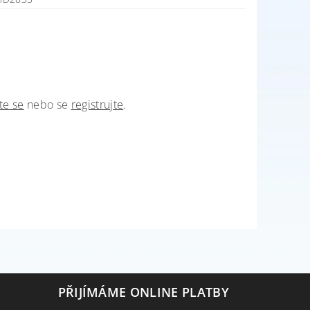
te se
nebo se
registrujte
.
PŘIJÍMÁME ONLINE PLATBY