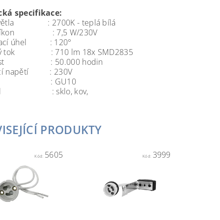
cká specifikace:
světla : 2700K - teplá bílá
příkon : 7,5 W/230V
vací úhel : 120°
lný tok : 710 lm 18x SMD2835
nost : 50.000 hodin
cí napětí : 230V
ice : GU10
iál : sklo, kov,
ISEJÍCÍ PRODUKTY
5605
3999
Kód:
Kód: